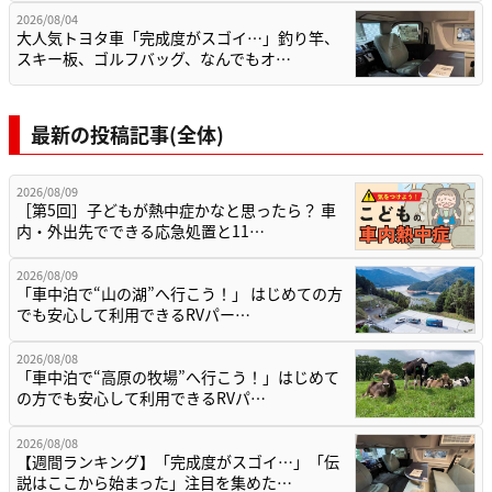
2026/08/04
大人気トヨタ車「完成度がスゴイ…」釣り竿、
スキー板、ゴルフバッグ、なんでもオ…
最新の投稿記事(全体)
2026/08/09
［第5回］子どもが熱中症かなと思ったら？ 車
内・外出先でできる応急処置と11…
2026/08/09
「車中泊で“山の湖”へ行こう！」 はじめての方
でも安心して利用できるRVパー…
2026/08/08
「車中泊で“高原の牧場”へ行こう！」はじめて
の方でも安心して利用できるRVパ…
2026/08/08
【週間ランキング】「完成度がスゴイ…」「伝
説はここから始まった」注目を集めた…