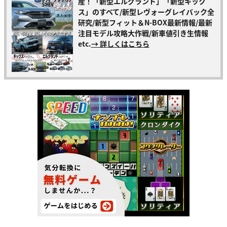
産！「新型エルグランド」「新型キック
ス」のすべて/新型レヴォーグレイバック全
研究/新型フィット＆N-BOX最新情報/最新
注目モデル攻略大作戦/新車値引き生情報
etc.
→ 詳しくはこちら