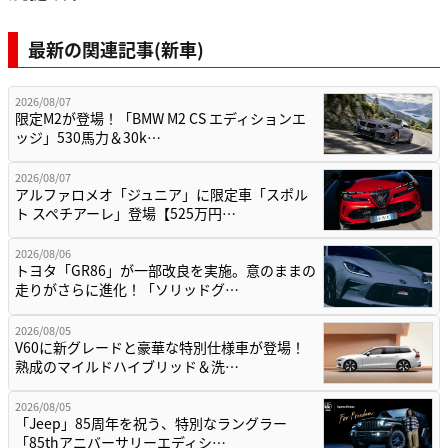
最新の関連記事(新車)
2026/08/07
限定M2が登場！「BMW M2 CS エディションエ
ッジ」530馬力＆30k…
2026/08/07
アルファロメオ「ジュニア」に限定車「スポル
ト スペチアーレ」登場【525万円…
2026/08/06
トヨタ「GR86」が一部改良を実施。意のままの
走りがさらに進化！「ソリッドグ…
2026/08/05
V60に新グレードと豪華な特別仕様車が登場！
熟成のマイルドハイブリッド＆洗…
2026/08/05
「Jeep」85周年を祝う、特別なラングラー
「85thアニバーサリーエディシ…