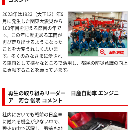
2023年は1923（大正12）年9
月に発生した関東大震災から
100年目を迎える節目の年で
す。この年に歴史ある車両が
再び走り出せるようになった
ことを大変うれしく思いま
画像(20枚)
す。多くのみなさまに愛され
る車両として様々なところで活用し、都民の防災意識の向上
に貢献することを願っています。
再生の取り組みリーダー 日産自動車 エンジニ
ア 河合 俊明 コメント
社内においても戦前の日産車
に触れる機会が少ない中で、
戦火の中で活躍し、戦後も地