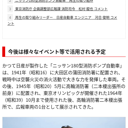
2
ニッサン180型消防ポンプ自動車 再生の取り組み
3
東京消防庁 企画調整部広報課 消防司令 松村 龍也 コメント
4
再生の取り組みリーダー 日産自動車 エンジニア 河合 俊明 コメ
ント
今後は様々なイベント等で活用される予定
かつて日産が製作した「ニッサン180型消防ポンプ自動車」
は、1941年（昭和16）に大田区の蒲田消防署に配置され、
戦時中は空襲火災の消火活動で大きな力を発揮した車両。そ
の後、1945年（昭和20）5月に高輪消防署（二本榎出張所の
前身）に配置され、東京オリンピックが開催された1964年
（昭和39）10月まで使用された後、高輪消防署二本榎出張
所で、広報車両の1台として展示されてきた。