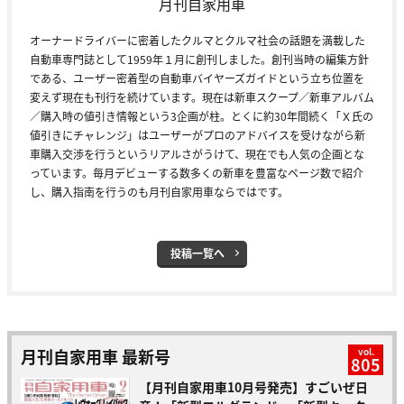
月刊自家用車
オーナードライバーに密着したクルマとクルマ社会の話題を満載した
自動車専門誌として1959年１月に創刊しました。創刊当時の編集方針
である、ユーザー密着型の自動車バイヤーズガイドという立ち位置を
変えず現在も刊行を続けています。現在は新車スクープ／新車アルバム
／購入時の値引き情報という3企画が柱。とくに約30年間続く「Ｘ氏の
値引きにチャレンジ」はユーザーがプロのアドバイスを受けながら新
車購入交渉を行うというリアルさがうけて、現在でも人気の企画とな
っています。毎月デビューする数多くの新車を豊富なページ数で紹介
し、購入指南を行うのも月刊自家用車ならではです。
投稿一覧へ
月刊自家用車 最新号
vol.
805
【月刊自家用車10月号発売】すごいぜ日