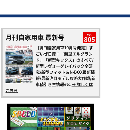
月刊自家用車 最新号
vol.
805
【月刊自家用車10月号発売】す
ごいぜ日産！「新型エルグラン
ド」「新型キックス」のすべて/
新型レヴォーグレイバック全研
究/新型フィット＆N-BOX最新情
報/最新注目モデル攻略大作戦/新
車値引き生情報etc.
→ 詳しくは
こちら