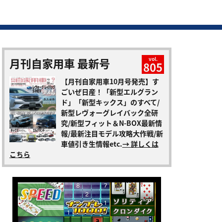
月刊自家用車 最新号
vol.
805
【月刊自家用車10月号発売】す
ごいぜ日産！「新型エルグラン
ド」「新型キックス」のすべて/
新型レヴォーグレイバック全研
究/新型フィット＆N-BOX最新情
報/最新注目モデル攻略大作戦/新
車値引き生情報etc.
→ 詳しくは
こちら