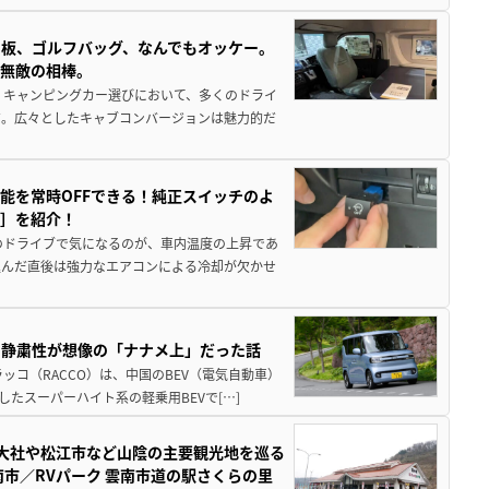
板、ゴルフバッグ、なんでもオッケー。
、無敵の相棒。
 キャンピングカー選びにおいて、多くのドライ
だ。広々としたキャブコンバージョンは魅力的だ
能を常時OFFできる！純正スイッチのよ
ー］を紹介！
のドライブで気になるのが、車内温度の上昇であ
込んだ直後は強力なエアコンによる冷却が欠かせ
・静粛性が想像の「ナナメ上」だった話
ッコ（RACCO）は、中国のBEV（電気自動車）
たスーパーハイト系の軽乗用BEVで[…]
雲大社や松江市など山陰の主要観光地を巡る
市／RVパーク 雲南市道の駅さくらの里