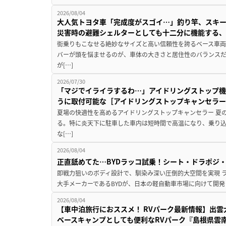
2026/08/04
大人気トヨタ車「完成度がスゴイ…」釣り竿、スキー
災害時の避難シェルターとしても十二分に機能する
街乗りもこなせる絶妙なサイズと高い信頼性を誇るベース車両
バーが頭を悩ませるのが、車体の大きさと居住性のバランス
が[…]
2026/07/30
「マジでイライラするわ…」アイドリングストップ機
うに取付可能な［アイドリングストップキャンセラ
夏場の快適性を高めるアイドリングストップキャンセラー 夏
る。特に炎天下に駐車した車内は短時間で高温になり、乗り
な[…]
2026/08/04
正直舐めてた…BYDラッコ試乗！シート・ドラポジ
即戦力狙いのボディ設計で、馴染み深い圧倒的大空間を実現 ラ
大手メーカーであるBYDが、日本の軽自動車市場に向けて開発し
2026/08/04
【車中泊旅行におススメ！ RVパーク最新情報】出
ベースキャンプとしても便利なRVパーク『島根県雲南