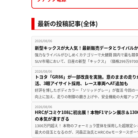
最新の投稿記事(全体)
2026/08/06
新型キックスが大人気！最新販売データとライバル
強力なライバルがひしめくカテゴリーで大健闘 国内で最も競
SUV市場において、日産の新型「キックス」（価格299万9700～
2026/08/06
トヨタ「GR86」が一部改良を実施。意のままの走
活、3眼アイサイト採用、レース車両へAT追加も
好評を博したボディカラー「ソリッドグレー」が復活 今回の
向上に加え、走りの制御の磨き上げや、安全機能の大幅アップデー
2026/08/06
HRCがコミケ108に初出展！本物F1マシン展示＆1
の本気が凄すぎる
1300万円超え！ 本物のフォーミュラ筐体を採用した超限定
最大の目玉となるのが、河森正治氏とHRCのeモータースポー