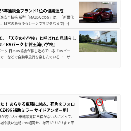
Sで3年連続全ブランド1位の偉業達成
全技術 新型「MAZDA CX-5」は、「新世代
、日常のあらゆるシーンでマツダならで[…]
つて、「天空の小学校」と呼ばれた見晴らし
／RVパーク 伊賀玉滝小学校』
ーク 日本RV協会が推し進めている「RVパー
グカーなどで自動車旅行を楽しんでいるユーザー
た！ あらゆる車種に対応。死角をフォロ
496 補助ミラー サイドアンダー用］
験が浅い人や車幅感覚に自信がない人にとって、
車場や狭い道路での幅寄せ、縁石ギリギリまで車