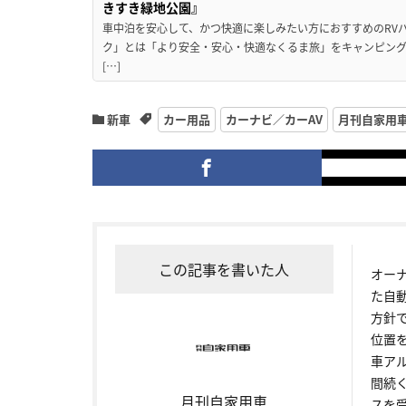
きすき緑地公園』
車中泊を安心して、かつ快適に楽しみたい方におすすめのRVパ
ク」とは「より安全・安心・快適なくるま旅」をキャンピン
[…]
新車
カー用品
カーナビ／カーAV
月刊自家用
この記事を書いた人
オー
た自
方針
位置
車ア
間続
月刊自家用車
スを