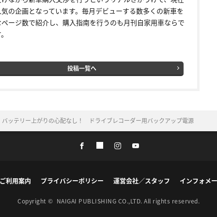
人気の企画となっています。毎月デビューする数多くの新車を
なページ数で紹介し、購入指南を行うのも月刊自家用車ならで
す。
投稿一覧へ
 バッテリー上がりの心配なし！ ドライブレコーダー用バックアップ電源
ご利用案内
プライバシーポリシー
運営会社／スタッフ
インフォメ
Copyright ©
NAIGAI PUBLISHING CO.,LTD.
All rights reserved.