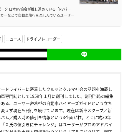
ーク 日本RV協会が推し進めている「RVパー
グカーなどで自動車旅行を楽しんでいるユーザー
車
ニュース
ドライブレコーダー
ナードライバーに密着したクルマとクルマ社会の話題を満載し
動車専門誌として1959年１月に創刊しました。創刊当時の編集
である、ユーザー密着型の自動車バイヤーズガイドという立ち
を変えず現在も刊行を続けています。現在は新車スクープ／新
ルバム／購入時の値引き情報という3企画が柱。とくに約30年
く「Ｘ氏の値引きにチャレンジ」はユーザーがプロのアドバイ
受けながら新車購入交渉を行うというリアルさがうけて、現在