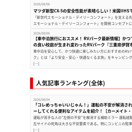
2026/08/06
マツダ新型CX-5の安全性能が素晴らしい！米国IIH
「新世代エモーショナル・デイリーコンフォート」を支える先進安
エモーショナル・デイリーコンフォート」を開発コンセプトに
2026/08/06
【車中泊旅行におススメ！ RVパーク最新情報】か
の良い校庭が生まれ変わったRVパーク『三重県伊賀市
車中泊を安心して、かつ快適に楽しみたい方におすすめのRVパ
ク」とは「より安全・安心・快適なくるま旅」をキャンピン
[…]
人気記事ランキング(全体)
2026/08/04
「コレめっちゃいいじゃん！」運転の不安が解消され
ーしてくれる便利なアイテムを紹介！［カーメイト・CZ
運転が苦手な人の”左側の不安”を解消する補助ミラー 運転経
左サイドの死角は大きな不安要素である。特にコンビニの駐
[…]