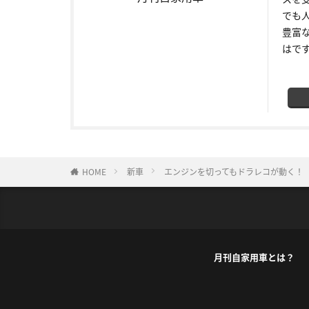
でも
豊富
はで
HOME
新車
エンジンを切ってもドラレコが動く！
月刊自家用車とは？