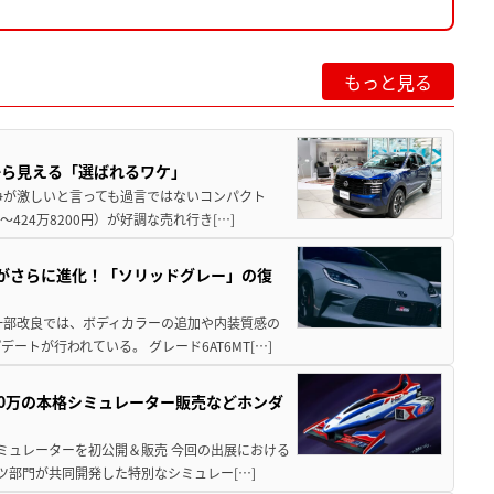
もっと見る
から見える「選ばれるワケ」
争が激しいと言っても過言ではないコンパクト
424万8200円）が好調な売れ行き[…]
りがさらに進化！「ソリッドグレー」の復
一部改良では、ボディカラーの追加や内装質感の
トが行われている。 グレード6AT6MT[…]
300万の本格シミュレーター販売などホンダ
シミュレーターを初公開＆販売 今回の出展における
ツ部門が共同開発した特別なシミュレー[…]