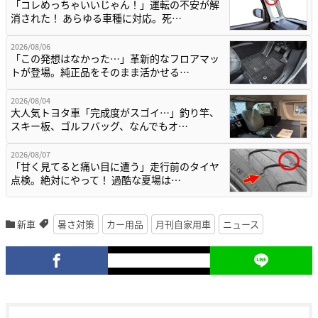
「コレめっちゃいいじゃん！」運転の不安が解
消された！ あらゆる車種に対応。死…
2026/08/06
「この発想はなかった…」革新的なフロアマッ
トが登場。純正品をそのまま活かせる…
2026/08/04
大人気トヨタ車「完成度がスゴイ…」釣り竿、
スキー板、ゴルフバッグ、なんでもオ…
2026/08/07
「甘く見てると痛い目に遭う」走行前のタイヤ
点検。絶対にやって！ 過酷な夏場は…
新車
暑さ対策
カー用品
月刊自家用車
ニュース