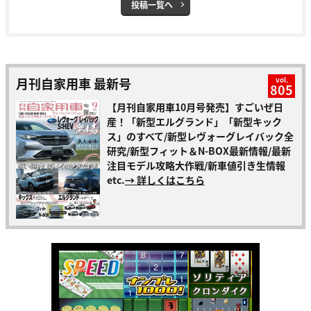
投稿一覧へ
月刊自家用車 最新号
vol.
805
【月刊自家用車10月号発売】すごいぜ日
産！「新型エルグランド」「新型キック
ス」のすべて/新型レヴォーグレイバック全
研究/新型フィット＆N-BOX最新情報/最新
注目モデル攻略大作戦/新車値引き生情報
etc.
→ 詳しくはこちら