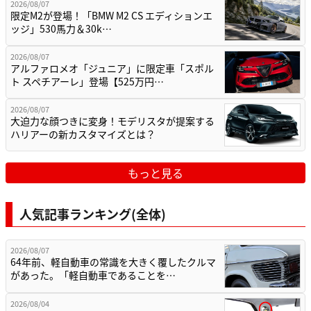
2026/08/07
限定M2が登場！「BMW M2 CS エディションエ
ッジ」530馬力＆30k…
2026/08/07
アルファロメオ「ジュニア」に限定車「スポル
ト スペチアーレ」登場【525万円…
2026/08/07
大迫力な顔つきに変身！モデリスタが提案する
ハリアーの新カスタマイズとは？
もっと見る
人気記事ランキング(全体)
2026/08/07
64年前、軽自動車の常識を大きく覆したクルマ
があった。「軽自動車であることを…
2026/08/04