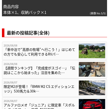
商品内容
本体×1、収納バック×1
(画像 No.5/5)
最新の投稿記事(全体)
2026/08/08
「車中泊で“高原の牧場”へ行こう！」はじめて
の方でも安心して利用できるRVパ…
2026/08/08
【週間ランキング】「完成度がスゴイ…」「伝
説はここから始まった」注目を集めた…
2026/08/07
限定M2が登場！「BMW M2 CS エディションエ
ッジ」530馬力＆30k…
2026/08/07
アルファロメオ「ジュニア」に限定車「スポル