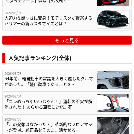
ト スペチアーレ」登場【525万円…
2026/08/07
大迫力な顔つきに変身！モデリスタが提案する
ハリアーの新カスタマイズとは？
もっと見る
人気記事ランキング(全体)
2026/08/07
64年前、軽自動車の常識を大きく覆したクルマ
があった。「軽自動車であることを…
2026/08/04
「コレめっちゃいいじゃん！」運転の不安が解
消された！ あらゆる車種に対応。死…
2026/08/06
「この発想はなかった…」革新的なフロアマッ
トが登場。純正品をそのまま活かせる…