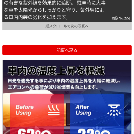
の有害な紫外線を効果的に遮断。 駐車時に大事
な車を太陽光からしっかりと守り、紫外線によ
る車内内装の劣化を抑えます。
(画像 No.2/5)
縦スクロールで次の写真へ
記事へ戻る