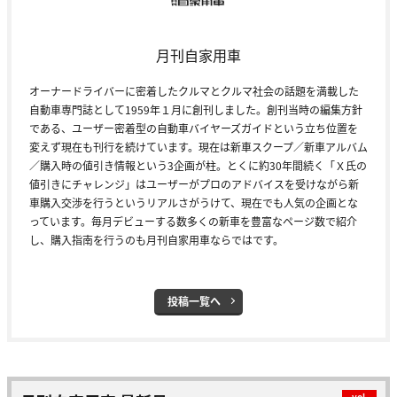
月刊自家用車
オーナードライバーに密着したクルマとクルマ社会の話題を満載した
自動車専門誌として1959年１月に創刊しました。創刊当時の編集方針
である、ユーザー密着型の自動車バイヤーズガイドという立ち位置を
変えず現在も刊行を続けています。現在は新車スクープ／新車アルバム
／購入時の値引き情報という3企画が柱。とくに約30年間続く「Ｘ氏の
値引きにチャレンジ」はユーザーがプロのアドバイスを受けながら新
車購入交渉を行うというリアルさがうけて、現在でも人気の企画とな
っています。毎月デビューする数多くの新車を豊富なページ数で紹介
し、購入指南を行うのも月刊自家用車ならではです。
投稿一覧へ
vol.