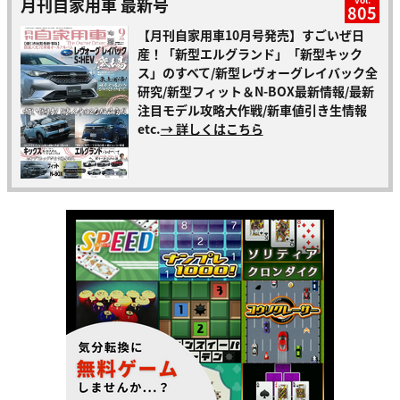
月刊自家用車 最新号
805
【月刊自家用車10月号発売】すごいぜ日
産！「新型エルグランド」「新型キック
ス」のすべて/新型レヴォーグレイバック全
研究/新型フィット＆N-BOX最新情報/最新
注目モデル攻略大作戦/新車値引き生情報
etc.
→ 詳しくはこちら