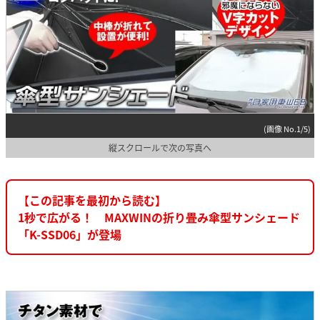
(画像 No.1/5)
縦スクロールで次の写真へ
【この記事を最初から読む】
1秒で広がる！ MAXWINの折り畳み傘型サンシェード
「K-SSD06」が登場