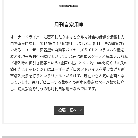
月刊自家用車
オーナードライバーに密着したクルマとクルマ社会の話題を満載した
自動車専門誌として1959年１月に創刊しました。創刊当時の編集方針
である、ユーザー密着型の自動車バイヤーズガイドという立ち位置を
変えず現在も刊行を続けています。現在は新車スクープ／新車アルバム
／購入時の値引き情報という3企画が柱。とくに約30年間続く「Ｘ氏の
値引きにチャレンジ」はユーザーがプロのアドバイスを受けながら新
車購入交渉を行うというリアルさがうけて、現在でも人気の企画とな
っています。毎月デビューする数多くの新車を豊富なページ数で紹介
し、購入指南を行うのも月刊自家用車ならではです。
投稿一覧へ