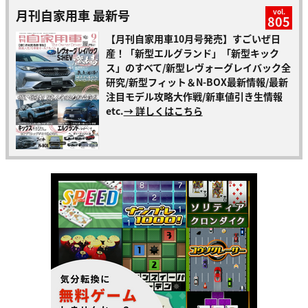
月刊自家用車 最新号
vol.
805
【月刊自家用車10月号発売】すごいぜ日
産！「新型エルグランド」「新型キック
ス」のすべて/新型レヴォーグレイバック全
研究/新型フィット＆N-BOX最新情報/最新
注目モデル攻略大作戦/新車値引き生情報
etc.
→ 詳しくはこちら