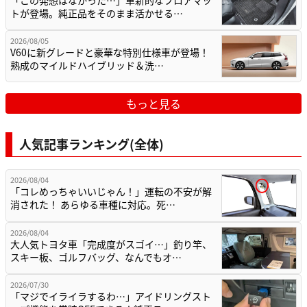
「この発想はなかった…」革新的なフロアマッ
トが登場。純正品をそのまま活かせる…
2026/08/05
V60に新グレードと豪華な特別仕様車が登場！
熟成のマイルドハイブリッド＆洗…
もっと見る
人気記事ランキング(全体)
2026/08/04
「コレめっちゃいいじゃん！」運転の不安が解
消された！ あらゆる車種に対応。死…
2026/08/04
大人気トヨタ車「完成度がスゴイ…」釣り竿、
スキー板、ゴルフバッグ、なんでもオ…
2026/07/30
「マジでイライラするわ…」アイドリングスト