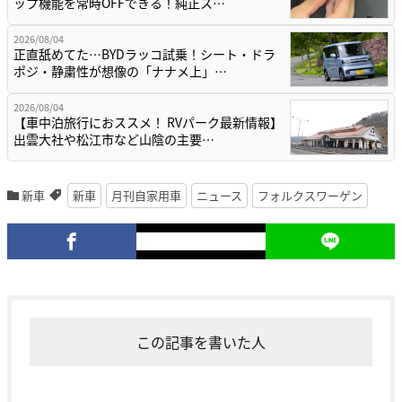
ップ機能を常時OFFできる！純正ス…
2026/08/04
正直舐めてた…BYDラッコ試乗！シート・ドラ
ポジ・静粛性が想像の「ナナメ上」…
2026/08/04
【車中泊旅行におススメ！ RVパーク最新情報】
出雲大社や松江市など山陰の主要…
新車
新車
月刊自家用車
ニュース
フォルクスワーゲン
この記事を書いた人