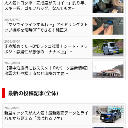
大人気トヨタ車「完成度がスゴイ…」釣り竿、
スキー板、ゴルフバッグ、なんでもオ…
2026/07/30
「マジでイライラするわ…」アイドリングスト
ップ機能を常時OFFできる！純正ス…
2026/08/04
正直舐めてた…BYDラッコ試乗！シート・ドラ
ポジ・静粛性が想像の「ナナメ上」…
2026/08/04
【車中泊旅行におススメ！ RVパーク最新情報】
出雲大社や松江市など山陰の主要…
最新の投稿記事(全体)
2026/08/06
新型キックスが大人気！最新販売データとライ
バルから見える「選ばれるワケ」