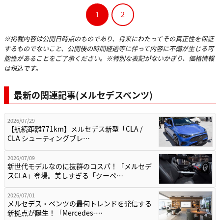
1
2
※掲載内容は公開日時点のものであり、将来にわたってその真正性を保証
するものでないこと、公開後の時間経過等に伴って内容に不備が生じる可
能性があることをご了承ください。※特別な表記がないかぎり、価格情報
は税込です。
最新の関連記事(メルセデスベンツ)
2026/07/29
【航続距離771km】メルセデス新型「CLA /
CLA シューティングブレ…
2026/07/09
新世代モデルなのに抜群のコスパ！「メルセデ
スCLA」登場。美しすぎる「クーペ…
2026/07/01
メルセデス・ベンツの最旬トレンドを発信する
新拠点が誕生！「Mercedes-…