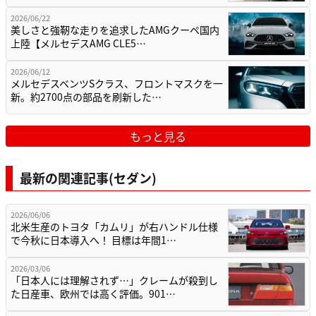
2026/06/22
美しさと強靭な走りを追求したAMGクーペ国内
上陸【メルセデスAMG CLE5…
2026/06/12
メルセデスベンツSクラス、フロントマスクを一
新。約2700点の部品を刷新した…
もっと見る
最新の関連記事(セダン)
2026/06/06
北米生産のトヨタ「カムリ」が右ハンドル仕様
で今秋に日本導入へ！ 目標は年間1…
2026/03/06
「日本人には理解されず…」クレームが殺到し
た日産車、欧州では高く評価。901…