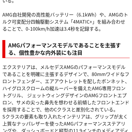
いる。
AMG自社開発の高性能バッテリー（6.1kWh）や、AMGのト
ルク可変配分四輪駆動システム「4MATIC+」を組み合わせ
ることで、0-100km/h加速は3.4秒を記録する。
AMGパフォーマンスモデルであることを主張す
る、個性豊かな内外装にも注目
エクステリアは、メルセデスAMGのパフォーマンスモデル
であることを明確に主張するデザインで、80mmワイドなフ
ロントフェンダー、エアアウトレットを配したボンネット、
ハイグロスクロームの縦ルーバーを備えたAMG専用フロン
トグリル、 ジェットウィングデザインのAMGフロントエプ
ロン、サメの尖った鼻先を想わせる前傾したフロントエンド
を採用することで、他のCクラスと差別化されている。
Sクラスの要素も取り入れたインテリアは、グリップが太く
上質なナッパレザーを使ったAMGパフォーマンスステアリ
ングや、ダッシュボードと縦型の11.9インチのメディアディ