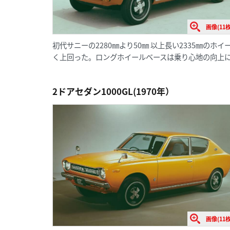
画像(11枚
初代サニーの2280㎜より50㎜ 以上長い2335㎜の
く上回った。ロングホイールベースは乗り心地の向上
2ドアセダン1000GL(1970年）
画像(11枚