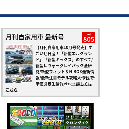
月刊自家用車 最新号
vol.
805
【月刊自家用車10月号発売】す
ごいぜ日産！「新型エルグラン
ド」「新型キックス」のすべて/
新型レヴォーグレイバック全研
究/新型フィット＆N-BOX最新情
報/最新注目モデル攻略大作戦/新
車値引き生情報etc.
→ 詳しくは
こちら