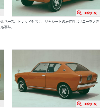
)
画像(11枚)
ホイールベース。トレッドも広く、リヤシートの居住性はサニーを大き
にも寄与。
)
画像(11枚)