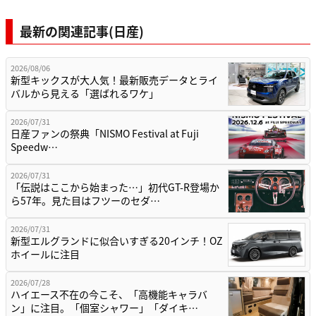
最新の関連記事(日産)
2026/08/06
新型キックスが大人気！最新販売データとライ
バルから見える「選ばれるワケ」
2026/07/31
日産ファンの祭典「NISMO Festival at Fuji
Speedw…
2026/07/31
「伝説はここから始まった…」初代GT-R登場か
ら57年。見た目はフツーのセダ…
2026/07/31
新型エルグランドに似合いすぎる20インチ！OZ
ホイールに注目
2026/07/28
ハイエース不在の今こそ、「高機能キャラバ
ン」に注目。「個室シャワー」「ダイキ…