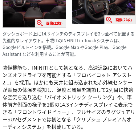
画像(22枚)
画像(22枚)
ダッシュボード上に14.3 インチのディスプレイを2つ並べて配置する
先進的なレイアウト。車載ITのINFINITI in Touchシステムは、
Googleビルトインを搭載。Google Map やGoogle Play、Google
Assistant などを利用することが可能。
装備機能も、ININITIとして初となる、高速道路においてハ
ンズオフドライブを可能とする「プロパイロット アシスト
2.1」を採用。ほかにも天井に組み込まれた赤外線センサー
が乗員の体温を検知し、温度と風量を調節して2列目に快適
な空気を送り込む「バイオメトリック クーリング」や、車
体前方側面の様子を2個の14.3インチディスプレイに表示で
きる「フロントワイドビュー」、フルサイズのラグジュアリ
ーSUVセグメントでは初となる「クリプシュ プレミアムオ
ーディオシステム」を搭載している。