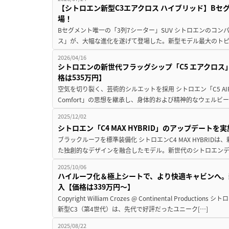
【シトロエン新型C3エアクロス ハイブリッド】Bセグ唯
場！
Bセグメント唯一の「3列7シーター」SUV シトロエンのコンパ
ス」が、大幅な進化を遂げて登場した。新型モデル最大のトピ
2026/04/16
シトロエンの新世代フラッグシップ「C5 エアクロ
格は535万円】
空気を切り裂く、芸術的シルエットを採用 シトロエン「C5 AIR
Comfort」の思想を継承し、身体的および精神的なウェルビー
2025/12/02
シトロエン「C4 MAX HYBRID」のアップデート
ブラックルーフを標準装備化 シトロエンC4 MAX HYBRI
た独創的なデザインを融合したモデル。新世代のシトロエンデ
2025/10/06
ハイルーフ化＆極上シートで、より快適キャビンへ。
入【価格は339万円〜】
Copyright William Crozes @ Continental Prod
新型C3（第4世代）は、先代で好評だったユニーク[…]
2025/08/22