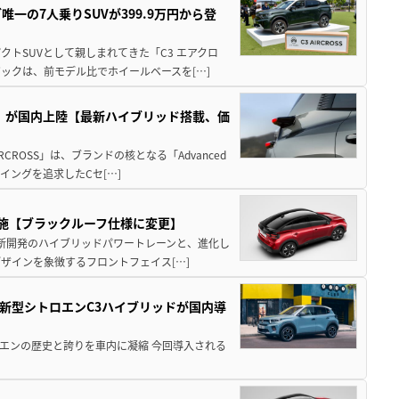
一の7人乗りSUVが399.9万円から登
クトSUVとして親しまれてきた「C3 エアクロ
ックは、前モデル比でホイールベースを[…]
ス」が国内上陸【最新ハイブリッド搭載、価
CROSS」は、ブランドの核となる「Advanced
イングを追求したCセ[…]
を実施【ブラックルーフ仕様に変更】
Dは、新開発のハイブリッドパワートレーンと、進化し
ザインを象徴するフロントフェイス[…]
新型シトロエンC3ハイブリッドが国内導
uctions シトロエンの歴史と誇りを車内に凝縮 今回導入される