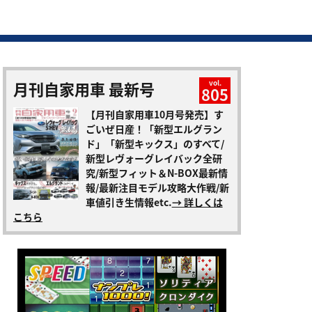
月刊自家用車 最新号
vol.
805
【月刊自家用車10月号発売】す
ごいぜ日産！「新型エルグラン
ド」「新型キックス」のすべて/
新型レヴォーグレイバック全研
究/新型フィット＆N-BOX最新情
報/最新注目モデル攻略大作戦/新
車値引き生情報etc.
→ 詳しくは
こちら