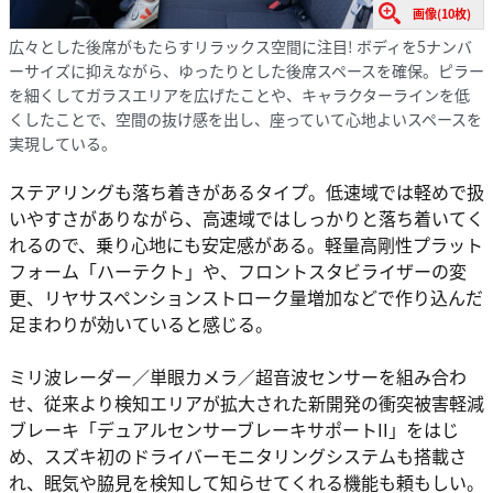
画像(10枚)
広々とした後席がもたらすリラックス空間に注目! ボディを5ナンバ
ーサイズに抑えながら、ゆったりとした後席スペースを確保。ピラー
を細くしてガラスエリアを広げたことや、キャラクターラインを低
くしたことで、空間の抜け感を出し、座っていて心地よいスペースを
実現している。
ステアリングも落ち着きがあるタイプ。低速域では軽めで扱
いやすさがありながら、高速域ではしっかりと落ち着いてく
れるので、乗り心地にも安定感がある。軽量高剛性プラット
フォーム「ハーテクト」や、フロントスタビライザーの変
更、リヤサスペンションストローク量増加などで作り込んだ
足まわりが効いていると感じる。
ミリ波レーダー／単眼カメラ／超音波センサーを組み合わ
せ、従来より検知エリアが拡大された新開発の衝突被害軽減
ブレーキ「デュアルセンサーブレーキサポートII」をはじ
め、スズキ初のドライバーモニタリングシステムも搭載さ
れ、眠気や脇見を検知して知らせてくれる機能も頼もしい。