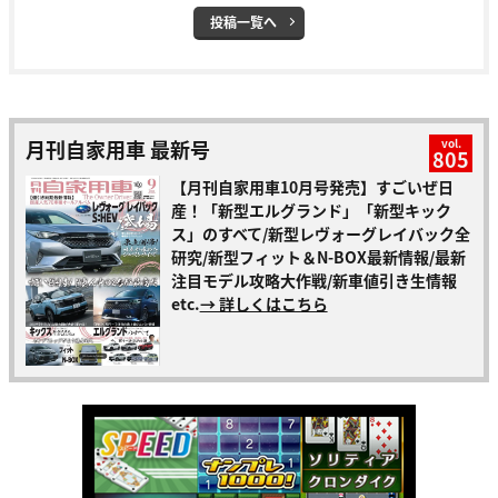
投稿一覧へ
月刊自家用車 最新号
vol.
805
【月刊自家用車10月号発売】すごいぜ日
産！「新型エルグランド」「新型キック
ス」のすべて/新型レヴォーグレイバック全
研究/新型フィット＆N-BOX最新情報/最新
注目モデル攻略大作戦/新車値引き生情報
etc.
→ 詳しくはこちら