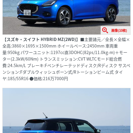
画像(10枚)
【スズキ・スイフト HYBRID MZ(2WD)】
■主要諸元／全長×全幅×
全高:3860×1695×1500mm ホイールベース:2450mm 車両重
量:950kg パワーユニット:1197cc直3DOHC(82ps/11.0kg-m)＋モー
ター(2.3kW/60Nm) トランスミッション:CVT WLTCモード総合燃
費:24.5km/L ブレーキ:Fベンチレーテッドディスク/Rディスク サスペ
ンション:Fダブルウィッシュボーン式/Rトーションビーム式 タイ
ヤ:185/55R16 ●価格:216万7000円