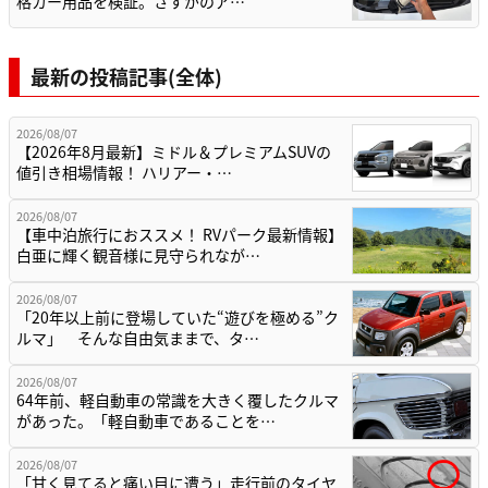
格カー用品を検証。さすがのア…
最新の投稿記事(全体)
2026/08/07
【2026年8月最新】ミドル＆プレミアムSUVの
値引き相場情報！ ハリアー・…
2026/08/07
【車中泊旅行におススメ！ RVパーク最新情報】
白亜に輝く観音様に見守られなが…
2026/08/07
「20年以上前に登場していた“遊びを極める”ク
ルマ」 そんな自由気ままで、タ…
2026/08/07
64年前、軽自動車の常識を大きく覆したクルマ
があった。「軽自動車であることを…
2026/08/07
「甘く見てると痛い目に遭う」走行前のタイヤ