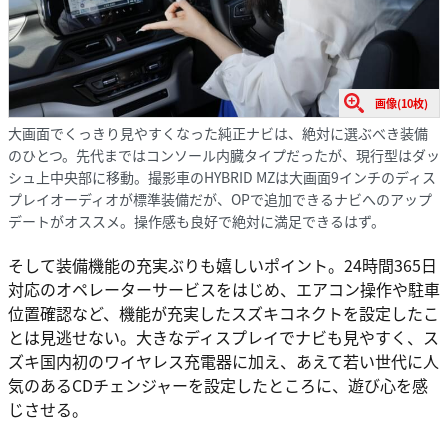
画像(10枚)
大画面でくっきり見やすくなった純正ナビは、絶対に選ぶべき装備
のひとつ。先代まではコンソール内臓タイプだったが、現行型はダッ
シュ上中央部に移動。撮影車のHYBRID MZは大画面9インチのディス
プレイオーディオが標準装備だが、OPで追加できるナビへのアップ
デートがオススメ。操作感も良好で絶対に満足できるはず。
そして装備機能の充実ぶりも嬉しいポイント。24時間365日
対応のオペレーターサービスをはじめ、エアコン操作や駐車
位置確認など、機能が充実したスズキコネクトを設定したこ
とは見逃せない。大きなディスプレイでナビも見やすく、ス
ズキ国内初のワイヤレス充電器に加え、あえて若い世代に人
気のあるCDチェンジャーを設定したところに、遊び心を感
じさせる。