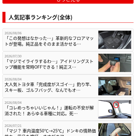
人気記事ランキング(全体)
2026/08/06
「この発想はなかった…」革新的なフロアマッ
トが登場。純正品をそのまま活かせる…
2026/07/30
「マジでイライラするわ…」アイドリングスト
ップ機能を常時OFFできる！純正ス…
2026/08/04
大人気トヨタ車「完成度がスゴイ…」釣り竿、
スキー板、ゴルフバッグ、なんでもオ…
2026/08/04
「コレめっちゃいいじゃん！」運転の不安が解
消された！ あらゆる車種に対応。死…
2026/07/21
「マジ？ 車内温度50℃→25℃」ドンキの情熱価