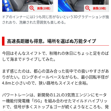
画像(10枚)
画像(10枚)
ドアのインナーには1つも同じ形がないという3Dグラデーションが施
されおり、洗練された雰囲気も楽しめる。
高速長距離も得意。場所を選ばぬ万能タイプ
今回はそんなスイフトで、秋晴れの休日にちょっと足をのば
して海までドライブしてみた。
まず感じたのは、都心の混み合った街中での扱いやすさがあ
りがたい。ロングホイールベースながらも、最小回転半径が
4.8mと小さいので、狭い路地もスイスイと余裕。
パワートレーンは、新開発の1.2Lの3気筒エンジンにモータ
ー機能付発電機「ISG」を組み合わせたマイルドハイブリッ
ドで、信号が多くストップ＆ゴーが続くようなところも、発