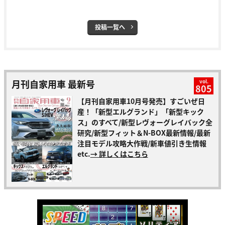
投稿一覧へ
月刊自家用車 最新号
vol.
805
【月刊自家用車10月号発売】すごいぜ日
産！「新型エルグランド」「新型キック
ス」のすべて/新型レヴォーグレイバック全
研究/新型フィット＆N-BOX最新情報/最新
注目モデル攻略大作戦/新車値引き生情報
etc.
→ 詳しくはこちら