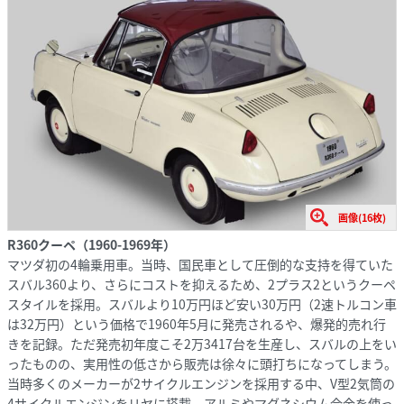
画像(16枚)
R360クーペ（1960-1969年）
マツダ初の4輪乗用車。当時、国民車として圧倒的な支持を得ていた
スバル360より、さらにコストを抑えるため、2プラス2というクーペ
スタイルを採用。スバルより10万円ほど安い30万円（2速トルコン車
は32万円）という価格で1960年5月に発売されるや、爆発的売れ行
きを記録。ただ発売初年度こそ2万3417台を生産し、スバルの上をい
ったものの、実用性の低さから販売は徐々に頭打ちになってしまう。
当時多くのメーカーが2サイクルエンジンを採用する中、V型2気筒の
4サイクルエンジンをリヤに搭載。アルミやマグネシウム合金を使っ