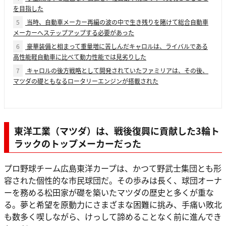
を目指した
5
当時、自動車メーカー再編の波の中で生き残りを賭けて総合自動車
メーカーへステップアップする必要があった
6
豪華装備と相まって重量増に苦しんだキャロルは、ライバルである
高性能軽自動車に比べて動力性能では見劣りした
7
キャロルの後方戦略として開発されていたファミリアは、その後、
マツダの礎ともなるロータリーエンジンが搭載された
東洋工業（マツダ）は、戦後復興に貢献した3輪ト
ラックのトップメーカーだった
プロ野球チーム広島東洋カープは、かつて野武士集団とも形
容された個性的な市民球団だ。その歩みは長く、球団オーナ
ーを務める松田家が礎を築いたマツダの歴史と多くが重な
る。夢と希望を原動力にさまざまな困難に挑み、手痛い敗北
も数多く喫しながら、けっして諦めることなく前に進んでき