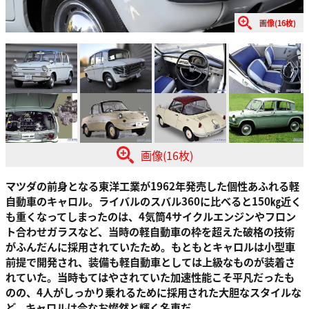
画像(16枚)
画像(16枚)
マツダの前身となる東洋工業が1962年発売した個性あふれる軽
自動車のキャロル。ライバルのスバル360に比べると150㎏近く
も重くなってしまったのは、4気筒4サイクルエンジンやフロン
ト合わせガラスなど、当時の軽自動車の枠を超えた破格の技術
がふんだんに採用されていたため。もともとキャロルは小型車
前提で開発され、装備も軽自動車としては上級なものが装着さ
れていた。当時もてはやされていた加速性能こそ平凡だったも
のの、4人がしっかり乗れるために採用された大胆なスタイルな
ど、キャロルは今なお燦然と輝く名車だ。