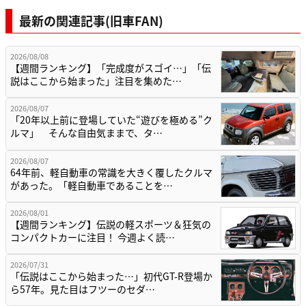
最新の関連記事(旧車FAN)
2026/08/08
【週間ランキング】「完成度がスゴイ…」「伝
説はここから始まった」注目を集めた…
2026/08/07
「20年以上前に登場していた“遊びを極める”ク
ルマ」 そんな自由気ままで、タ…
2026/08/07
64年前、軽自動車の常識を大きく覆したクルマ
があった。「軽自動車であることを…
2026/08/01
【週間ランキング】伝説の軽スポーツ＆狂気の
コンパクトカーに注目！ 今週よく読…
2026/07/31
「伝説はここから始まった…」初代GT-R登場か
ら57年。見た目はフツーのセダ…