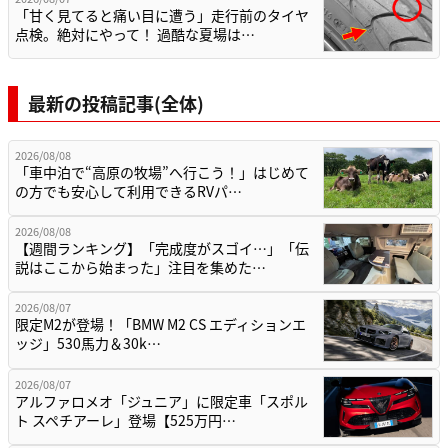
「甘く見てると痛い目に遭う」走行前のタイヤ
点検。絶対にやって！ 過酷な夏場は…
最新の投稿記事(全体)
2026/08/08
「車中泊で“高原の牧場”へ行こう！」はじめて
の方でも安心して利用できるRVパ…
2026/08/08
【週間ランキング】「完成度がスゴイ…」「伝
説はここから始まった」注目を集めた…
2026/08/07
限定M2が登場！「BMW M2 CS エディションエ
ッジ」530馬力＆30k…
2026/08/07
アルファロメオ「ジュニア」に限定車「スポル
ト スペチアーレ」登場【525万円…