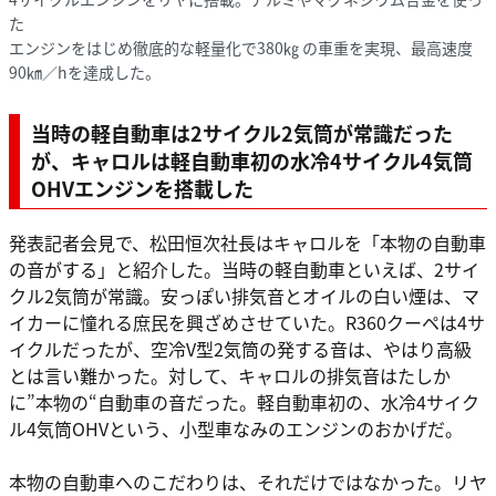
た
エンジンをはじめ徹底的な軽量化で380㎏ の車重を実現、最高速度
90㎞／hを達成した。
当時の軽自動車は2サイクル2気筒が常識だった
が、キャロルは軽自動車初の水冷4サイクル4気筒
OHVエンジンを搭載した
発表記者会見で、松田恒次社長はキャロルを「本物の自動車
の音がする」と紹介した。当時の軽自動車といえば、2サイ
クル2気筒が常識。安っぽい排気音とオイルの白い煙は、マ
イカーに憧れる庶民を興ざめさせていた。R360クーペは4サ
イクルだったが、空冷V型2気筒の発する音は、やはり高級
とは言い難かった。対して、キャロルの排気音はたしか
に”本物の“自動車の音だった。軽自動車初の、水冷4サイク
ル4気筒OHVという、小型車なみのエンジンのおかげだ。
本物の自動車へのこだわりは、それだけではなかった。リヤ