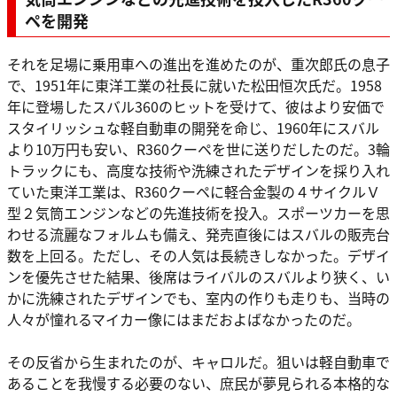
ペを開発
それを足場に乗用車への進出を進めたのが、重次郎氏の息子
で、1951年に東洋工業の社長に就いた松田恒次氏だ。1958
年に登場したスバル360のヒットを受けて、彼はより安価で
スタイリッシュな軽自動車の開発を命じ、1960年にスバル
より10万円も安い、R360クーペを世に送りだしたのだ。3輪
トラックにも、高度な技術や洗練されたデザインを採り入れ
ていた東洋工業は、R360クーペに軽合金製の４サイクルＶ
型２気筒エンジンなどの先進技術を投入。スポーツカーを思
わせる流麗なフォルムも備え、発売直後にはスバルの販売台
数を上回る。ただし、その人気は長続きしなかった。デザイ
ンを優先させた結果、後席はライバルのスバルより狭く、い
かに洗練されたデザインでも、室内の作りも走りも、当時の
人々が憧れるマイカー像にはまだおよばなかったのだ。
その反省から生まれたのが、キャロルだ。狙いは軽自動車で
あることを我慢する必要のない、庶民が夢見られる本格的な