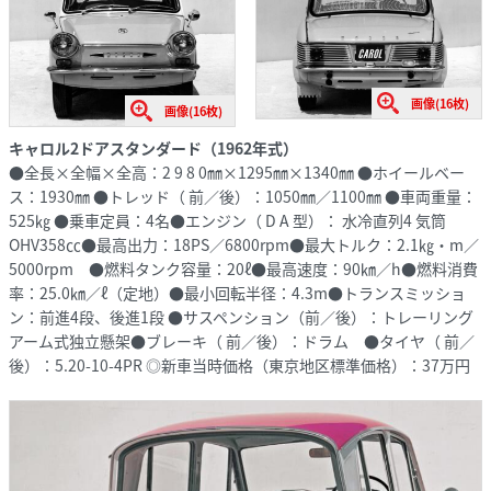
画像(16枚)
画像(16枚)
キャロル2ドアスタンダード（1962年式）
●全長×全幅×全高：2 9 8 0㎜×1295㎜×1340㎜ ●ホイールベー
ス：1930㎜ ●トレッド（ 前／後）：1050㎜／1100㎜ ●車両重量：
525㎏ ●乗車定員：4名●エンジン（ D A 型）： 水冷直列4 気筒
OHV358㏄●最高出力：18PS／6800rpm●最大トルク：2.1㎏・m／
5000rpm ●燃料タンク容量：20ℓ●最高速度：90㎞／h●燃料消費
率：25.0㎞／ℓ（定地）●最小回転半径：4.3m●トランスミッショ
ン：前進4段、後進1段 ●サスペンション（前／後）：トレーリング
アーム式独立懸架●ブレーキ（ 前／後）：ドラム ●タイヤ（ 前／
後）：5.20-10-4PR ◎新車当時価格（東京地区標準価格）：37万円