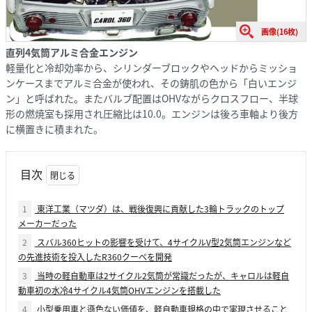
画像(16枚)
直列4気筒アルミ合金エンジン
軽量化と冷却効率から、シリンダーブロックやヘッドからミッショ
ンケースまでアルミ合金が使われ、その鋳肌の色から「白いエンジ
ン」と呼ばれた。またバルブ配置はOHVながらクロスフロー、半球
形の燃焼室も採用され圧縮比は10.0。エンジンは後ろ車軸より後方
に横置きに積まれた。
目次
1
東洋工業（マツダ）は、戦後復興に貢献した3輪トラックのトップ
メーカーだった
2
スバル360ヒットの影響を受けて、4サイクルV型2気筒エンジンなど
の先進技術を投入したR360クーペを開発
3
当時の軽自動車は2サイクル2気筒が常識だったが、キャロルは軽自
動車初の水冷4サイクル4気筒OHVエンジンを搭載した
4
小型乗用車と遜色ない価値を、軽自動車規格の中で実現させること