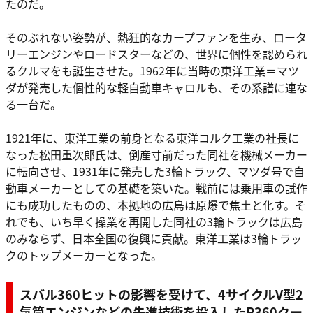
たのだ。
そのぶれない姿勢が、熱狂的なカープファンを生み、ロータ
リーエンジンやロードスターなどの、世界に個性を認められ
るクルマをも誕生させた。1962年に当時の東洋工業＝マツ
ダが発売した個性的な軽自動車キャロルも、その系譜に連な
る一台だ。
1921年に、東洋工業の前身となる東洋コルク工業の社長に
なった松田重次郎氏は、倒産寸前だった同社を機械メーカー
に転向させ、1931年に発売した3輪トラック、マツダ号で自
動車メーカーとしての基礎を築いた。戦前には乗用車の試作
にも成功したものの、本拠地の広島は原爆で焦土と化す。そ
れでも、いち早く操業を再開した同社の3輪トラックは広島
のみならず、日本全国の復興に貢献。東洋工業は3輪トラッ
クのトップメーカーとなった。
スバル360ヒットの影響を受けて、4サイクルV型2
気筒エンジンなどの先進技術を投入したR360クー