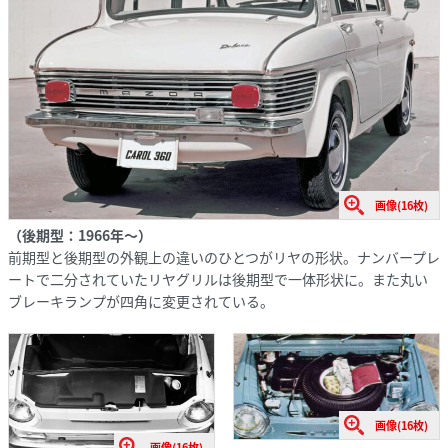
画像(16枚)
（後期型：1966年〜）
前期型と後期型の外観上の違いのひとつがリヤの形状。ナンバープレ
ートで二分されていたリヤグリルは後期型で一体形状に。また丸い
ブレーキランプが四角に変更されている。
画像(16枚)
画像(16枚)