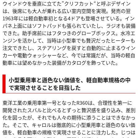
ウインドウを垂直に立てた”クリフカット“と呼ぶデザイン
は、後席にも大人が乗れる広い室内空間を実現。発売の翌
1963年には軽自動車初となる4ドアも登場させている。イン
パネ上面にはソフトパッドも張られていたし、ラジオも装備
できた。助手席前にはフタつきのグローブボックス。水冷エ
ンジンを活かして、当時は小型車でも贅沢だったヒーターも
注文できたし、ステアリングを戻すと自動的に止まるウイン
カーや電動ウォッシャーなど、今では常識だが、当時の軽自
動車には望めなかった装備がカタログを飾っていた。
小型乗用車と遜色ない価値を、軽自動車規格の中
で実現させることを目指した
東洋工業の乗用車第一号となったR360は、合理性を第一に
開発されたスバルと比べるとずっと贅沢感を盛り込み、差別
化を図ったが、それでも人々の期待に添うことはできなかっ
た。そこで、キャロルは徹底的に小型乗用車と遜色のない価
値を、軽自動車の規格で実現させることに注力した。じつは