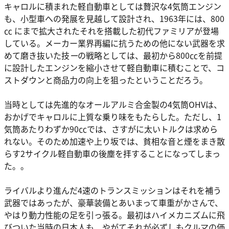
キャロルに積まれた軽自動車としては贅沢な4気筒エンジン
も、小型車への発展を見越して設計され、1963年には、800
㏄ にまで拡大されたそれを搭載した初代ファミリアが登場
している。メーカー業界再編に抗うための他にない武器を求
めて磨き抜いた技
ー
の戦略としては、最初から800㏄を前提
に設計したエンジンを縮小させて軽自動車に積むことで、コ
ストダウンと商品力の向上を狙ったということだろう。
当時としては先進的なオールアルミ合金製の4気筒OHVは、
おかげでキャロルに上質な乗り味をもたらした。ただし、1
気筒あたりわずか90㏄では、さすがに太いトルクは求めら
れない。そのため加速や上り坂では、貧相な音と煙をまき散
らす2サイクル軽自動車の後塵を拝することになってしまっ
た。。
ライバルより進んだ4速のトランスミッションはそれを補う
武器ではあったが、豪華装備とあいまって車重がかさんで、
やはり動力性能の足を引っ張る。最初はハイメカニズムに飛
びついた当時の日本人も、やがてそれが必ずしもクルマの価