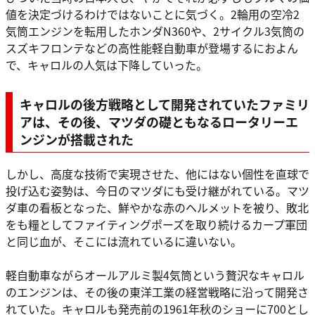
値を決定づけるわけではないことに気づく。2輪用の空冷2
気筒エンジンを転用したホンダN360や、2サイクル3気筒の
スズキフロンテなどの高性能軽自動車が登場するにおよん
で、キャロルの人気は下降していった。
キャロルの後方戦略として開発されていたファミリ
アは、その後、マツダの礎ともなるロータリーエ
ンジンが搭載された
しかし、高度な技術で実現させた、他にはない個性を直球で
投げ込む姿勢は、今日のマツダにも受け継がれている。マツ
ダ車の看板となった、鮮やかな赤のヘルメットを被り、敗北
をも糧としてファイティングポーズを取り続けるカープ軍団
と同じ血が、そこには流れているに違いない。
軽自動車ながらオールアルミ製4気筒という贅沢なキャロル
のエンジンは、その後の東洋工業の経営戦略に沿って開発さ
れていた。キャロルも発売前の1961年秋のショーに700とし