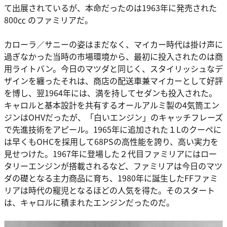
て出展されているが、本命だったのは1963年に発売された
800㏄ のファミリアだ。
カローラ／サニーの姿はまだなく、マイカー時代は掛け声に
過ぎなかった当時の市場環境から、最初に投入されたのは商
用ライトバン。今日のマツダと同じく、スタイリッシュなデ
ザインを纏ったそれは、商店の配送車兼マイカーとして好評
を博し、翌1964年には、満を持してセダンも投入された。
キャロルと基本設計を共有するオールアルミ製の4気筒エン
ジンはOHVだったが、「白いエンジン」のキャッチフレーズ
で先進技術をアピール。1965年に追加された１Lのクーペに
は早くもOHCを採用して68PSの高性能を誇り、高い実力を
見せつけた。1967年に登場した２代目ファミリアにはロー
タリーエンジンが搭載されるなど、ファミリアは今日のマツ
ダの礎となる主力商品に育ち、1980年に誕生したFFファミ
リアは時代の寵児となるほどの人気を得た。そのスタート
は、キャロルに積まれたエンジンだったのだ。