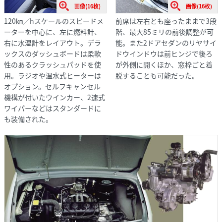
画像(16枚)
画像(16枚)
120㎞／hスケールのスピードメ
前席は左右とも座ったままで3段
ーターを中心に、左に燃料計、
階、最大85ミリの前後調整が可
右に水温計をレイアウト。デラ
能。また2ドアセダンのリヤサイ
ックスのダッシュボードは柔軟
ドウインドウは前ヒンジで後ろ
性のあるクラッシュパッドを使
が外側に開くほか、窓枠ごと着
用。ラジオや温水式ヒーターは
脱することも可能だった。
オプション。セルフキャンセル
機構が付いたウインカー、2速式
ワイパーなどはスタンダードに
も装備された。