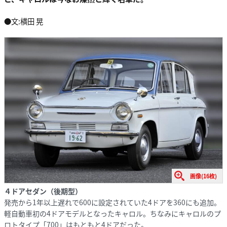
●文:横田 晃
画像(16枚)
４ドアセダン（後期型）
発売から1年以上遅れで600に設定されていた4ドアを360にも追加。
軽自動車初の4ドアモデルとなったキャロル。ちなみにキャロルのプ
ロトタイプ「700」はもともと4ドアだった。