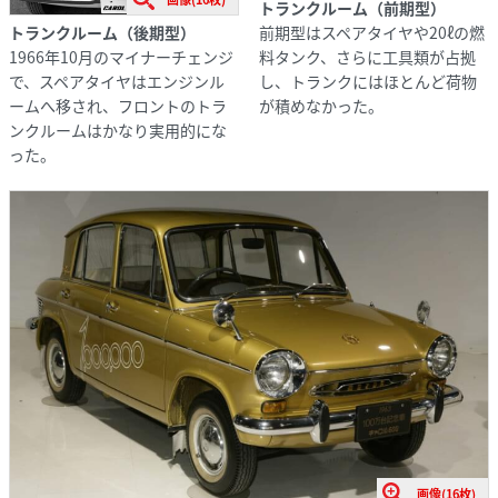
トランクルーム（前期型）
トランクルーム（後期型）
前期型はスペアタイヤや20ℓの燃
1966年10月のマイナーチェンジ
料タンク、さらに工具類が占拠
で、スペアタイヤはエンジンル
し、トランクにはほとんど荷物
ームへ移され、フロントのトラ
が積めなかった。
ンクルームはかなり実用的にな
った。
画像(16枚)