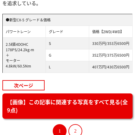
を追求している。
●新型CX-5 グレード＆価格
パワートレーン
グレード
価格【2WD/4WD】
S
330万円/353万6500円
2.5ℓ直4DOHC
178PS/24.2kg-m
＋
G
352万円/375万6500円
モーター
4.8kW/60.5Nm
L
407万円/430万6500円
次ページ
【画像】この記事に関連する写真をすべて見る(全
9点)
1
2