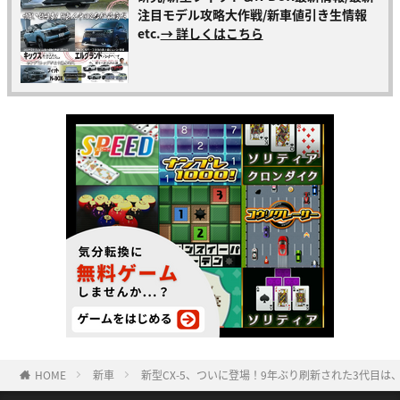
注目モデル攻略大作戦/新車値引き生情報
etc.
→ 詳しくはこちら
HOME
新車
新型CX-5、ついに登場！9年ぶり刷新された3代目