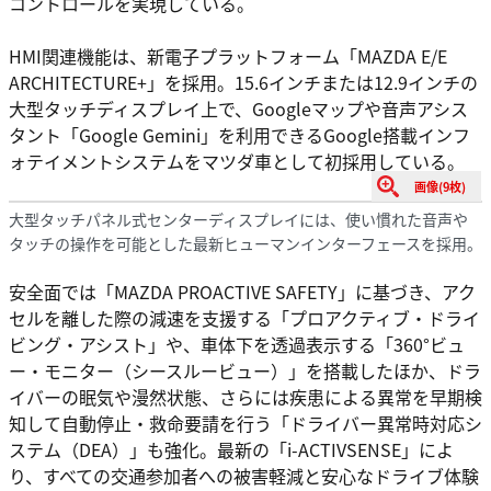
コントロールを実現している。
HMI関連機能は、新電子プラットフォーム「MAZDA E/E
ARCHITECTURE+」を採用。15.6インチまたは12.9インチの
大型タッチディスプレイ上で、Googleマップや音声アシス
タント「Google Gemini」を利用できるGoogle搭載インフ
ォテイメントシステムをマツダ車として初採用している。
画像(9枚)
大型タッチパネル式センターディスプレイには、使い慣れた音声や
タッチの操作を可能とした最新ヒューマンインターフェースを採用。
安全面では「MAZDA PROACTIVE SAFETY」に基づき、アク
セルを離した際の減速を支援する「プロアクティブ・ドライ
ビング・アシスト」や、車体下を透過表示する「360°ビュ
ー・モニター（シースルービュー）」を搭載したほか、ドラ
イバーの眠気や漫然状態、さらには疾患による異常を早期検
知して自動停止・救命要請を行う「ドライバー異常時対応シ
ステム（DEA）」も強化。最新の「i-ACTIVSENSE」によ
り、すべての交通参加者への被害軽減と安心なドライブ体験