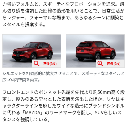
力強いフォルムと、スポーティなプロポーションを追求。踏
ん張り感を強調した四輪の造形を用いることで、日常生活か
らレジャー、フォーマルな場まで、あらゆるシーンに馴染む
スタイルを提案する。
画像(9枚)
画像(9枚)
シルエットを相似形的に拡大させることで、スポーティなスタイルと
広い室内空間を両立。
フロントエンドのボンネット先端を先代より約50mm高く設
定し、厚みのある堂々とした表情を演出したほか、リヤはキ
ャラクターラインを廃したワイドな造形にブランドシンボル
に代わる「MAZDA」のワードマークを配し、SUVらしいス
タンスを強調している。