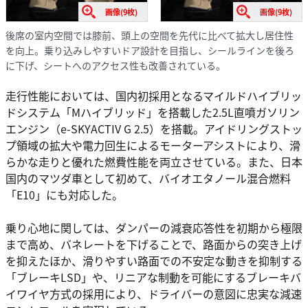
画像(9枚)
画像(9枚)
後席の室内空間では膝前、頭上の空間を先代に比べて拡大し居住性
を向上。乗り込みしやすいドア設計を目指し、シールラインを後ろ
に下げ、シートへのアクセス性も改善されている。
走行性能においては、国内初採用となるマイルドハイブリッ
ドシステム「Mハイブリッド」を搭載した2.5L直噴ガソリン
エンジン（e-SKYACTIV G 2.5）を搭載。アイドリングストッ
プ領域の拡大や電力回生によるモーターアシストにより、滑
らかな走りと優れた燃費性能を両立させている。また、日本
国内のマツダ車として初めて、バイオエタノール混合燃料
「E10」にも対応した。
乗り心地に関しては、ダンパーの減衰応答性を初期から極限
まで高め、バネレートを下げることで、路面からの突き上げ
を抑えたほか、滑りやすい路面での不安定な動きを抑制する
「ブレーキLSD」や、リニアな制動を可能にするブレーキバ
イワイヤ方式の採用により、ドライバーの意図に忠実な減速