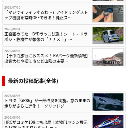
2026/07/30
「マジでイライラするわ…」アイドリングスト
ップ機能を常時OFFできる！純正ス…
2026/08/04
正直舐めてた…BYDラッコ試乗！シート・ドラ
ポジ・静粛性が想像の「ナナメ上」…
2026/08/04
【車中泊旅行におススメ！ RVパーク最新情報】
出雲大社や松江市など山陰の主要…
最新の投稿記事(全体)
2026/08/06
トヨタ「GR86」が一部改良を実施。意のままの
走りがさらに進化！「ソリッドグ…
2026/08/06
HRCがコミケ108に初出展！本物F1マシン展示
＆1300万の本格シミュレー…