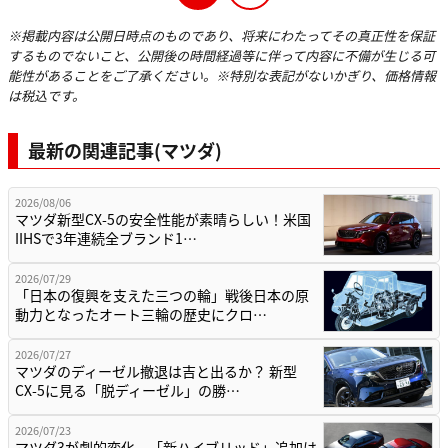
※掲載内容は公開日時点のものであり、将来にわたってその真正性を保証
するものでないこと、公開後の時間経過等に伴って内容に不備が生じる可
能性があることをご了承ください。※特別な表記がないかぎり、価格情報
は税込です。
最新の関連記事(マツダ)
2026/08/06
マツダ新型CX-5の安全性能が素晴らしい！米国
IIHSで3年連続全ブランド1…
2026/07/29
「日本の復興を支えた三つの輪」戦後日本の原
動力となったオート三輪の歴史にクロ…
2026/07/27
マツダのディーゼル撤退は吉と出るか？ 新型
CX-5に見る「脱ディーゼル」の勝…
2026/07/23
マツダ3が劇的変化。「新ハイブリッド」追加は