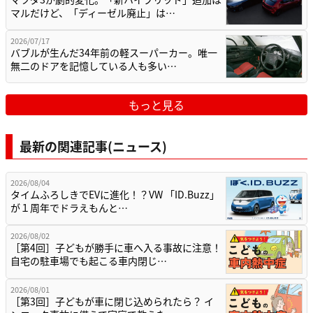
マルだけど、「ディーゼル廃止」は…
2026/07/17
バブルが生んだ34年前の軽スーパーカー。唯一
無二のドアを記憶している人も多い…
もっと見る
最新の関連記事(ニュース)
2026/08/04
タイムふろしきでEVに進化！？VW 「ID.Buzz」
が１周年でドラえもんと…
2026/08/02
［第4回］子どもが勝手に車へ入る事故に注意！
自宅の駐車場でも起こる車内閉じ…
2026/08/01
［第3回］子どもが車に閉じ込められたら？ イ