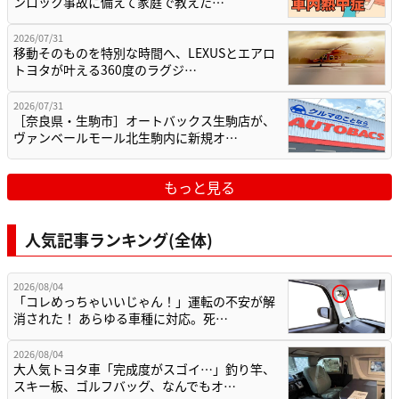
ンロック事故に備えて家庭で教えた…
2026/07/31
移動そのものを特別な時間へ、LEXUSとエアロ
トヨタが叶える360度のラグジ…
2026/07/31
［奈良県・生駒市］オートバックス生駒店が、
ヴァンベールモール北生駒内に新規オ…
もっと見る
人気記事ランキング(全体)
2026/08/04
「コレめっちゃいいじゃん！」運転の不安が解
消された！ あらゆる車種に対応。死…
2026/08/04
大人気トヨタ車「完成度がスゴイ…」釣り竿、
スキー板、ゴルフバッグ、なんでもオ…