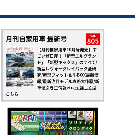
月刊自家用車 最新号
vol.
805
【月刊自家用車10月号発売】す
ごいぜ日産！「新型エルグラン
ド」「新型キックス」のすべて/
新型レヴォーグレイバック全研
究/新型フィット＆N-BOX最新情
報/最新注目モデル攻略大作戦/新
車値引き生情報etc.
→ 詳しくは
こちら