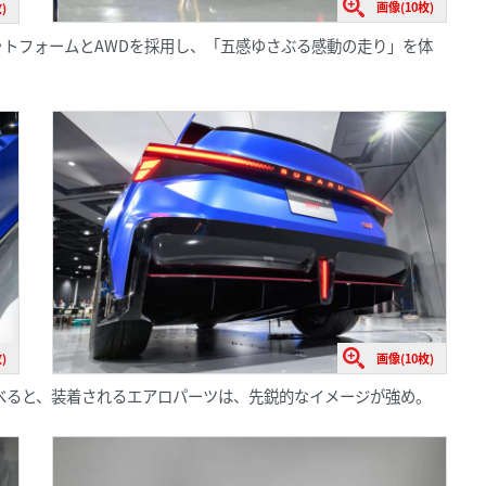
画像(10枚)
)
ットフォームとAWDを採用し、「五感ゆさぶる感動の走り」を体
)
画像(10枚)
ept」に比べると、装着されるエアロパーツは、先鋭的なイメージが強め。