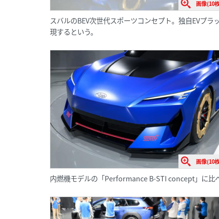
画像(10枚
スバルのBEV次世代スポーツコンセプト。独自EVプラ
現するという。
画像(10枚
内燃機モデルの「Performance B-STI conc