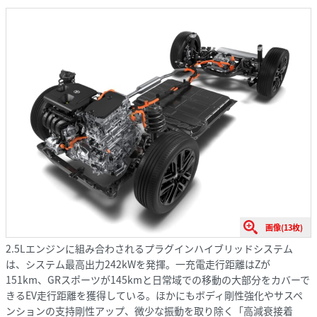
画像(13枚)
2.5Lエンジンに組み合わされるプラグインハイブリッドシステム
は、システム最高出力242kWを発揮。一充電走行距離はZが
151km、GRスポーツが145kmと日常域での移動の大部分をカバーで
きるEV走行距離を獲得している。ほかにもボディ剛性強化やサスペ
ンションの支持剛性アップ、微少な振動を取り除く「高減衰接着