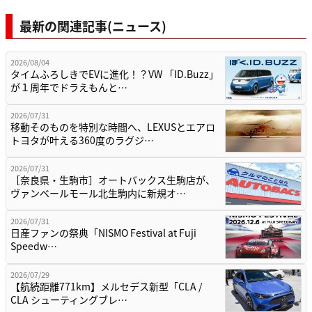
最新の関連記事(ニュース)
2026/08/04
タイムふろしきでEVに進化！？VW 「ID.Buzz」
が１周年でドラえもんと…
2026/07/31
移動そのものを特別な時間へ、LEXUSとエアロ
トヨタが叶える360度のラグジ…
2026/07/31
［奈良県・生駒市］オートバックス生駒店が、
ヴァンベールモール北生駒内に新規オ…
2026/07/31
日産ファンの祭典「NISMO Festival at Fuji
Speedw…
2026/07/29
【航続距離771km】メルセデス新型「CLA /
CLA シューティングブレ…