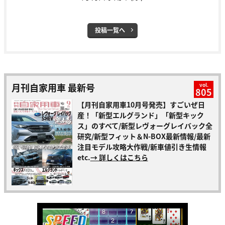
投稿一覧へ
月刊自家用車 最新号
vol.
805
【月刊自家用車10月号発売】すごいぜ日
産！「新型エルグランド」「新型キック
ス」のすべて/新型レヴォーグレイバック全
研究/新型フィット＆N-BOX最新情報/最新
注目モデル攻略大作戦/新車値引き生情報
etc.
→ 詳しくはこちら