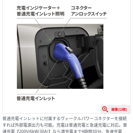
画像(13枚)
普通充電インレットに付属するヴィークルパワーコネクターを接続
すれば外部電源出力も可能。充電は普通充電と急速充電に対応。普
通充電【200V/6kW(30A)】なら満充電まで4時間30分、急速充電