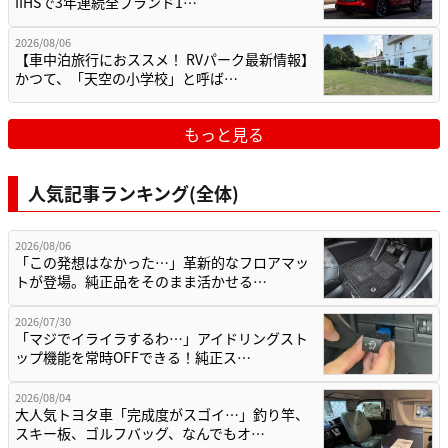
IIHSで3年連続全ブランド1…
2026/08/06
【車中泊旅行におススメ！ RVパーク最新情報】
かつて、「天空の小学校」と呼ば…
もっと見る
人気記事ランキング(全体)
2026/08/06
「この発想はなかった…」革新的なフロアマッ
トが登場。純正品をそのまま活かせる…
2026/07/30
「マジでイライラするわ…」アイドリングスト
ップ機能を常時OFFできる！純正ス…
2026/08/04
大人気トヨタ車「完成度がスゴイ…」釣り竿、
スキー板、ゴルフバッグ、なんでもオ…