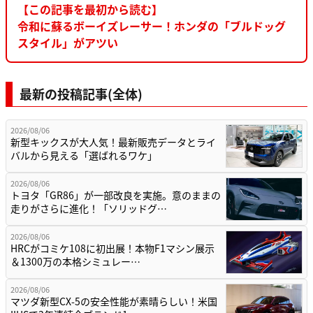
【この記事を最初から読む】
令和に蘇るボーイズレーサー！ホンダの「ブルドッグ
スタイル」がアツい
最新の投稿記事(全体)
2026/08/06
新型キックスが大人気！最新販売データとライ
バルから見える「選ばれるワケ」
2026/08/06
トヨタ「GR86」が一部改良を実施。意のままの
走りがさらに進化！「ソリッドグ…
2026/08/06
HRCがコミケ108に初出展！本物F1マシン展示
＆1300万の本格シミュレー…
2026/08/06
マツダ新型CX-5の安全性能が素晴らしい！米国