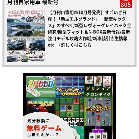
月刊自家用車 最新号
805
【月刊自家用車10月号発売】すごいぜ日
産！「新型エルグランド」「新型キック
ス」のすべて/新型レヴォーグレイバック全
研究/新型フィット＆N-BOX最新情報/最新
注目モデル攻略大作戦/新車値引き生情報
etc.
→ 詳しくはこちら