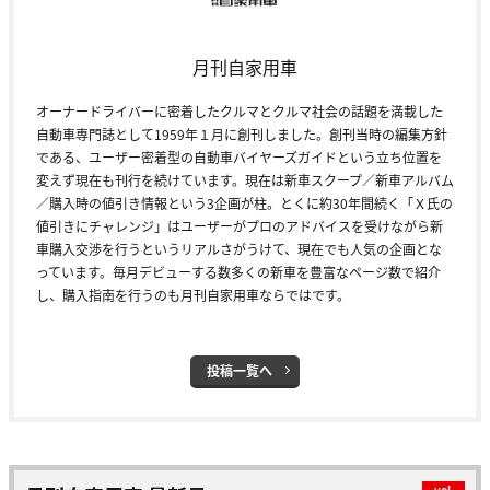
月刊自家用車
オーナードライバーに密着したクルマとクルマ社会の話題を満載した
自動車専門誌として1959年１月に創刊しました。創刊当時の編集方針
である、ユーザー密着型の自動車バイヤーズガイドという立ち位置を
変えず現在も刊行を続けています。現在は新車スクープ／新車アルバム
／購入時の値引き情報という3企画が柱。とくに約30年間続く「Ｘ氏の
値引きにチャレンジ」はユーザーがプロのアドバイスを受けながら新
車購入交渉を行うというリアルさがうけて、現在でも人気の企画とな
っています。毎月デビューする数多くの新車を豊富なページ数で紹介
し、購入指南を行うのも月刊自家用車ならではです。
投稿一覧へ
vol.