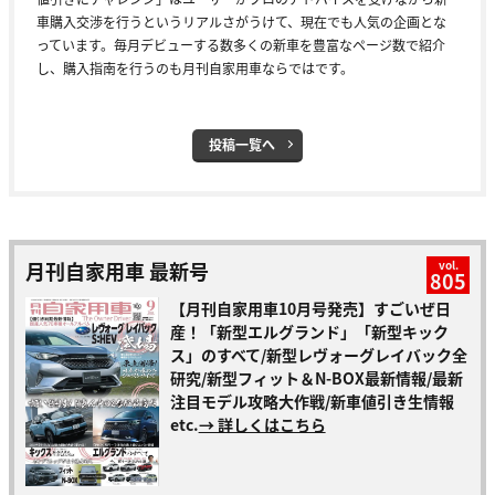
車購入交渉を行うというリアルさがうけて、現在でも人気の企画とな
っています。毎月デビューする数多くの新車を豊富なページ数で紹介
し、購入指南を行うのも月刊自家用車ならではです。
投稿一覧へ
月刊自家用車 最新号
vol.
805
【月刊自家用車10月号発売】すごいぜ日
産！「新型エルグランド」「新型キック
ス」のすべて/新型レヴォーグレイバック全
研究/新型フィット＆N-BOX最新情報/最新
注目モデル攻略大作戦/新車値引き生情報
etc.
→ 詳しくはこちら