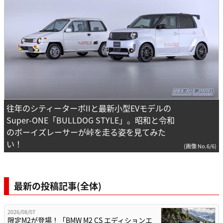
往年のシティーターボIIと最新小型EVモデルの
Super-ONE「BULLDOG STYLE」。昭和と令和
のボーイズレーサーが峠を走る姿を見てみた
い！
(画像 No.6/6)
最新の投稿記事(全体)
2026/08/07
限定M2が登場！「BMW M2 CS エディションエ