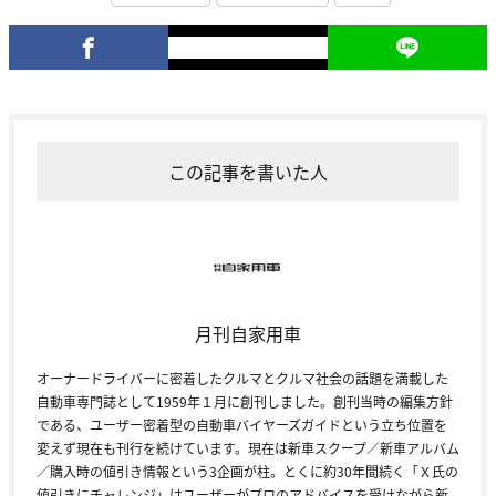
この記事を書いた人
月刊自家用車
オーナードライバーに密着したクルマとクルマ社会の話題を満載した
自動車専門誌として1959年１月に創刊しました。創刊当時の編集方針
である、ユーザー密着型の自動車バイヤーズガイドという立ち位置を
変えず現在も刊行を続けています。現在は新車スクープ／新車アルバム
／購入時の値引き情報という3企画が柱。とくに約30年間続く「Ｘ氏の
値引きにチャレンジ」はユーザーがプロのアドバイスを受けながら新