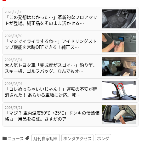
2026/08/06
「この発想はなかった…」革新的なフロアマッ
トが登場。純正品をそのまま活かせる…
2026/07/30
「マジでイライラするわ…」アイドリングスト
ップ機能を常時OFFできる！純正ス…
2026/08/04
大人気トヨタ車「完成度がスゴイ…」釣り竿、
スキー板、ゴルフバッグ、なんでもオ…
2026/08/04
「コレめっちゃいいじゃん！」運転の不安が解
消された！ あらゆる車種に対応。死…
2026/07/21
「マジ？ 車内温度50℃→25℃」ドンキの情熱価
格カー用品を検証。さすがのア…
ニュース
月刊自家用車
ホンダアクセス
ホンダ