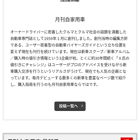
月刊自家用車
オーナードライバーに密着したクルマとクルマ社会の話題を満載した
自動車専門誌として1959年１月に創刊しました。創刊当時の編集方針
である、ユーザー密着型の自動車バイヤーズガイドという立ち位置を
変えず現在も刊行を続けています。現在は新車スクープ／新車アルバム
／購入時の値引き情報という3企画が柱。とくに約30年間続く「Ｘ氏の
値引きにチャレンジ」はユーザーがプロのアドバイスを受けながら新
車購入交渉を行うというリアルさがうけて、現在でも人気の企画とな
っています。毎月デビューする数多くの新車を豊富なページ数で紹介
し、購入指南を行うのも月刊自家用車ならではです。
投稿一覧へ
vol.