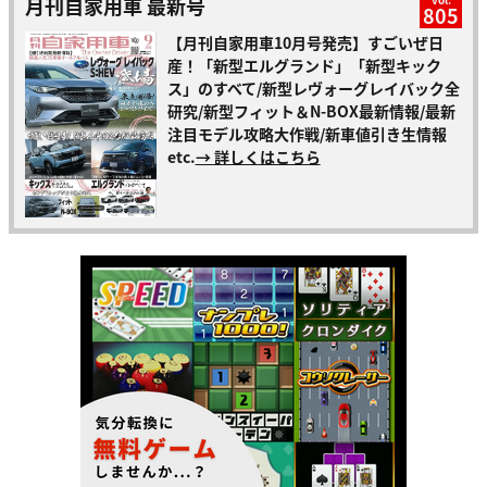
月刊自家用車 最新号
805
【月刊自家用車10月号発売】すごいぜ日
産！「新型エルグランド」「新型キック
ス」のすべて/新型レヴォーグレイバック全
研究/新型フィット＆N-BOX最新情報/最新
注目モデル攻略大作戦/新車値引き生情報
etc.
→ 詳しくはこちら