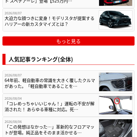
ト スペチアーレ」登場【525万円…
2026/08/07
大迫力な顔つきに変身！モデリスタが提案する
ハリアーの新カスタマイズとは？
もっと見る
人気記事ランキング(全体)
2026/08/07
64年前、軽自動車の常識を大きく覆したクルマ
があった。「軽自動車であることを…
2026/08/04
「コレめっちゃいいじゃん！」運転の不安が解
消された！ あらゆる車種に対応。死…
2026/08/06
「この発想はなかった…」革新的なフロアマッ
トが登場。純正品をそのまま活かせる…