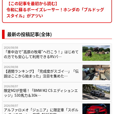
【この記事を最初から読む】
令和に蘇るボーイズレーサー！ホンダの「ブルドッグ
スタイル」がアツい
最新の投稿記事(全体)
2026/08/08
「車中泊で“高原の牧場”へ行こう！」はじめて
の方でも安心して利用できるRVパ…
2026/08/08
【週間ランキング】「完成度がスゴイ…」「伝
説はここから始まった」注目を集めた…
2026/08/07
限定M2が登場！「BMW M2 CS エディションエ
ッジ」530馬力＆30k…
2026/08/07
アルファロメオ「ジュニア」に限定車「スポル