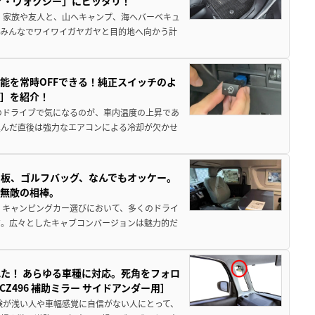
ア・ヴォクシー」にピッタリ！
 家族や友人と、山へキャンプ、海へバーベキュ
でみんなでワイワイガヤガヤと目的地へ向かう計
能を常時OFFできる！純正スイッチのよ
ー］を紹介！
のドライブで気になるのが、車内温度の上昇であ
込んだ直後は強力なエアコンによる冷却が欠かせ
板、ゴルフバッグ、なんでもオッケー。
、無敵の相棒。
 キャンピングカー選びにおいて、多くのドライ
だ。広々としたキャブコンバージョンは魅力的だ
た！ あらゆる車種に対応。死角をフォロ
496 補助ミラー サイドアンダー用］
験が浅い人や車幅感覚に自信がない人にとって、