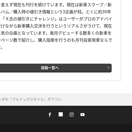
を変えず現在も刊行を続けています。現在は新車スクープ／新
ルバム／購入時の値引き情報という3企画が柱。とくに約30年
く「Ｘ氏の値引きにチャレンジ」はユーザーがプロのアドバイ
受けながら新車購入交渉を行うというリアルさがうけて、現在
人気の企画となっています。毎月デビューする数多くの新車を
なページ数で紹介し、購入指南を行うのも月刊自家用車ならで
す。
投稿一覧へ
ンダの「ブルドッグスタイル」がアツい