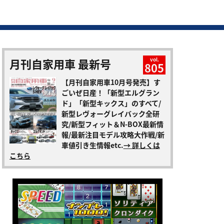
月刊自家用車 最新号
vol.
805
【月刊自家用車10月号発売】す
ごいぜ日産！「新型エルグラン
ド」「新型キックス」のすべて/
新型レヴォーグレイバック全研
究/新型フィット＆N-BOX最新情
報/最新注目モデル攻略大作戦/新
車値引き生情報etc.
→ 詳しくは
こちら