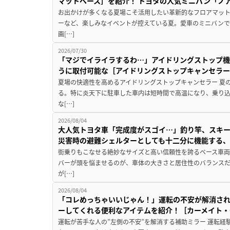
マットベース］を紹介！ トヨタの人気ミニバン「ノ
お出かけが多くなる夏場こそ活用したい革新的なフロアマット
ーなど、楽しみなイベントが控えている夏。愛車のミニバン
画[…]
2026/07/30
「マジでイライラするわ…」アイドリングストップ機
うに取付可能な［アイドリングストップキャンセラ
夏場の快適性を高めるアイドリングストップキャンセラー 夏
る。特に炎天下に駐車した車内は短時間で高温になり、乗り
な[…]
2026/08/04
大人気トヨタ車「完成度がスゴイ…」釣り竿、スキー
災害時の避難シェルターとしても十二分に機能する
街乗りもこなせる絶妙なサイズと高い信頼性を誇るベース車両
バーが頭を悩ませるのが、車体の大きさと居住性のバランス
が[…]
2026/08/04
「コレめっちゃいいじゃん！」運転の不安が解消され
ーしてくれる便利なアイテムを紹介！［カーメイト・CZ
運転が苦手な人の”左側の不安”を解消する補助ミラー 運転経