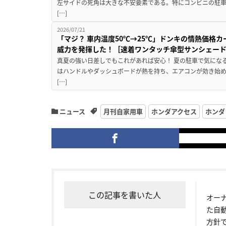
左サイドの死角は大きな不安要素である。特にコンビニの駐
[…]
2026/07/21
「マジ？ 車内温度50℃→25℃」ドンキの情熱価格
威力を発揮した！［速着ワンタッチ傘型サンシェー
真夏の強い日差しでもこれがあれば安心！ 夏の駐車で気にな
はハンドルやダッシュボードが熱を持ち、エアコンが効き始め
[…]
ニュース
月刊自家用車
ホンダアクセス
ホンダ
この記事を書いた人
オー
た自
方針