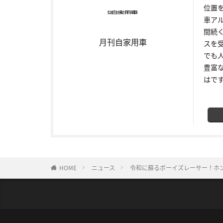
位置
車ア
間続
月刊自家用車
スを
でも
豊富
はで
HOME
ニュース
令和に蘇るボーイズレーサー！ホ