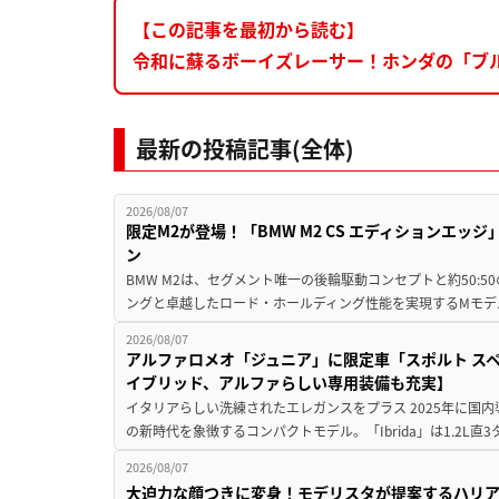
【この記事を最初から読む】
令和に蘇るボーイズレーサー！ホンダの「ブ
最新の投稿記事(全体)
2026/08/07
限定M2が登場！「BMW M2 CS エディションエッジ
ン
BMW M2は、セグメント唯一の後輪駆動コンセプトと約50:
ングと卓越したロード・ホールディング性能を実現するMモデル。BMW 
2026/08/07
アルファロメオ「ジュニア」に限定車「スポルト スペ
イブリッド、アルファらしい専用装備も充実】
イタリアらしい洗練されたエレガンスをプラス 2025年に国内
の新時代を象徴するコンパクトモデル。「Ibrida」は1.2L直3
2026/08/07
大迫力な顔つきに変身！モデリスタが提案するハリ