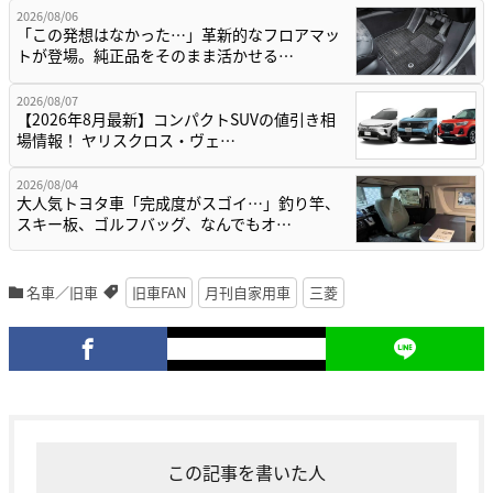
2026/08/06
「この発想はなかった…」革新的なフロアマッ
トが登場。純正品をそのまま活かせる…
2026/08/07
【2026年8月最新】コンパクトSUVの値引き相
場情報！ ヤリスクロス・ヴェ…
2026/08/04
大人気トヨタ車「完成度がスゴイ…」釣り竿、
スキー板、ゴルフバッグ、なんでもオ…
名車／旧車
旧車FAN
月刊自家用車
三菱
この記事を書いた人