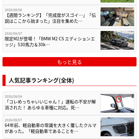
2026/08/08
【週間ランキング】「完成度がスゴイ…」「伝
説はここから始まった」注目を集めた…
2026/08/07
限定M2が登場！「BMW M2 CS エディションエ
ッジ」530馬力＆30k…
もっと見る
人気記事ランキング(全体)
2026/08/04
「コレめっちゃいいじゃん！」運転の不安が解
消された！ あらゆる車種に対応。死…
2026/08/07
64年前、軽自動車の常識を大きく覆したクルマ
があった。「軽自動車であることを…