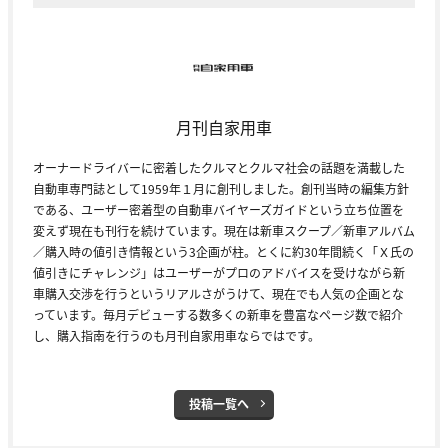
月刊自家用車
オーナードライバーに密着したクルマとクルマ社会の話題を満載した
自動車専門誌として1959年１月に創刊しました。創刊当時の編集方針
である、ユーザー密着型の自動車バイヤーズガイドという立ち位置を
変えず現在も刊行を続けています。現在は新車スクープ／新車アルバム
／購入時の値引き情報という3企画が柱。とくに約30年間続く「Ｘ氏の
値引きにチャレンジ」はユーザーがプロのアドバイスを受けながら新
車購入交渉を行うというリアルさがうけて、現在でも人気の企画とな
っています。毎月デビューする数多くの新車を豊富なページ数で紹介
し、購入指南を行うのも月刊自家用車ならではです。
投稿一覧へ