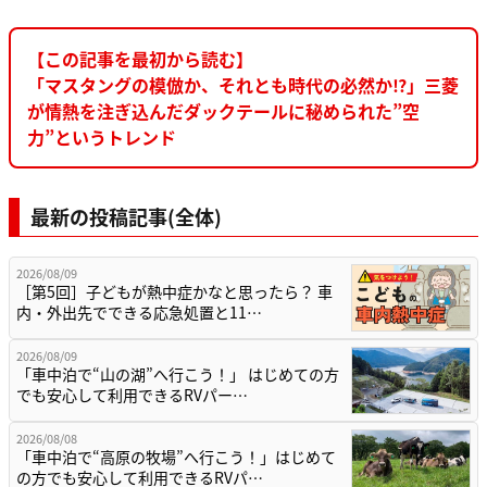
【この記事を最初から読む】
「マスタングの模倣か、それとも時代の必然か⁉︎」三菱
が情熱を注ぎ込んだダックテールに秘められた”空
力”というトレンド
最新の投稿記事(全体)
2026/08/09
［第5回］子どもが熱中症かなと思ったら？ 車
内・外出先でできる応急処置と11…
2026/08/09
「車中泊で“山の湖”へ行こう！」 はじめての方
でも安心して利用できるRVパー…
2026/08/08
「車中泊で“高原の牧場”へ行こう！」はじめて
の方でも安心して利用できるRVパ…