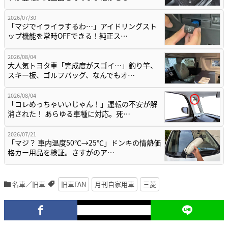
2026/07/30
「マジでイライラするわ…」アイドリングスト
ップ機能を常時OFFできる！純正ス…
2026/08/04
大人気トヨタ車「完成度がスゴイ…」釣り竿、
スキー板、ゴルフバッグ、なんでもオ…
2026/08/04
「コレめっちゃいいじゃん！」運転の不安が解
消された！ あらゆる車種に対応。死…
2026/07/21
「マジ？ 車内温度50℃→25℃」ドンキの情熱価
格カー用品を検証。さすがのア…
名車／旧車
旧車FAN
月刊自家用車
三菱