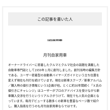
この記事を書いた人
月刊自家用車
オーナードライバーに密着したクルマとクルマ社会の話題を満載した
自動車専門誌として1959年１月に創刊しました。創刊当時の編集方針
である、ユーザー密着型の自動車バイヤーズガイドという立ち位置を
変えず現在も刊行を続けています。現在は新車スクープ／新車アルバム
／購入時の値引き情報という3企画が柱。とくに約30年間続く「Ｘ氏の
値引きにチャレンジ」はユーザーがプロのアドバイスを受けながら新
車購入交渉を行うというリアルさがうけて、現在でも人気の企画とな
っています。毎月デビューする数多くの新車を豊富なページ数で紹介
し、購入指南を行うのも月刊自家用車ならではです。