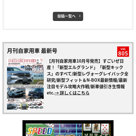
投稿一覧へ
月刊自家用車 最新号
vol.
805
【月刊自家用車10月号発売】すごいぜ日
産！「新型エルグランド」「新型キック
ス」のすべて/新型レヴォーグレイバック全
研究/新型フィット＆N-BOX最新情報/最新
注目モデル攻略大作戦/新車値引き生情報
etc.
→ 詳しくはこちら