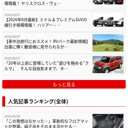
場情報！ ヤリスクロス・ヴェ…
2026/08/07
【2026年8月最新】ミドル＆プレミアムSUVの
値引き相場情報！ ハリアー・…
2026/08/07
【車中泊旅行におススメ！ RVパーク最新情報】
白亜に輝く観音様に見守られなが…
2026/08/07
「20年以上前に登場していた“遊びを極める”ク
ルマ」 そんな自由気ままで、タ…
もっと見る
人気記事ランキング(全体)
2026/08/06
「この発想はなかった…」革新的なフロアマッ
トが登場。純正品をそのまま活かせる…