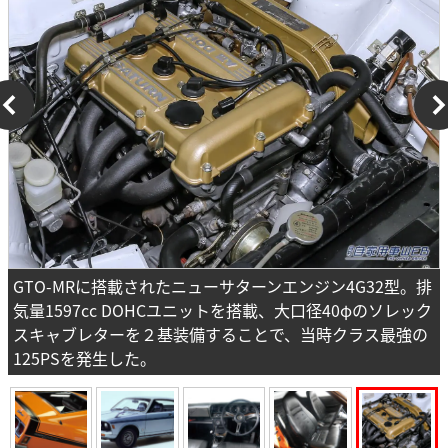
GTO-MRに搭載されたニューサターンエンジン4G32型。排
気量1597cc DOHCユニットを搭載、大口径40φのソレック
スキャブレターを２基装備することで、当時クラス最強の
125PSを発生した。