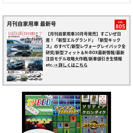
月刊自家用車 最新号
vol.
805
【月刊自家用車10月号発売】すごいぜ日
産！「新型エルグランド」「新型キック
ス」のすべて/新型レヴォーグレイバック全
研究/新型フィット＆N-BOX最新情報/最新
注目モデル攻略大作戦/新車値引き生情報
etc.
→ 詳しくはこちら