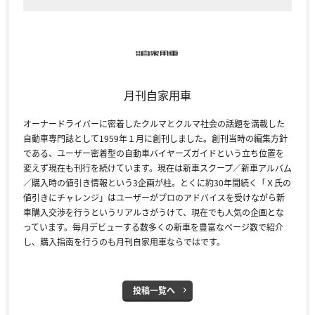
月刊自家用車
オーナードライバーに密着したクルマとクルマ社会の話題を満載した
自動車専門誌として1959年１月に創刊しました。創刊当時の編集方針
である、ユーザー密着型の自動車バイヤーズガイドという立ち位置を
変えず現在も刊行を続けています。現在は新車スクープ／新車アルバム
／購入時の値引き情報という3企画が柱。とくに約30年間続く「Ｘ氏の
値引きにチャレンジ」はユーザーがプロのアドバイスを受けながら新
車購入交渉を行うというリアルさがうけて、現在でも人気の企画とな
っています。毎月デビューする数多くの新車を豊富なページ数で紹介
し、購入指南を行うのも月刊自家用車ならではです。
投稿一覧へ