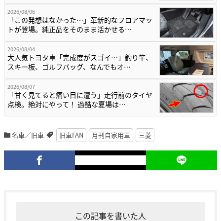
2026/08/06
「この発想はなかった…」革新的なフロアマッ
トが登場。純正品をそのまま活かせる…
2026/08/04
大人気トヨタ車「完成度がスゴイ…」釣り竿、
スキー板、ゴルフバッグ、なんでもオ…
2026/08/07
「甘く見てると痛い目に遭う」走行前のタイヤ
点検。絶対にやって！ 過酷な夏場は…
名車／旧車
旧車FAN
月刊自家用車
三菱
この記事を書いた人