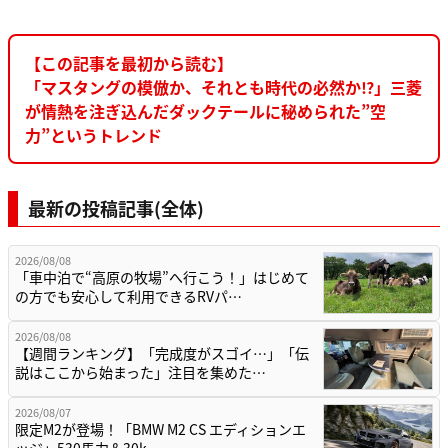
【この記事を最初から読む】
「マスタングの模倣か、それとも時代の必然か⁉︎」三菱
が情熱を注ぎ込んだダックテールに秘められた”空
力”というトレンド
最新の投稿記事(全体)
2026/08/08
「車中泊で“高原の牧場”へ行こう！」はじめて
の方でも安心して利用できるRVパ…
2026/08/08
【週間ランキング】「完成度がスゴイ…」「伝
説はここから始まった」注目を集めた…
2026/08/07
限定M2が登場！「BMW M2 CS エディションエ
ッジ」530馬力＆30k…