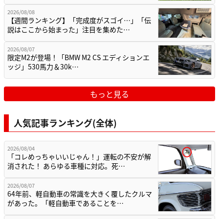
2026/08/08
【週間ランキング】「完成度がスゴイ…」「伝
説はここから始まった」注目を集めた…
2026/08/07
限定M2が登場！「BMW M2 CS エディションエ
ッジ」530馬力＆30k…
もっと見る
人気記事ランキング(全体)
2026/08/04
「コレめっちゃいいじゃん！」運転の不安が解
消された！ あらゆる車種に対応。死…
2026/08/07
64年前、軽自動車の常識を大きく覆したクルマ
があった。「軽自動車であることを…