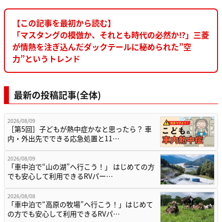
【この記事を最初から読む】
「マスタングの模倣か、それとも時代の必然か⁉︎」三菱
が情熱を注ぎ込んだダックテールに秘められた”空
力”というトレンド
最新の投稿記事(全体)
2026/08/09
［第5回］子どもが熱中症かなと思ったら？ 車
内・外出先でできる応急処置と11…
2026/08/09
「車中泊で“山の湖”へ行こう！」 はじめての方
でも安心して利用できるRVパー…
2026/08/08
「車中泊で“高原の牧場”へ行こう！」はじめて
の方でも安心して利用できるRVパ…