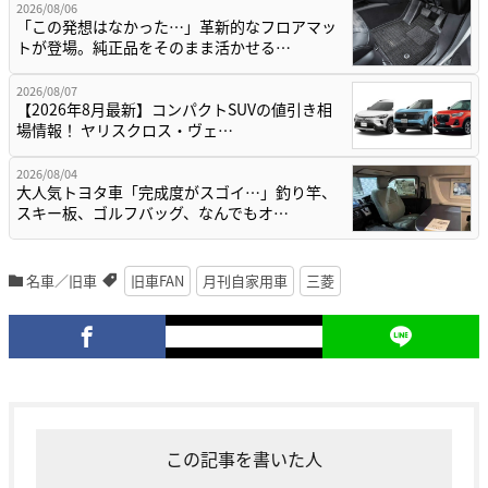
2026/08/06
「この発想はなかった…」革新的なフロアマッ
トが登場。純正品をそのまま活かせる…
2026/08/07
【2026年8月最新】コンパクトSUVの値引き相
場情報！ ヤリスクロス・ヴェ…
2026/08/04
大人気トヨタ車「完成度がスゴイ…」釣り竿、
スキー板、ゴルフバッグ、なんでもオ…
名車／旧車
旧車FAN
月刊自家用車
三菱
この記事を書いた人