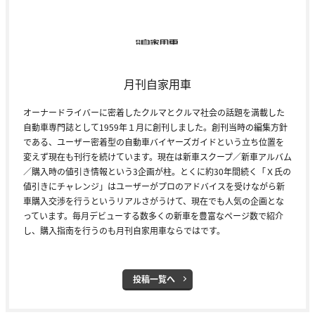
月刊自家用車
オーナードライバーに密着したクルマとクルマ社会の話題を満載した
自動車専門誌として1959年１月に創刊しました。創刊当時の編集方針
である、ユーザー密着型の自動車バイヤーズガイドという立ち位置を
変えず現在も刊行を続けています。現在は新車スクープ／新車アルバム
／購入時の値引き情報という3企画が柱。とくに約30年間続く「Ｘ氏の
値引きにチャレンジ」はユーザーがプロのアドバイスを受けながら新
車購入交渉を行うというリアルさがうけて、現在でも人気の企画とな
っています。毎月デビューする数多くの新車を豊富なページ数で紹介
し、購入指南を行うのも月刊自家用車ならではです。
投稿一覧へ