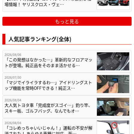
場情報！ ヤリスクロス・ヴェ…
もっと見る
人気記事ランキング(全体)
2026/08/06
「この発想はなかった…」革新的なフロアマッ
トが登場。純正品をそのまま活かせる…
2026/07/30
「マジでイライラするわ…」アイドリングスト
ップ機能を常時OFFできる！純正ス…
2026/08/04
大人気トヨタ車「完成度がスゴイ…」釣り竿、
スキー板、ゴルフバッグ、なんでもオ…
2026/08/04
「コレめっちゃいいじゃん！」運転の不安が解
消された！ あらゆる車種に対応。死…