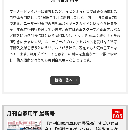
オーナードライバーに密着したクルマとクルマ社会の話題を満載した
自動車専門誌として1959年１月に創刊しました。創刊当時の編集方針
である、ユーザー密着型の自動車バイヤーズガイドという立ち位置を
変えず現在も刊行を続けています。現在は新車スクープ／新車アルバム
／購入時の値引き情報という3企画が柱。とくに約30年間続く「Ｘ氏の
値引きにチャレンジ」はユーザーがプロのアドバイスを受けながら新
車購入交渉を行うというリアルさがうけて、現在でも人気の企画とな
っています。毎月デビューする数多くの新車を豊富なページ数で紹介
し、購入指南を行うのも月刊自家用車ならではです。
投稿一覧へ
月刊自家用車 最新号
vol.
805
【月刊自家用車10月号発売】すごいぜ日
産！「新型エルグランド」「新型キック