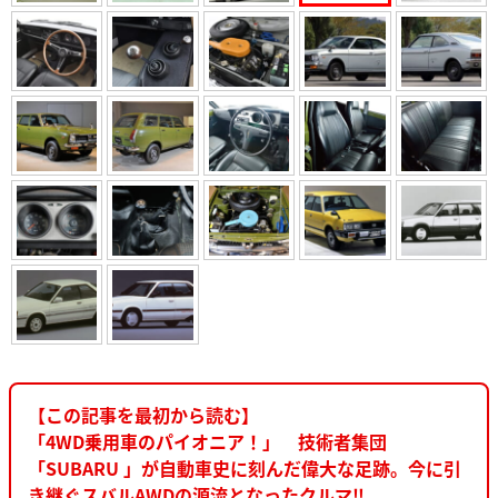
【この記事を最初から読む】
「4WD乗用車のパイオニア！」 技術者集団
「SUBARU 」が自動車史に刻んだ偉大な足跡。今に引
き継ぐスバルAWDの源流となったクルマ‼︎