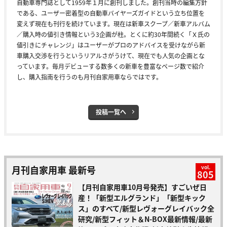
自動車専門誌として1959年１月に創刊しました。創刊当時の編集方針
である、ユーザー密着型の自動車バイヤーズガイドという立ち位置を
変えず現在も刊行を続けています。現在は新車スクープ／新車アルバム
／購入時の値引き情報という3企画が柱。とくに約30年間続く「Ｘ氏の
値引きにチャレンジ」はユーザーがプロのアドバイスを受けながら新
車購入交渉を行うというリアルさがうけて、現在でも人気の企画とな
っています。毎月デビューする数多くの新車を豊富なページ数で紹介
し、購入指南を行うのも月刊自家用車ならではです。
投稿一覧へ
月刊自家用車 最新号
vol.
805
【月刊自家用車10月号発売】すごいぜ日
産！「新型エルグランド」「新型キック
ス」のすべて/新型レヴォーグレイバック全
研究/新型フィット＆N-BOX最新情報/最新