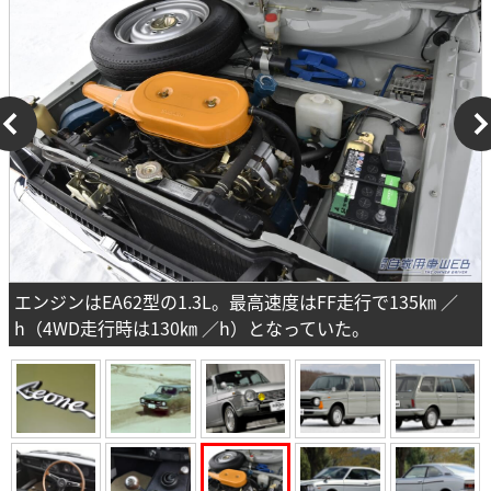
エンジンはEA62型の1.3L。最高速度はFF走行で135㎞ ／
h（4WD走行時は130㎞ ／h）となっていた。