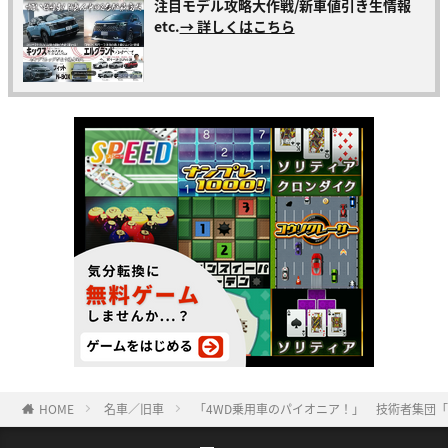
注目モデル攻略大作戦/新車値引き生情報
etc.
→ 詳しくはこちら
HOME
名車／旧車
「4WD乗用車のパイオニア！」 技術者集団「S