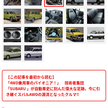
【この記事を最初から読む】
「4WD乗用車のパイオニア！」 技術者集団
「SUBARU 」が自動車史に刻んだ偉大な足跡。今に引
き継ぐスバルAWDの源流となったクルマ‼︎