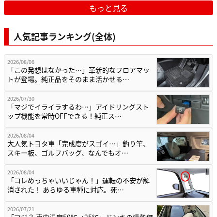
もっと見る
人気記事ランキング(全体)
2026/08/06
「この発想はなかった…」革新的なフロアマッ
トが登場。純正品をそのまま活かせる…
2026/07/30
「マジでイライラするわ…」アイドリングスト
ップ機能を常時OFFできる！純正ス…
2026/08/04
大人気トヨタ車「完成度がスゴイ…」釣り竿、
スキー板、ゴルフバッグ、なんでもオ…
2026/08/04
「コレめっちゃいいじゃん！」運転の不安が解
消された！ あらゆる車種に対応。死…
2026/07/21