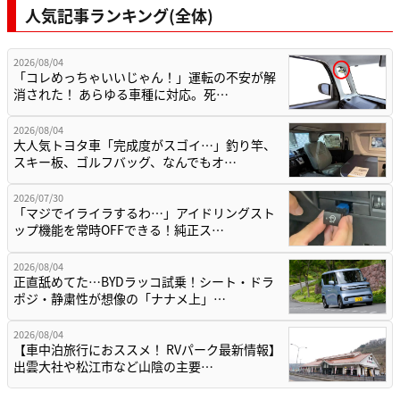
人気記事ランキング(全体)
2026/08/04
「コレめっちゃいいじゃん！」運転の不安が解
消された！ あらゆる車種に対応。死…
2026/08/04
大人気トヨタ車「完成度がスゴイ…」釣り竿、
スキー板、ゴルフバッグ、なんでもオ…
2026/07/30
「マジでイライラするわ…」アイドリングスト
ップ機能を常時OFFできる！純正ス…
2026/08/04
正直舐めてた…BYDラッコ試乗！シート・ドラ
ポジ・静粛性が想像の「ナナメ上」…
2026/08/04
【車中泊旅行におススメ！ RVパーク最新情報】
出雲大社や松江市など山陰の主要…