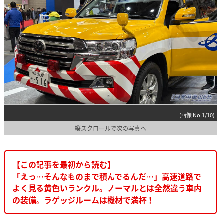
(画像 No.1/10)
縦スクロールで次の写真へ
【この記事を最初から読む】
「えっ…そんなものまで積んでるんだ…」高速道路で
よく見る黄色いランクル。ノーマルとは全然違う車内
の装備。ラゲッジルームは機材で満杯！