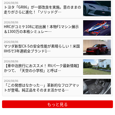
2026/08/06
トヨタ「GR86」が一部改良を実施。意のままの
走りがさらに進化！「ソリッドグ…
2026/08/06
HRCがコミケ108に初出展！本物F1マシン展示
＆1300万の本格シミュレー…
2026/08/06
マツダ新型CX-5の安全性能が素晴らしい！米国
IIHSで3年連続全ブランド1…
2026/08/06
【車中泊旅行におススメ！ RVパーク最新情報】
かつて、「天空の小学校」と呼ば…
2026/08/06
「この発想はなかった…」革新的なフロアマッ
トが登場。純正品をそのまま活かせる…
もっと見る