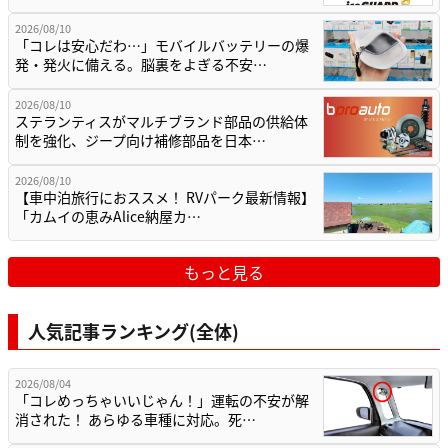
2026/08/10
「コレは安心だわ…」モバイルバッテリーの爆
発・発火に備える。脳裏をよぎる不安…
2026/08/10
ステランティスがマルチブランド部品の供給体
制を強化、ジープ向け補修部品を日本…
2026/08/10
【車中泊旅行におススメ！ RVパーク最新情報】
「カムイの恵みAlice納屋カ…
もっと見る
人気記事ランキング(全体)
2026/08/04
「コレめっちゃいいじゃん！」運転の不安が解
消された！ あらゆる車種に対応。死…