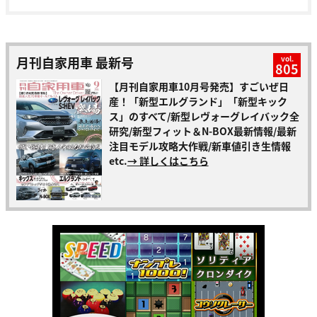
月刊自家用車 最新号
vol.
805
【月刊自家用車10月号発売】すごいぜ日
産！「新型エルグランド」「新型キック
ス」のすべて/新型レヴォーグレイバック全
研究/新型フィット＆N-BOX最新情報/最新
注目モデル攻略大作戦/新車値引き生情報
etc.
→ 詳しくはこちら