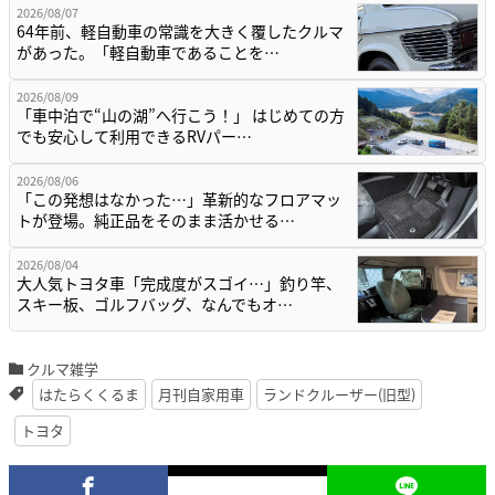
2026/08/07
64年前、軽自動車の常識を大きく覆したクルマ
があった。「軽自動車であることを…
2026/08/09
「車中泊で“山の湖”へ行こう！」 はじめての方
でも安心して利用できるRVパー…
2026/08/06
「この発想はなかった…」革新的なフロアマッ
トが登場。純正品をそのまま活かせる…
2026/08/04
大人気トヨタ車「完成度がスゴイ…」釣り竿、
スキー板、ゴルフバッグ、なんでもオ…
クルマ雑学
はたらくくるま
月刊自家用車
ランドクルーザー(旧型)
トヨタ