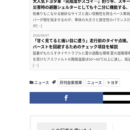
大人気トヨタ車「完成度がスゴイ…」釣り竿、スキー
災害時の避難シェルターとしても十二分に機能する
街乗りもこなせる絶妙なサイズと高い信頼性を誇るベース車両
バーが頭を悩ませるのが、車体の大きさと居住性のバランス
が[…]
2026/08/07
「甘く見てると痛い目に遭う」走行前のタイヤ点検。
バーストを回避するためのチェック項目を解説
猛暑がもたらすタイヤトラブルと夏の過酷な環境 夏の道路環
を受けたアスファルトの路面温度は50〜60℃以上に達し、
[…]
ニュース
月刊自家用車
ニュース
トヨタ