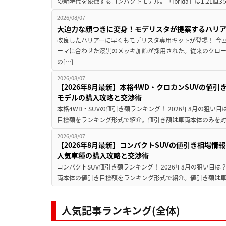
の新時代を象徴するコンパクトモデル。「Ibrida」は1.2L直3
2026/08/07
大迫力な顔つきに変身！モデリスタが提案するハリ
改良したハリアーに早くもモデリスタ専用キットが登場！ 今
ーマに合わせた漆黒のメッキ加飾が採用された。従来のクロ
の[…]
2026/08/07
【2026年8月最新】本格4WD・クロカンSUVの値
モデルの購入攻略と交渉術
本格4WD・SUVの値引き額ランキング！ 2026年8月の狙い目
目標額をランキング形式で紹介。値引き額は車両本体のみを対
2026/08/07
【2026年8月最新】コンパクトSUVの値引き相場情報
人気車種の購入攻略と交渉術
コンパクトSUV値引き額ランキング！ 2026年8月の狙い目は？
両本体の値引き目標額をランキング形式で紹介。値引き額は車
人気記事ランキング(全体)