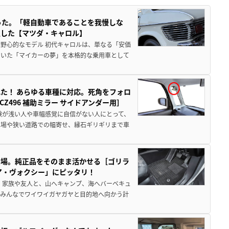
った。「軽自動車であることを我慢しな
生した【マツダ・キャロル】
野心的なモデル 初代キャロルは、単なる「安価
ていた「マイカーの夢」を本格的な乗用車として
た！ あらゆる車種に対応。死角をフォロ
496 補助ミラー サイドアンダー用］
験が浅い人や車幅感覚に自信がない人にとって、
車場や狭い道路での幅寄せ、縁石ギリギリまで車
登場。純正品をそのまま活かせる［ゴリラ
ア・ヴォクシー」にピッタリ！
 家族や友人と、山へキャンプ、海へバーベキュ
でみんなでワイワイガヤガヤと目的地へ向かう計