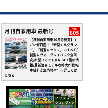
月刊自家用車 最新号
vol.
805
【月刊自家用車10月号発売】す
ごいぜ日産！「新型エルグラン
ド」「新型キックス」のすべて/
新型レヴォーグレイバック全研
究/新型フィット＆N-BOX最新情
報/最新注目モデル攻略大作戦/新
車値引き生情報etc.
→ 詳しくは
こちら