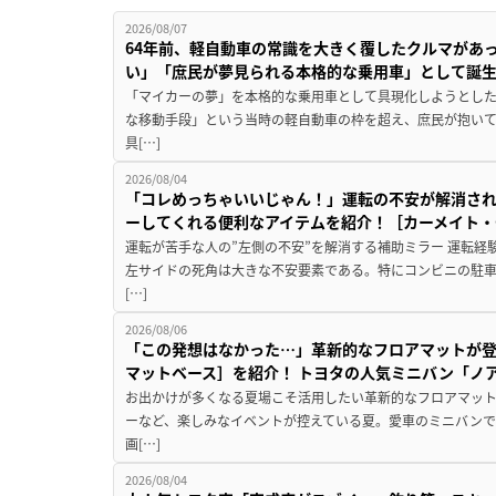
2026/08/07
64年前、軽自動車の常識を大きく覆したクルマがあ
い」「庶民が夢見られる本格的な乗用車」として誕
「マイカーの夢」を本格的な乗用車として具現化しようとした
な移動手段」という当時の軽自動車の枠を超え、庶民が抱い
具[…]
2026/08/04
「コレめっちゃいいじゃん！」運転の不安が解消され
ーしてくれる便利なアイテムを紹介！［カーメイト・CZ
運転が苦手な人の”左側の不安”を解消する補助ミラー 運転経
左サイドの死角は大きな不安要素である。特にコンビニの駐
[…]
2026/08/06
「この発想はなかった…」革新的なフロアマットが
マットベース］を紹介！ トヨタの人気ミニバン「ノ
お出かけが多くなる夏場こそ活用したい革新的なフロアマット
ーなど、楽しみなイベントが控えている夏。愛車のミニバン
画[…]
2026/08/04