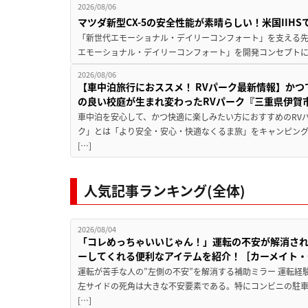
2026/08/06
マツダ新型CX-5の安全性能が素晴らしい！米国IIH
「新世代エモーショナル・デイリーコンフォート」を支える先進安
エモーショナル・デイリーコンフォート」を開発コンセプトに
2026/08/06
【車中泊旅行におススメ！ RVパーク最新情報】か
の良い校庭が生まれ変わったRVパーク『三重県伊賀市
車中泊を安心して、かつ快適に楽しみたい方におすすめのRVパ
ク」とは「より安全・安心・快適なくるま旅」をキャンピン
[…]
人気記事ランキング(全体)
2026/08/04
「コレめっちゃいいじゃん！」運転の不安が解消され
ーしてくれる便利なアイテムを紹介！［カーメイト・CZ
運転が苦手な人の”左側の不安”を解消する補助ミラー 運転経
左サイドの死角は大きな不安要素である。特にコンビニの駐
[…]