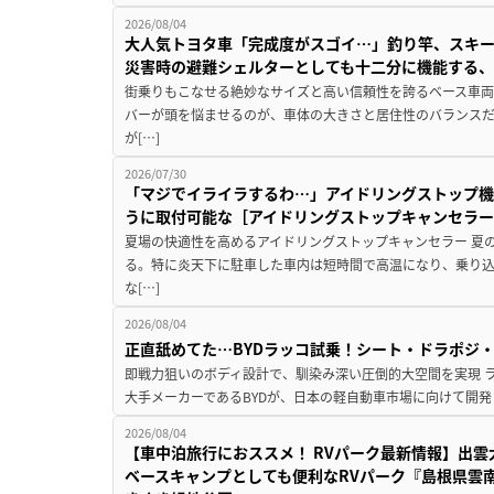
2026/08/04
大人気トヨタ車「完成度がスゴイ…」釣り竿、スキー
災害時の避難シェルターとしても十二分に機能する
街乗りもこなせる絶妙なサイズと高い信頼性を誇るベース車両
バーが頭を悩ませるのが、車体の大きさと居住性のバランス
が[…]
2026/07/30
「マジでイライラするわ…」アイドリングストップ機
うに取付可能な［アイドリングストップキャンセラ
夏場の快適性を高めるアイドリングストップキャンセラー 夏
る。特に炎天下に駐車した車内は短時間で高温になり、乗り
な[…]
2026/08/04
正直舐めてた…BYDラッコ試乗！シート・ドラポジ
即戦力狙いのボディ設計で、馴染み深い圧倒的大空間を実現 ラ
大手メーカーであるBYDが、日本の軽自動車市場に向けて開発し
2026/08/04
【車中泊旅行におススメ！ RVパーク最新情報】出
ベースキャンプとしても便利なRVパーク『島根県雲南