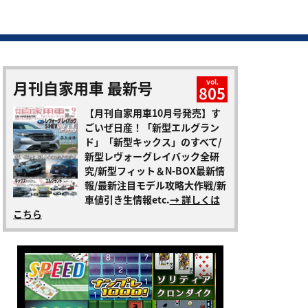
月刊自家用車 最新号
vol.
805
【月刊自家用車10月号発売】す
ごいぜ日産！「新型エルグラン
ド」「新型キックス」のすべて/
新型レヴォーグレイバック全研
究/新型フィット＆N-BOX最新情
報/最新注目モデル攻略大作戦/新
車値引き生情報etc.
→ 詳しくは
こちら