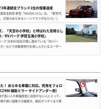
Sで3年連続全ブランド1位の偉業達成
全技術 新型「MAZDA CX-5」は、「新世代
、日常のあらゆるシーンでマツダならで[…]
つて、「天空の小学校」と呼ばれた見晴らし
／RVパーク 伊賀玉滝小学校』
ーク 日本RV協会が推し進めている「RVパー
グカーなどで自動車旅行を楽しんでいるユーザー
た！ あらゆる車種に対応。死角をフォロ
496 補助ミラー サイドアンダー用］
験が浅い人や車幅感覚に自信がない人にとって、
車場や狭い道路での幅寄せ、縁石ギリギリまで車