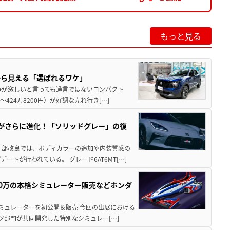
もっと見る
から見える「選ばれるワケ」
争が激しいと言っても過言ではないコンパクト
424万8200円）が好調な売れ行き[…]
りがさらに進化！「ソリッドグレー」の復
一部改良では、ボディカラーの追加や内装質感の
トが行われている。 グレード6AT6MT[…]
300万の本格シミュレーター販売などホンダ
シミュレーターを初公開＆販売 今回の出展における
ツ部門が共同開発した特別なシミュレー[…]