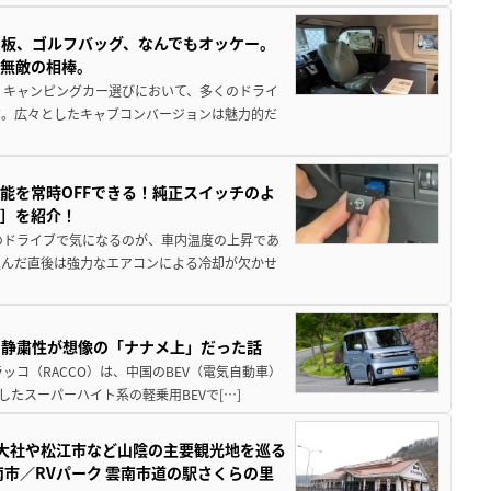
板、ゴルフバッグ、なんでもオッケー。
、無敵の相棒。
 キャンピングカー選びにおいて、多くのドライ
だ。広々としたキャブコンバージョンは魅力的だ
能を常時OFFできる！純正スイッチのよ
ー］を紹介！
のドライブで気になるのが、車内温度の上昇であ
込んだ直後は強力なエアコンによる冷却が欠かせ
・静粛性が想像の「ナナメ上」だった話
ッコ（RACCO）は、中国のBEV（電気自動車）
たスーパーハイト系の軽乗用BEVで[…]
雲大社や松江市など山陰の主要観光地を巡る
市／RVパーク 雲南市道の駅さくらの里