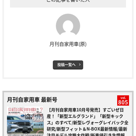
月刊自家用車(原)
投稿一覧へ
月刊自家用車 最新号
vol.
805
【月刊自家用車10月号発売】すごいぜ日
産！「新型エルグランド」「新型キック
ス」のすべて/新型レヴォーグレイバック全
研究/新型フィット＆N-BOX最新情報/最新
注目モデル攻略大作戦/新車値引き生情報