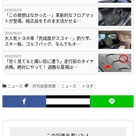
2026/08/06
「この発想はなかった…」革新的なフロアマッ
トが登場。純正品をそのまま活かせる…
2026/08/04
大人気トヨタ車「完成度がスゴイ…」釣り竿、
スキー板、ゴルフバッグ、なんでもオ…
2026/08/07
「甘く見てると痛い目に遭う」走行前のタイヤ
点検。絶対にやって！ 過酷な夏場は…
ニュース
月刊自家用車
ニュース
トヨタ
この記事を書いた人