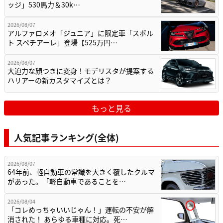
ッジ」530馬力＆30k…
2026/08/07
アルファロメオ「ジュニア」に限定車「スポル
ト スペチアーレ」登場【525万円…
2026/08/07
大迫力な顔つきに変身！モデリスタが提案する
ハリアーの新カスタマイズとは？
もっと見る
人気記事ランキング(全体)
2026/08/07
64年前、軽自動車の常識を大きく覆したクルマ
があった。「軽自動車であることを…
2026/08/04
「コレめっちゃいいじゃん！」運転の不安が解
消された！ あらゆる車種に対応。死…