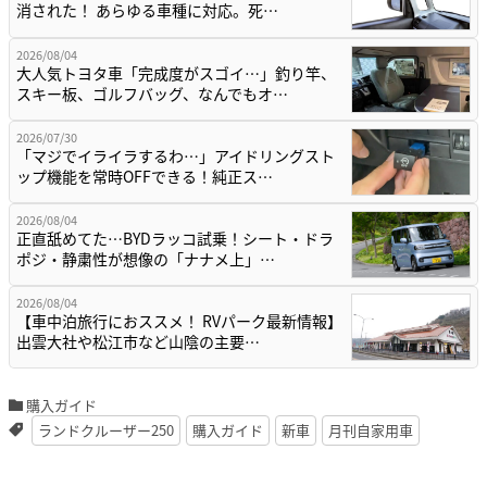
消された！ あらゆる車種に対応。死…
2026/08/04
大人気トヨタ車「完成度がスゴイ…」釣り竿、
スキー板、ゴルフバッグ、なんでもオ…
2026/07/30
「マジでイライラするわ…」アイドリングスト
ップ機能を常時OFFできる！純正ス…
2026/08/04
正直舐めてた…BYDラッコ試乗！シート・ドラ
ポジ・静粛性が想像の「ナナメ上」…
2026/08/04
【車中泊旅行におススメ！ RVパーク最新情報】
出雲大社や松江市など山陰の主要…
購入ガイド
ランドクルーザー250
購入ガイド
新車
月刊自家用車