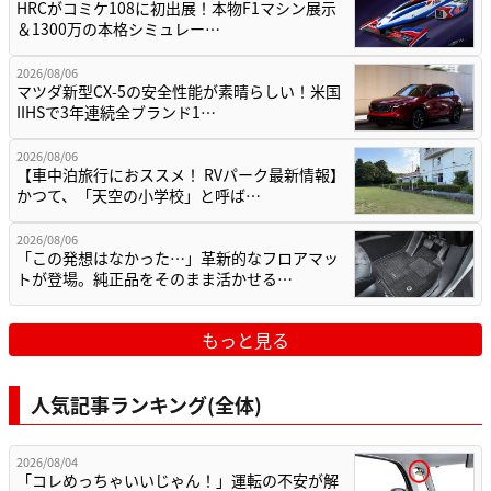
HRCがコミケ108に初出展！本物F1マシン展示
＆1300万の本格シミュレー…
2026/08/06
マツダ新型CX-5の安全性能が素晴らしい！米国
IIHSで3年連続全ブランド1…
2026/08/06
【車中泊旅行におススメ！ RVパーク最新情報】
かつて、「天空の小学校」と呼ば…
2026/08/06
「この発想はなかった…」革新的なフロアマッ
トが登場。純正品をそのまま活かせる…
もっと見る
人気記事ランキング(全体)
2026/08/04
「コレめっちゃいいじゃん！」運転の不安が解