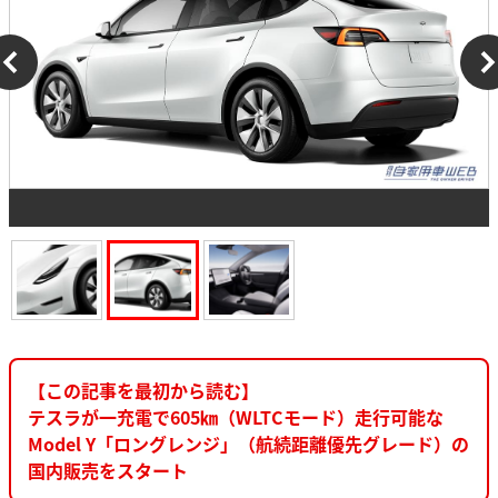
【この記事を最初から読む】
テスラが一充電で605㎞（WLTCモード）走行可能な
Model Y「ロングレンジ」（航続距離優先グレード）の
国内販売をスタート