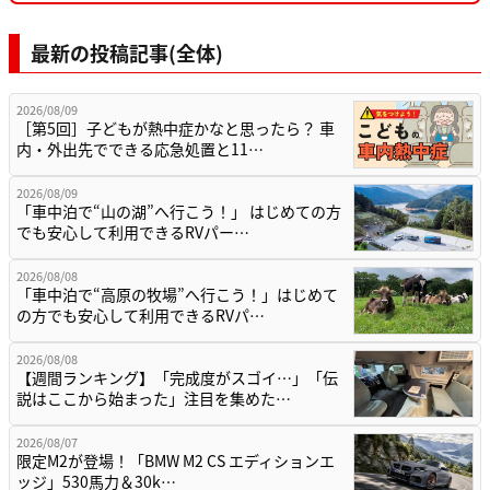
最新の投稿記事(全体)
2026/08/09
［第5回］子どもが熱中症かなと思ったら？ 車
内・外出先でできる応急処置と11…
2026/08/09
「車中泊で“山の湖”へ行こう！」 はじめての方
でも安心して利用できるRVパー…
2026/08/08
「車中泊で“高原の牧場”へ行こう！」はじめて
の方でも安心して利用できるRVパ…
2026/08/08
【週間ランキング】「完成度がスゴイ…」「伝
説はここから始まった」注目を集めた…
2026/08/07
限定M2が登場！「BMW M2 CS エディションエ
ッジ」530馬力＆30k…