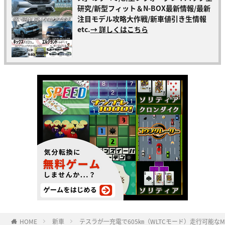
研究/新型フィット＆N-BOX最新情報/最新
注目モデル攻略大作戦/新車値引き生情報
etc.
→ 詳しくはこちら
HOME
新車
テスラが一充電で605㎞（WLTCモード）走行可能な