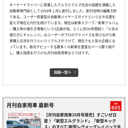
オーナードライバーに密着したクルマとクルマ社会の話題を満載した
自動車専門誌として1959年１月に創刊しました。創刊当時の編集方針
である、ユーザー密着型の自動車バイヤーズガイドという立ち位置を
変えず現在も刊行を続けています。現在は新車スクープ／新車アルバム
／購入時の値引き情報という3企画が柱。とくに約30年間続く「Ｘ氏の
値引きにチャレンジ」はユーザーがプロのアドバイスを受けながら新
車購入交渉を行うというリアルさがうけて、現在でも人気の企画とな
っています。毎月デビューする数多くの新車を豊富なページ数で紹介
し、購入指南を行うのも月刊自家用車ならではです。
投稿一覧へ
月刊自家用車 最新号
vol.
805
【月刊自家用車10月号発売】すごいぜ日
産！「新型エルグランド」「新型キック
ス」のすべて/新型レヴォーグレイバック全