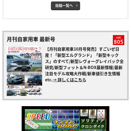
投稿一覧へ
月刊自家用車 最新号
vol.
805
【月刊自家用車10月号発売】すごいぜ日
産！「新型エルグランド」「新型キック
ス」のすべて/新型レヴォーグレイバック全
研究/新型フィット＆N-BOX最新情報/最新
注目モデル攻略大作戦/新車値引き生情報
etc.
→ 詳しくはこちら