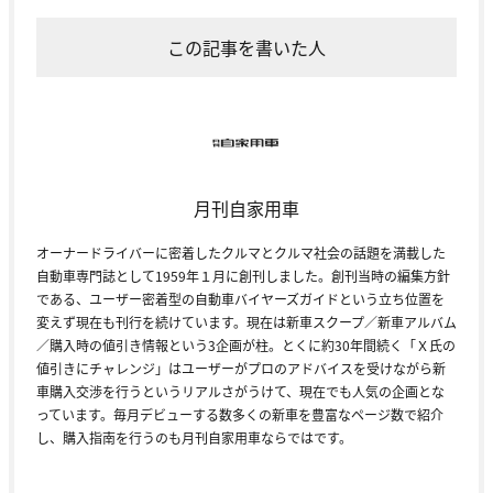
この記事を書いた人
月刊自家用車
オーナードライバーに密着したクルマとクルマ社会の話題を満載した
自動車専門誌として1959年１月に創刊しました。創刊当時の編集方針
である、ユーザー密着型の自動車バイヤーズガイドという立ち位置を
変えず現在も刊行を続けています。現在は新車スクープ／新車アルバム
／購入時の値引き情報という3企画が柱。とくに約30年間続く「Ｘ氏の
値引きにチャレンジ」はユーザーがプロのアドバイスを受けながら新
車購入交渉を行うというリアルさがうけて、現在でも人気の企画とな
っています。毎月デビューする数多くの新車を豊富なページ数で紹介
し、購入指南を行うのも月刊自家用車ならではです。