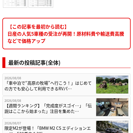
【この記事を最初から読む】
日産の人気5車種の受注が再開！原材料費や輸送費高騰
などで価格アップ
最新の投稿記事(全体)
2026/08/08
「車中泊で“高原の牧場”へ行こう！」はじめて
の方でも安心して利用できるRVパ…
2026/08/08
【週間ランキング】「完成度がスゴイ…」「伝
説はここから始まった」注目を集めた…
2026/08/07
限定M2が登場！「BMW M2 CS エディションエ