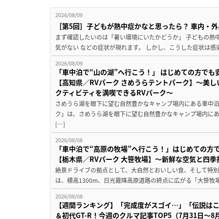
2026/08/09
［第5回］子どもが熱中症かなと思ったら？ 車内・外
まず確認したいのは「暑い環境にいたかどうか」 子どもの熱中症
気がない などの症状が現れます。 しかし、こうした症状は感
2026/08/09
「車中泊で“山の湖”へ行こう！」 はじめての方でも
【高知県／RVパーク さめうらテントパーク】～美
クティビティを満喫できるRVパーク～
さめうら湖を眼下に望む自然豊かなキャンプ場内にある車中泊専
ク」は、さめうら湖を眼下に望む自然豊かなキャンプ場内にあ
[…]
2026/08/08
「車中泊で“高原の牧場”へ行こう！」はじめての方
【栃木県／RVパーク 大笹牧場】～新鮮な空気と四
絶景ドライブの拠点として、大自然とおいしい食、そして特別な
は、標高1300m、日光霧降高原道路の終点に広がる「大笹牧場
2026/08/08
【週間ランキング】「完成度がスゴイ…」「伝説は
＆初代GT-R！今週のクルマ記事TOP5（7月31日〜8