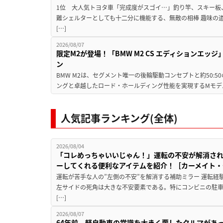
1位 大人気トヨタ車「完成度がスゴイ…」釣り竿、スキー板
難シェルターとしても十二分に機能する、無敵の相棒 趣味の
[…]
2026/08/07
限定M2が登場！「BMW M2 CS エディションエッジ
ン
BMW M2は、セグメント唯一の後輪駆動コンセプトと約50:
ングと卓越したロード・ホールディング性能を実現するMモデル。BMW 
人気記事ランキング(全体)
2026/08/04
「コレめっちゃいいじゃん！」運転の不安が解消され
ーしてくれる便利なアイテムを紹介！［カーメイト・CZ
運転が苦手な人の”左側の不安”を解消する補助ミラー 運転経
左サイドの死角は大きな不安要素である。特にコンビニの駐
[…]
2026/08/07
64年前、軽自動車の常識を大きく覆したクルマがあ