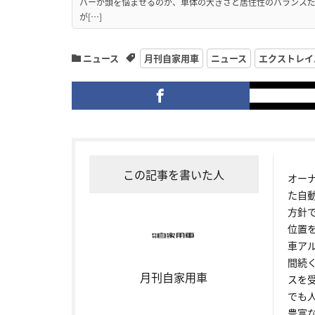
バーが頭を悩ませるのが、車体の大きさと居住性のバランス
が[…]
ニュース
月刊自家用車
ニュース
エクストレイ
この記事を書いた人
オー
た自
方針
位置
車ア
間続
月刊自家用車
スを
でも
豊富