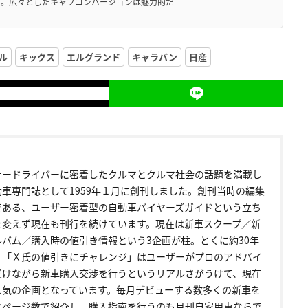
だ。広々としたキャブコンバージョンは魅力的だ
ル
キックス
エルグランド
キャラバン
日産
ナードライバーに密着したクルマとクルマ社会の話題を満載し
動車専門誌として1959年１月に創刊しました。創刊当時の編集
である、ユーザー密着型の自動車バイヤーズガイドという立ち
を変えず現在も刊行を続けています。現在は新車スクープ／新
ルバム／購入時の値引き情報という3企画が柱。とくに約30年
く「Ｘ氏の値引きにチャレンジ」はユーザーがプロのアドバイ
受けながら新車購入交渉を行うというリアルさがうけて、現在
人気の企画となっています。毎月デビューする数多くの新車を
なページ数で紹介し、購入指南を行うのも月刊自家用車ならで