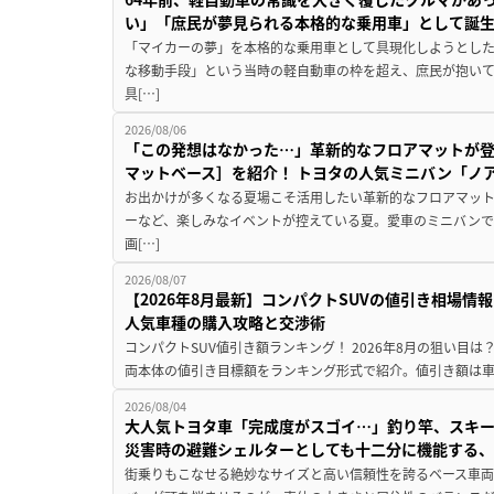
い」「庶民が夢見られる本格的な乗用車」として誕
「マイカーの夢」を本格的な乗用車として具現化しようとした
な移動手段」という当時の軽自動車の枠を超え、庶民が抱い
具[…]
2026/08/06
「この発想はなかった…」革新的なフロアマットが
マットベース］を紹介！ トヨタの人気ミニバン「ノ
お出かけが多くなる夏場こそ活用したい革新的なフロアマット
ーなど、楽しみなイベントが控えている夏。愛車のミニバン
画[…]
2026/08/07
【2026年8月最新】コンパクトSUVの値引き相場情報
人気車種の購入攻略と交渉術
コンパクトSUV値引き額ランキング！ 2026年8月の狙い目は？
両本体の値引き目標額をランキング形式で紹介。値引き額は車
2026/08/04
大人気トヨタ車「完成度がスゴイ…」釣り竿、スキー
災害時の避難シェルターとしても十二分に機能する
街乗りもこなせる絶妙なサイズと高い信頼性を誇るベース車両