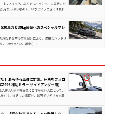
、ゴルフバッグ、なんでもオッケー。災害時の避
道具をたっぷり積めて、いざというときには頼れ
」530馬力＆30kg軽量化のスペシャルマシ
50の理想的な前後重量配分により、俊敏なハンドリ
M2 CS Editio[…]
た！ あらゆる車種に対応。死角をフォロ
496 補助ミラー サイドアンダー用］
験が浅い人や車幅感覚に自信がない人にとって、
車場や狭い道路での幅寄せ、縁石ギリギリまで車
った。「軽自動車であることを我慢しな