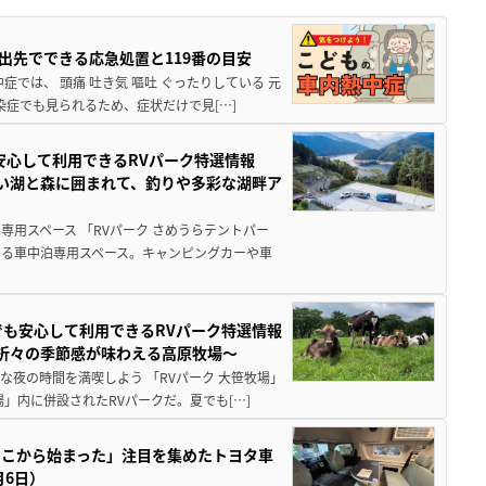
出先でできる応急処置と119番の目安
では、 頭痛 吐き気 嘔吐 ぐったりしている 元
染症でも見られるため、症状だけで見[…]
安心して利用できるRVパーク特選情報
しい湖と森に囲まれて、釣りや多彩な湖畔ア
用スペース 「RVパーク さめうらテントパー
る車中泊専用スペース。キャンピングカーや車
でも安心して利用できるRVパーク特選情報
季折々の季節感が味わえる高原牧場～
夜の時間を満喫しよう 「RVパーク 大笹牧場」
」内に併設されたRVパークだ。夏でも[…]
ここから始まった」注目を集めたトヨタ車
月6日）