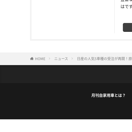
はで
HOME
ニュース
日産の人気5車種の受注が再開！
月刊自家用車とは？