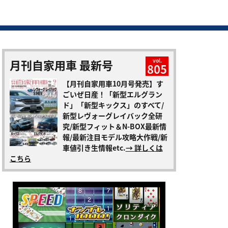
月刊自家用車 最新号
vol.
805
【月刊自家用車10月号発売】す
ごいぜ日産！「新型エルグラン
ド」「新型キックス」のすべて/
新型レヴォーグレイバック全研
究/新型フィット＆N-BOX最新情
報/最新注目モデル攻略大作戦/新
車値引き生情報etc.
→ 詳しくは
こちら