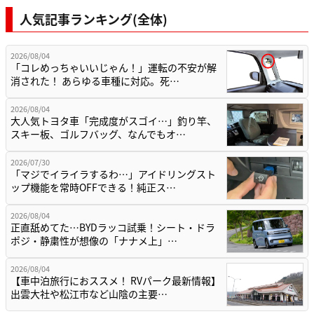
人気記事ランキング(全体)
2026/08/04
「コレめっちゃいいじゃん！」運転の不安が解
消された！ あらゆる車種に対応。死…
2026/08/04
大人気トヨタ車「完成度がスゴイ…」釣り竿、
スキー板、ゴルフバッグ、なんでもオ…
2026/07/30
「マジでイライラするわ…」アイドリングスト
ップ機能を常時OFFできる！純正ス…
2026/08/04
正直舐めてた…BYDラッコ試乗！シート・ドラ
ポジ・静粛性が想像の「ナナメ上」…
2026/08/04
【車中泊旅行におススメ！ RVパーク最新情報】
出雲大社や松江市など山陰の主要…