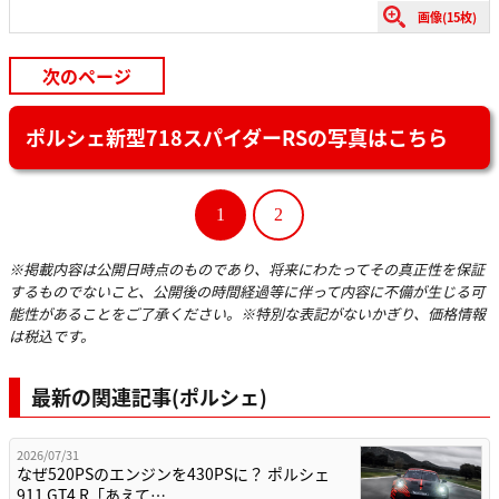
画像(15枚)
次のページ
ポルシェ新型718スパイダーRSの写真はこちら
1
2
※掲載内容は公開日時点のものであり、将来にわたってその真正性を保証
するものでないこと、公開後の時間経過等に伴って内容に不備が生じる可
能性があることをご了承ください。※特別な表記がないかぎり、価格情報
は税込です。
最新の関連記事(ポルシェ)
2026/07/31
なぜ520PSのエンジンを430PSに？ ポルシェ
911 GT4 R「あえて…