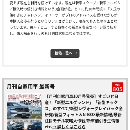
変えず現在も刊行を続けています。現在は新車スクープ／新車アルバム
／購入時の値引き情報という3企画が柱。とくに約30年間続く「Ｘ氏の
値引きにチャレンジ」はユーザーがプロのアドバイスを受けながら新
車購入交渉を行うというリアルさがうけて、現在でも人気の企画とな
っています。毎月デビューする数多くの新車を豊富なページ数で紹介
し、購入指南を行うのも月刊自家用車ならではです。
投稿一覧へ
月刊自家用車 最新号
vol.
805
【月刊自家用車10月号発売】すごいぜ日
産！「新型エルグランド」「新型キック
ス」のすべて/新型レヴォーグレイバック全
研究/新型フィット＆N-BOX最新情報/最新
注目モデル攻略大作戦/新車値引き生情報
etc.
→ 詳しくはこちら