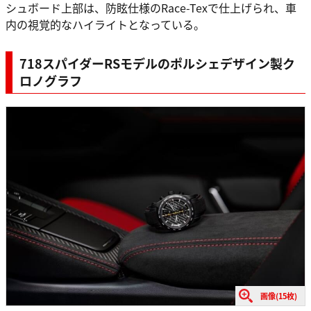
シュボード上部は、防眩仕様のRace-Texで仕上げられ、車
内の視覚的なハイライトとなっている。
718スパイダーRSモデルのポルシェデザイン製ク
ロノグラフ
画像(15枚)