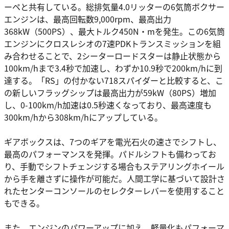
ーペと共有している。総排気量4.0リッターの6気筒ボクサー
エンジンは、最高回転数9,000rpm、最高出力
368kW（500PS）、最大トルク450N・mを発生。この6気筒
エンジンにクロスレシオの7速PDKトランスミッションを組
み合わせることで、2シーターロードスターは静止状態から
100km/hまで3.4秒で加速し、わずか10.9秒で200km/hに到
達する。「RS」の付かない718スパイダーと比較すると、こ
の新しいフラッグシップは最高出力が59kW（80PS）増加
し、0-100km/h加速は0.5秒速くなっており、最高速度も
300km/hから308km/hにアップしている。
ギアボックスは、7つのギアを電光石火の速さでシフトし、
最高のパフォーマンスを発揮。パドルシフトも備わってお
り、手動でシフトチェンジする場合もステアリングホイール
から手を離さずに操作が可能だ。人間工学に基づいて設計さ
れたセンターコンソールのセレクターレバーを使用すること
もできる。
また、エンジンのパワーアップに加え、軽量化もパフォーマ