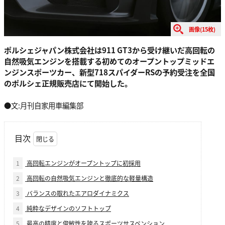
画像(15枚)
ポルシェジャパン株式会社は911 GT3から受け継いだ高回転の
自然吸気エンジンを搭載する初めてのオープントップミッドエ
ンジンスポーツカー、新型718スパイダーRSの予約受注を全国
のポルシェ正規販売店にて開始した。
●文:月刊自家用車編集部
目次
1
高回転エンジンがオープントップに初採用
2
高回転の自然吸気エンジンと徹底的な軽量構造
3
バランスの取れたエアロダイナミクス
4
純粋なデザインのソフトトップ
5
最高の精度と俊敏性を誇るスポーツサスペンション