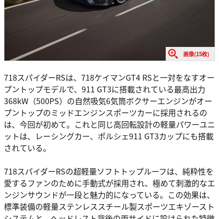
画像(15枚)
718スパイダーRSは、718ケイマンGT4 RSと一対をなすオー
プントップモデルで、911 GT3に搭載されている最高出力
368kW（500PS）の自然吸気6気筒ボクサーエンジンがオー
プントップのミッドエンジンスポーツカーに採用されるの
は、今回が初めて。これと同じ高回転設計の軽量パワーユニ
ットは、レーシングカー、ポルシェ911 GT3カップにも搭載
されている。
718スパイダーRSの超軽量ソフトトップルーフは、純粋性を
愛するファンのために手動式が採用され、極めて刺激的なエ
ンジンサウンドが一段と魅力的になっている。この効果は、
標準装備の軽量ステンレススチール製スポーツエキゾースト
システムと、ヘッドレスト背後の両サイドに設けられた特徴