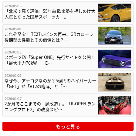
2026/05/15
「北米で高く評価」55年前 欧米勢を押しのけ大
人気となった国産スポーツカー。…
2026/05/01
これぞ至宝！ TE27レビンの再来、GRカローラ
後期型の性能とその価値とは？…
2026/02/12
スポーツEV「Super-ONE」先行サイトを公開！
「最大出力70kW」「E…
2026/01/21
なぜ今、アナログなのか？5億円のハイパーカー
「GP1」が「V12の咆哮」と「…
2026/01/17
2か月でここまでの「魔改造」。「K-OPEN ラン
ニングプロト2」の改良スピ…
もっと見る