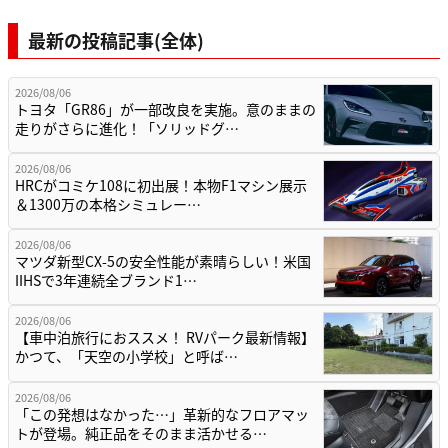
最新の投稿記事(全体)
2026/08/06
トヨタ「GR86」が一部改良を実施。意のままの
走りがさらに進化！「ソリッドグ…
2026/08/06
HRCがコミケ108に初出展！本物F1マシン展示
＆1300万の本格シミュレー…
2026/08/06
マツダ新型CX-5の安全性能が素晴らしい！米国
IIHSで3年連続全ブランド1…
2026/08/06
【車中泊旅行におススメ！ RVパーク最新情報】
かつて、「天空の小学校」と呼ば…
2026/08/06
「この発想はなかった…」革新的なフロアマッ
トが登場。純正品をそのまま活かせる…