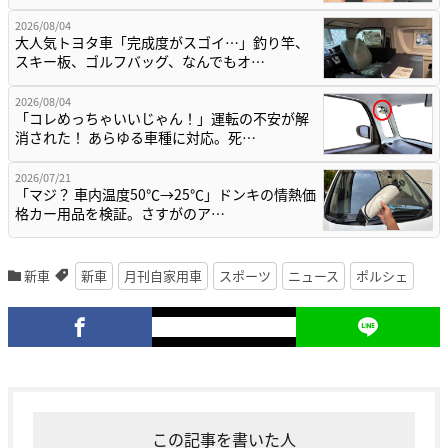
2026/08/04
大人気トヨタ車「完成度がスゴイ…」釣り竿、
スキー板、ゴルフバッグ、なんでもオ…
2026/08/04
「コレめっちゃいいじゃん！」運転の不安が解
消された！ あらゆる車種に対応。死…
2026/07/21
「マジ？ 車内温度50℃→25℃」ドンキの情熱価
格カー用品を検証。さすがのア…
新車
新車
月刊自家用車
スポーツ
ニュース
ポルシェ
この記事を書いた人