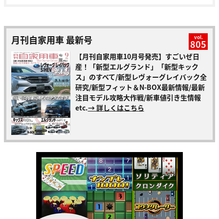
月刊自家用車 最新号
vol.
805
【月刊自家用車10月号発売】すごいぜ日
産！「新型エルグランド」「新型キック
ス」のすべて/新型レヴォーグレイバック全
研究/新型フィット＆N-BOX最新情報/最新
注目モデル攻略大作戦/新車値引き生情報
etc.
→ 詳しくはこちら