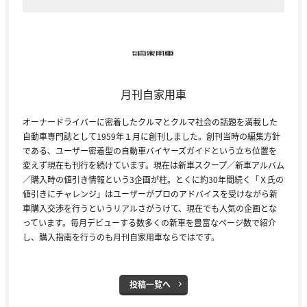
月刊自家用車
オーナードライバーに密着したクルマとクルマ社会の話題を満載した
自動車専門誌として1959年１月に創刊しました。創刊当時の編集方針
である、ユーザー密着型の自動車バイヤーズガイドという立ち位置を
変えず現在も刊行を続けています。現在は新車スクープ／新車アルバム
／購入時の値引き情報という3企画が柱。とくに約30年間続く「Ｘ氏の
値引きにチャレンジ」はユーザーがプロのアドバイスを受けながら新
車購入交渉を行うというリアルさがうけて、現在でも人気の企画とな
っています。毎月デビューする数多くの新車を豊富なページ数で紹介
し、購入指南を行うのも月刊自家用車ならではです。
投稿一覧へ