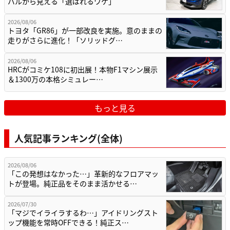
バルから見える「選ばれるワケ」
2026/08/06
トヨタ「GR86」が一部改良を実施。意のままの
走りがさらに進化！「ソリッドグ…
2026/08/06
HRCがコミケ108に初出展！本物F1マシン展示
＆1300万の本格シミュレー…
もっと見る
人気記事ランキング(全体)
2026/08/06
「この発想はなかった…」革新的なフロアマッ
トが登場。純正品をそのまま活かせる…
2026/07/30
「マジでイライラするわ…」アイドリングスト
ップ機能を常時OFFできる！純正ス…