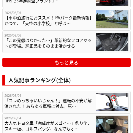
IIHSで3年連続全ブランド1…
2026/08/06
【車中泊旅行におススメ！ RVパーク最新情報】
かつて、「天空の小学校」と呼ば…
2026/08/06
「この発想はなかった…」革新的なフロアマッ
トが登場。純正品をそのまま活かせる…
もっと見る
人気記事ランキング(全体)
2026/08/04
「コレめっちゃいいじゃん！」運転の不安が解
消された！ あらゆる車種に対応。死…
2026/08/04
大人気トヨタ車「完成度がスゴイ…」釣り竿、
スキー板、ゴルフバッグ、なんでもオ…