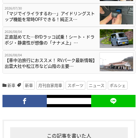
2026/07/30
「マジでイライラするわ…」アイドリングスト
ップ機能を常時OFFできる！純正ス…
2026/08/04
正直舐めてた…BYDラッコ試乗！シート・ドラ
ポジ・静粛性が想像の「ナナメ上」…
2026/08/04
【車中泊旅行におススメ！ RVパーク最新情報】
出雲大社や松江市など山陰の主要…
新車
新車
月刊自家用車
スポーツ
ニュース
ポルシェ
この記事を書いた人