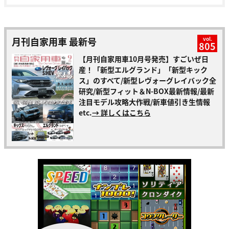
月刊自家用車 最新号
vol.
805
【月刊自家用車10月号発売】すごいぜ日
産！「新型エルグランド」「新型キック
ス」のすべて/新型レヴォーグレイバック全
研究/新型フィット＆N-BOX最新情報/最新
注目モデル攻略大作戦/新車値引き生情報
etc.
→ 詳しくはこちら