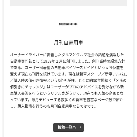
月刊自家用車
オーナードライバーに密着したクルマとクルマ社会の話題を満載した
自動車専門誌として1959年１月に創刊しました。創刊当時の編集方針
である、ユーザー密着型の自動車バイヤーズガイドという立ち位置を
変えず現在も刊行を続けています。現在は新車スクープ／新車アルバム
／購入時の値引き情報という3企画が柱。とくに約30年間続く「Ｘ氏の
値引きにチャレンジ」はユーザーがプロのアドバイスを受けながら新
車購入交渉を行うというリアルさがうけて、現在でも人気の企画とな
っています。毎月デビューする数多くの新車を豊富なページ数で紹介
し、購入指南を行うのも月刊自家用車ならではです。
投稿一覧へ