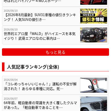
呼ばれたハイパワー４WDスポーツ…
2026/08/10
【2026年8月最新】SUV31車種の値引きランキ
ング！ 人気SUVの値引き…
2026/08/10
世界的エアロ屋「WALD」がハイエースを本気
イジり！ 武骨エアロなのに車内は…
もっと見る
人気記事ランキング(全体)
2026/08/04
「コレめっちゃいいじゃん！」運転の不安が解
消された！ あらゆる車種に対応。死…
2026/08/07
64年前、軽自動車の常識を大きく覆したクルマ
があった。「軽自動車であることを…