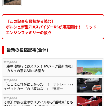
【この記事を最初から読む】
ポルシェ新型718スパイダーRSが販売開始！ ミッド
エンジンファミリーの頂点
最新の投稿記事(全体)
2026/08/10
【車中泊旅行におススメ！ RVパーク最新情報】
「カムイの恵みAlice納屋カ…
2026/08/10
「ここにこれが欲しかった…！」アトレー・ハ
イゼットカーゴの「収納ない」「充電…
2026/08/10
その迫力ある重厚なスタイルから“重戦車”とも