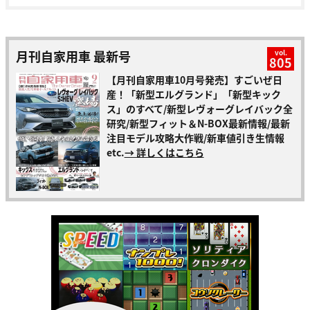
月刊自家用車 最新号
vol.
805
【月刊自家用車10月号発売】すごいぜ日
産！「新型エルグランド」「新型キック
ス」のすべて/新型レヴォーグレイバック全
研究/新型フィット＆N-BOX最新情報/最新
注目モデル攻略大作戦/新車値引き生情報
etc.
→ 詳しくはこちら