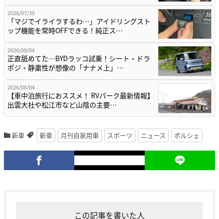
2026/07/30
「マジでイライラするわ…」アイドリングスト
ップ機能を常時OFFできる！純正ス…
2026/08/04
正直舐めてた…BYDラッコ試乗！シート・ドラ
ポジ・静粛性が想像の「ナナメ上」…
2026/08/04
【車中泊旅行におススメ！ RVパーク最新情報】
出雲大社や松江市など山陰の主要…
新車
新車
月刊自家用車
スポーツ
ニュース
ポルシェ
この記事を書いた人