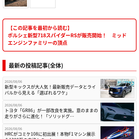
【この記事を最初から読む】
ポルシェ新型718スパイダーRSが販売開始！ ミッド
エンジンファミリーの頂点
最新の投稿記事(全体)
2026/08/06
新型キックスが大人気！最新販売データとライ
バルから見える「選ばれるワケ」
2026/08/06
トヨタ「GR86」が一部改良を実施。意のままの
走りがさらに進化！「ソリッドグ…
2026/08/06
HRCがコミケ108に初出展！本物F1マシン展示