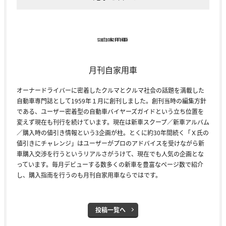
月刊自家用車
オーナードライバーに密着したクルマとクルマ社会の話題を満載した
自動車専門誌として1959年１月に創刊しました。創刊当時の編集方針
である、ユーザー密着型の自動車バイヤーズガイドという立ち位置を
変えず現在も刊行を続けています。現在は新車スクープ／新車アルバム
／購入時の値引き情報という3企画が柱。とくに約30年間続く「Ｘ氏の
値引きにチャレンジ」はユーザーがプロのアドバイスを受けながら新
車購入交渉を行うというリアルさがうけて、現在でも人気の企画とな
っています。毎月デビューする数多くの新車を豊富なページ数で紹介
し、購入指南を行うのも月刊自家用車ならではです。
投稿一覧へ