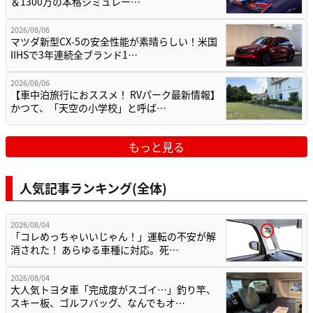
＆1300万の本格シミュレー…
2026/08/06
マツダ新型CX-5の安全性能が素晴らしい！米国
IIHSで3年連続全ブランド1…
2026/08/06
【車中泊旅行におススメ！ RVパーク最新情報】
かつて、「天空の小学校」と呼ば…
もっと見る
人気記事ランキング(全体)
2026/08/04
「コレめっちゃいいじゃん！」運転の不安が解
消された！ あらゆる車種に対応。死…
2026/08/04
大人気トヨタ車「完成度がスゴイ…」釣り竿、
スキー板、ゴルフバッグ、なんでもオ…