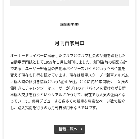
月刊自家用車
オーナードライバーに密着したクルマとクルマ社会の話題を満載した
自動車専門誌として1959年１月に創刊しました。創刊当時の編集方針
である、ユーザー密着型の自動車バイヤーズガイドという立ち位置を
変えず現在も刊行を続けています。現在は新車スクープ／新車アルバム
／購入時の値引き情報という3企画が柱。とくに約30年間続く「Ｘ氏の
値引きにチャレンジ」はユーザーがプロのアドバイスを受けながら新
車購入交渉を行うというリアルさがうけて、現在でも人気の企画とな
っています。毎月デビューする数多くの新車を豊富なページ数で紹介
し、購入指南を行うのも月刊自家用車ならではです。
投稿一覧へ