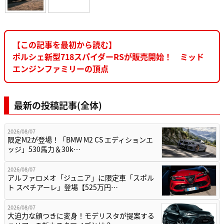
【この記事を最初から読む】
ポルシェ新型718スパイダーRSが販売開始！ ミッド
エンジンファミリーの頂点
最新の投稿記事(全体)
2026/08/07
限定M2が登場！「BMW M2 CS エディションエ
ッジ」530馬力＆30k…
2026/08/07
アルファロメオ「ジュニア」に限定車「スポル
ト スペチアーレ」登場【525万円…
2026/08/07
大迫力な顔つきに変身！モデリスタが提案する