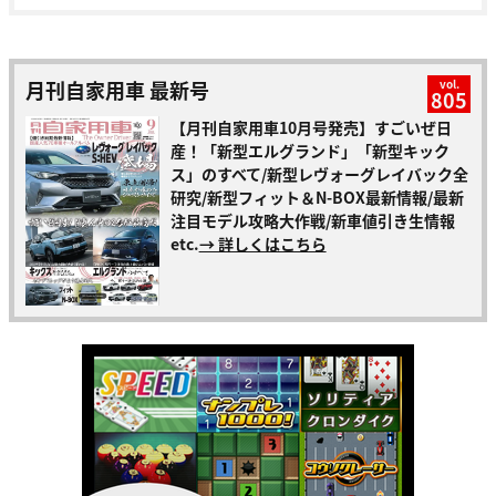
月刊自家用車 最新号
vol.
805
【月刊自家用車10月号発売】すごいぜ日
産！「新型エルグランド」「新型キック
ス」のすべて/新型レヴォーグレイバック全
研究/新型フィット＆N-BOX最新情報/最新
注目モデル攻略大作戦/新車値引き生情報
etc.
→ 詳しくはこちら