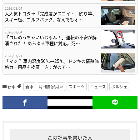
2026/08/04
大人気トヨタ車「完成度がスゴイ…」釣り竿、
スキー板、ゴルフバッグ、なんでもオ…
2026/08/04
「コレめっちゃいいじゃん！」運転の不安が解
消された！ あらゆる車種に対応。死…
2026/07/21
「マジ？ 車内温度50℃→25℃」ドンキの情熱価
格カー用品を検証。さすがのア…
新車
新車
月刊自家用車
スポーツ
ニュース
ポルシェ
この記事を書いた人