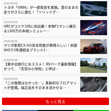
2026/08/06
トヨタ「GR86」が一部改良を実施。意のままの
走りがさらに進化！「ソリッドグ…
2026/08/06
HRCがコミケ108に初出展！本物F1マシン展示
＆1300万の本格シミュレー…
2026/08/06
マツダ新型CX-5の安全性能が素晴らしい！米国
IIHSで3年連続全ブランド1…
2026/08/06
【車中泊旅行におススメ！ RVパーク最新情報】
かつて、「天空の小学校」と呼ば…
2026/08/06
「この発想はなかった…」革新的なフロアマッ
トが登場。純正品をそのまま活かせる…
もっと見る