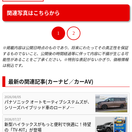
関連写真はこちらから
1
2
※掲載内容は公開日時点のものであり、将来にわたってその真正性を保証
するものでないこと、公開後の時間経過等に伴って内容に不備が生じる可
能性があることをご了承ください。※特別な表記がないかぎり、価格情報
は税込です。
最新の関連記事(カーナビ／カーAV)
2026/08/05
パナソニック オートモーティブシステムズが、
シリーズハイブリッド車のロードノ…
2026/07/27
新型ハイラックスがもっと便利で快適に！待望
の「TV-KIT」が登場