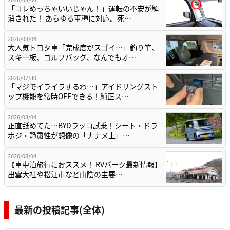
「コレめっちゃいいじゃん！」運転の不安が解
消された！ あらゆる車種に対応。死…
2026/08/04
大人気トヨタ車「完成度がスゴイ…」釣り竿、
スキー板、ゴルフバッグ、なんでもオ…
2026/07/30
「マジでイライラするわ…」アイドリングスト
ップ機能を常時OFFできる！純正ス…
2026/08/04
正直舐めてた…BYDラッコ試乗！シート・ドラ
ポジ・静粛性が想像の「ナナメ上」…
2026/08/04
【車中泊旅行におススメ！ RVパーク最新情報】
出雲大社や松江市など山陰の主要…
最新の投稿記事(全体)