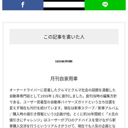
この記事を書いた人
月刊自家用車
オーナードライバーに密着したクルマとクルマ社会の話題を満載した
自動車専門誌として1959年１月に創刊しました。創刊当時の編集方針
である、ユーザー密着型の自動車バイヤーズガイドという立ち位置を
変えず現在も刊行を続けています。現在は新車スクープ／新車アルバム
／購入時の値引き情報という3企画が柱。とくに約30年間続く「Ｘ氏の
値引きにチャレンジ」はユーザーがプロのアドバイスを受けながら新
車購入交渉を行うというリアルさがうけて、現在でも人気の企画とな