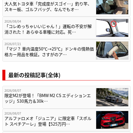
大人気トヨタ車「完成度がスゴイ…」釣り竿、
スキー板、ゴルフバッグ、なんでもオ…
2026/08/04
「コレめっちゃいいじゃん！」運転の不安が解
消された！ あらゆる車種に対応。死…
2026/07/21
「マジ？ 車内温度50℃→25℃」ドンキの情熱価
格カー用品を検証。さすがのア…
最新の投稿記事(全体)
2026/08/07
限定M2が登場！「BMW M2 CS エディションエ
ッジ」530馬力＆30k…
2026/08/07
アルファロメオ「ジュニア」に限定車「スポル
ト スペチアーレ」登場【525万円…