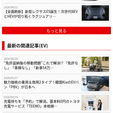
2026/06/11
【全面刷新】新型レクサスES誕生！次世代BEV
とHEVが切り拓くラグジュアリ…
もっと見る
最新の関連記事(EV)
2026/06/29
“免許返納後の移動問題”これで解決!? 「免許な
し」「車検なし」「新車54万…
2026/05/17
魅力価格の乗用＆商用2タイプ！韓国KiaのEVバ
ン「PBV」が日本へ
2026/04/24
充電待ちを「予約」で解消。基本料0円のトヨタ
充電サービス「TEEMO」本格稼…