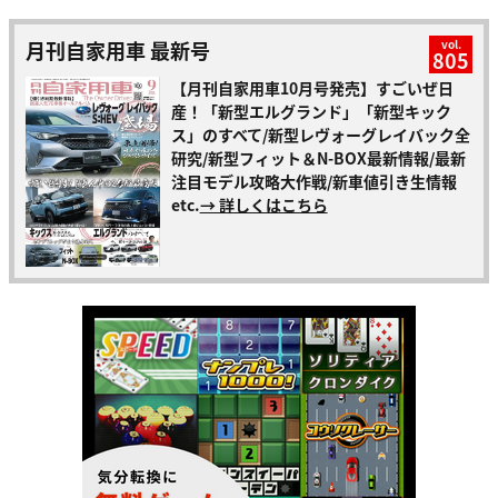
月刊自家用車 最新号
vol.
805
【月刊自家用車10月号発売】すごいぜ日
産！「新型エルグランド」「新型キック
ス」のすべて/新型レヴォーグレイバック全
研究/新型フィット＆N-BOX最新情報/最新
注目モデル攻略大作戦/新車値引き生情報
etc.
→ 詳しくはこちら