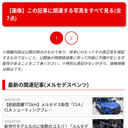
【画像】この記事に関連する写真をすべて見る(全
7点)
1
2
※掲載内容は公開日時点のものであり、将来にわたってその真正性を保証
するものでないこと、公開後の時間経過等に伴って内容に不備が生じる可
能性があることをご了承ください。※特別な表記がないかぎり、価格情報
は税込です。
最新の関連記事(メルセデスベンツ)
2026/07/29
【航続距離771km】メルセデス新型「CLA /
CLA シューティングブレ…
2026/07/09
新世代モデルなのに抜群のコスパ！「メルセデ