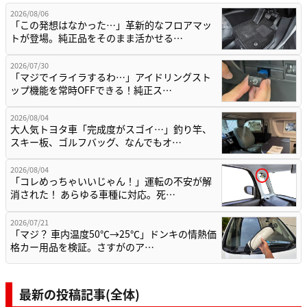
2026/08/06
「この発想はなかった…」革新的なフロアマッ
トが登場。純正品をそのまま活かせる…
2026/07/30
「マジでイライラするわ…」アイドリングスト
ップ機能を常時OFFできる！純正ス…
2026/08/04
大人気トヨタ車「完成度がスゴイ…」釣り竿、
スキー板、ゴルフバッグ、なんでもオ…
2026/08/04
「コレめっちゃいいじゃん！」運転の不安が解
消された！ あらゆる車種に対応。死…
2026/07/21
「マジ？ 車内温度50℃→25℃」ドンキの情熱価
格カー用品を検証。さすがのア…
最新の投稿記事(全体)