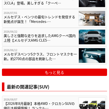
スCLA」登場。美しすぎる「クーペ…
2026/07/01
メルセデス・ベンツの最旬トレンドを発信する
新拠点が誕生！「Mercedes-…
2026/06/22
美しさと強靭な走りを追求したAMGクーペ国内
上陸【メルセデスAMG CLE5…
2026/06/12
メルセデスベンツSクラス、フロントマスクを一
新。約2700点の部品を刷新した…
もっと見る
最新の関連記事(SUV)
2026/08/07
【2026年8月最新】本格4WD・クロカンSUVの
値引き相場情報！ ランクル…