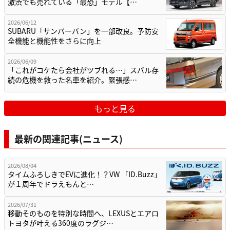
激渋でも売れている「最恐」モデル【…
2026/06/12
SUBARU「サンバーバン」を一部改良。予防安
全機能と機能性をさらに向上
2026/06/09
「これがコケたら会社がツブれる…」スバル存
続の危機を救った名車を紹介。緊張感…
もっと見る
最新の関連記事(ニュース)
2026/08/04
タイムふろしきでEVに進化！？VW 「ID.Buzz」
が１周年でドラえもんと…
2026/07/31
移動そのものを特別な時間へ、LEXUSとエアロ
トヨタが叶える360度のラグジ…