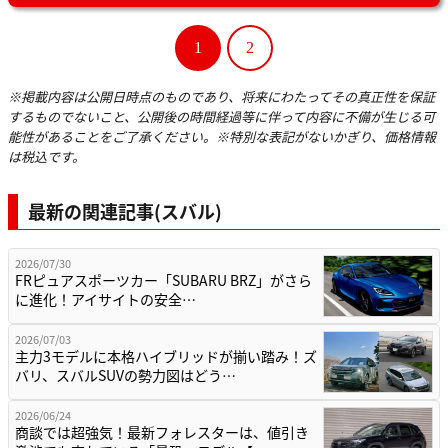
1
2
※掲載内容は公開日時点のものであり、将来にわたってその真正性を保証
するものでないこと、公開後の時間経過等に伴って内容に不備が生じる可
能性があることをご了承ください。※特別な表記がないかぎり、価格情報
は税込です。
最新の関連記事(スバル)
2026/07/30
FRピュアスポーツカー「SUBARU BRZ」がさら
に進化！アイサイトの安全…
2026/07/03
主力3モデルに本格ハイブリッドが揃い踏み！ズ
バリ、スバルSUVの勢力図はどう…
2026/06/24
商談では超強気！最新フォレスターは、値引き