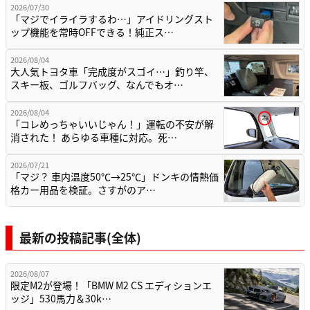
2026/07/30
「マジでイライラするわ…」アイドリングスト
ップ機能を常時OFFできる！純正ス…
2026/08/04
大人気トヨタ車「完成度がスゴイ…」釣り竿、
スキー板、ゴルフバッグ、なんでもオ…
2026/08/04
「コレめっちゃいいじゃん！」運転の不安が解
消された！ あらゆる車種に対応。死…
2026/07/21
「マジ？ 車内温度50℃→25℃」ドンキの情熱価
格カー用品を検証。さすがのア…
最新の投稿記事(全体)
2026/08/07
限定M2が登場！「BMW M2 CS エディションエ
ッジ」530馬力＆30k…