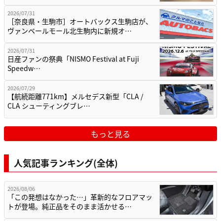
2026/07/31
［奈良県・生駒市］オートバックス生駒店が、
ヴァンベールモール北生駒内に新規オ…
2026/07/31
日産ファンの祭典「NISMO Festival at Fuji
Speedw…
2026/07/29
【航続距離771km】メルセデス新型「CLA /
CLA シューティングブレ…
もっと見る
人気記事ランキング(全体)
2026/08/06
「この発想はなかった…」革新的なフロアマッ
トが登場。純正品をそのまま活かせる…