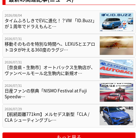
2026/08/04
タイムふろしきでEVに進化！？VW 「ID.Buzz」
が１周年でドラえもんと…
2026/07/31
移動そのものを特別な時間へ、LEXUSとエアロ
トヨタが叶える360度のラグジ…
2026/07/31
［奈良県・生駒市］オートバックス生駒店が、
ヴァンベールモール北生駒内に新規オ…
2026/07/31
日産ファンの祭典「NISMO Festival at Fuji
Speedw…
2026/07/29
【航続距離771km】メルセデス新型「CLA /
CLA シューティングブレ…
もっと見る