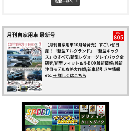
投稿一覧へ
月刊自家用車 最新号
vol.
805
【月刊自家用車10月号発売】すごいぜ日
産！「新型エルグランド」「新型キック
ス」のすべて/新型レヴォーグレイバック全
研究/新型フィット＆N-BOX最新情報/最新
注目モデル攻略大作戦/新車値引き生情報
etc.
→ 詳しくはこちら