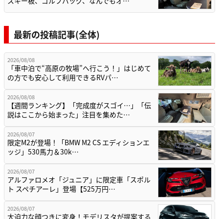
スキー板、ゴルフバッグ、なんでもオ…
最新の投稿記事(全体)
2026/08/08
「車中泊で“高原の牧場”へ行こう！」はじめて
の方でも安心して利用できるRVパ…
2026/08/08
【週間ランキング】「完成度がスゴイ…」「伝
説はここから始まった」注目を集めた…
2026/08/07
限定M2が登場！「BMW M2 CS エディションエ
ッジ」530馬力＆30k…
2026/08/07
アルファロメオ「ジュニア」に限定車「スポル
ト スペチアーレ」登場【525万円…
2026/08/07
大迫力な顔つきに変身！モデリスタが提案する