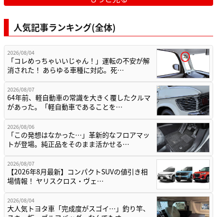
人気記事ランキング(全体)
2026/08/04
「コレめっちゃいいじゃん！」運転の不安が解
消された！ あらゆる車種に対応。死…
2026/08/07
64年前、軽自動車の常識を大きく覆したクルマ
があった。「軽自動車であることを…
2026/08/06
「この発想はなかった…」革新的なフロアマッ
トが登場。純正品をそのまま活かせる…
2026/08/07
【2026年8月最新】コンパクトSUVの値引き相
場情報！ ヤリスクロス・ヴェ…
2026/08/04
大人気トヨタ車「完成度がスゴイ…」釣り竿、