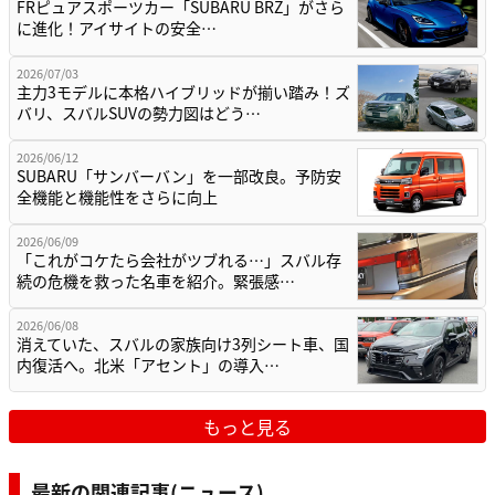
FRピュアスポーツカー「SUBARU BRZ」がさら
に進化！アイサイトの安全…
2026/07/03
主力3モデルに本格ハイブリッドが揃い踏み！ズ
バリ、スバルSUVの勢力図はどう…
2026/06/12
SUBARU「サンバーバン」を一部改良。予防安
全機能と機能性をさらに向上
2026/06/09
「これがコケたら会社がツブれる…」スバル存
続の危機を救った名車を紹介。緊張感…
2026/06/08
消えていた、スバルの家族向け3列シート車、国
内復活へ。北米「アセント」の導入…
もっと見る
最新の関連記事(ニュース)