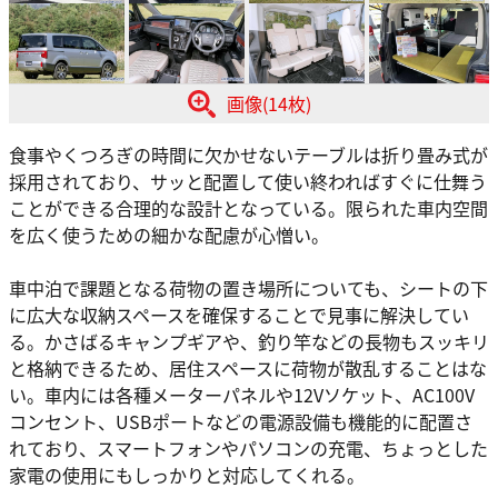
画像(14枚)
食事やくつろぎの時間に欠かせないテーブルは折り畳み式が
採用されており、サッと配置して使い終わればすぐに仕舞う
ことができる合理的な設計となっている。限られた車内空間
を広く使うための細かな配慮が心憎い。
車中泊で課題となる荷物の置き場所についても、シートの下
に広大な収納スペースを確保することで見事に解決してい
る。かさばるキャンプギアや、釣り竿などの長物もスッキリ
と格納できるため、居住スペースに荷物が散乱することはな
い。車内には各種メーターパネルや12Vソケット、AC100V
コンセント、USBポートなどの電源設備も機能的に配置さ
れており、スマートフォンやパソコンの充電、ちょっとした
家電の使用にもしっかりと対応してくれる。