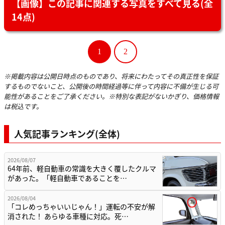
【画像】この記事に関連する写真をすべて見る(全
14点)
1
2
※掲載内容は公開日時点のものであり、将来にわたってその真正性を保証
するものでないこと、公開後の時間経過等に伴って内容に不備が生じる可
能性があることをご了承ください。※特別な表記がないかぎり、価格情報
は税込です。
人気記事ランキング(全体)
2026/08/07
64年前、軽自動車の常識を大きく覆したクルマ
があった。「軽自動車であることを…
2026/08/04
「コレめっちゃいいじゃん！」運転の不安が解
消された！ あらゆる車種に対応。死…