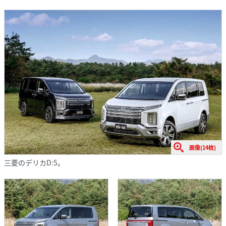
画像(14枚)
三菱のデリカD:5。