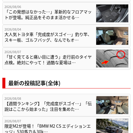
2026/08/06
「この発想はなかった…」革新的なフロアマッ
トが登場。純正品をそのまま活かせる…
2026/08/04
大人気トヨタ車「完成度がスゴイ…」釣り竿、
スキー板、ゴルフバッグ、なんでもオ…
2026/08/07
「甘く見てると痛い目に遭う」走行前のタイヤ
点検。絶対にやって！ 過酷な夏場は…
最新の投稿記事(全体)
2026/08/08
【週間ランキング】「完成度がスゴイ…」「伝
説はここから始まった」注目を集めた…
2026/08/07
限定M2が登場！「BMW M2 CS エディションエ
ッジ」530馬力＆30k…