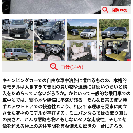
画像(14枚)
画像(14枚)
キャンピングカーでの自由な車中泊旅に憧れるものの、本格的
なモデルは大きすぎて普段の買い物や通勤には使いづらいと購
入をためらっていないだろうか。かといって一般的な乗用車での
車中泊では、寝心地や装備に不満が残る。そんな日常の使い勝
手とアウトドアでの快適性という、相反する理想を見事に両立
させた究極のモデルが存在する。ミニバンならではの取り回し
の良さと、どんな悪路も物ともしないタフな走破性、そして想
像を超える極上の居住空間を兼ね備えた驚きの一台に迫ろう。