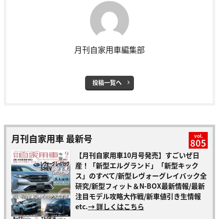
月刊自家用車編集部
投稿一覧へ
月刊自家用車 最新号
vol.
805
【月刊自家用車10月号発売】すごいぜ日
産！「新型エルグランド」「新型キック
ス」のすべて/新型レヴォーグレイバック全
研究/新型フィット＆N-BOX最新情報/最新
注目モデル攻略大作戦/新車値引き生情報
etc.
→ 詳しくはこちら