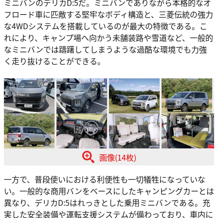
ミニバンのデリカD:5だ。ミニバンでありながら本格的なオ
フロード車に匹敵する堅牢なボディ構造と、三菱伝統の強力
な4WDシステムを搭載しているのが最大の特徴である。こ
れにより、キャンプ場へ向かう未舗装路や雪道など、一般的
なミニバンでは躊躇してしまうような過酷な環境でも力強
く走り抜けることができる。
画像(14枚)
一方で、普段使いにおける利便性も一切犠牲になっていな
い。一般的な商用バンをベースにしたキャンピングカーとは
異なり、デリカD:5はれっきとした乗用ミニバンである。充
実した安全装備や運転支援システムが備わっており、車内に