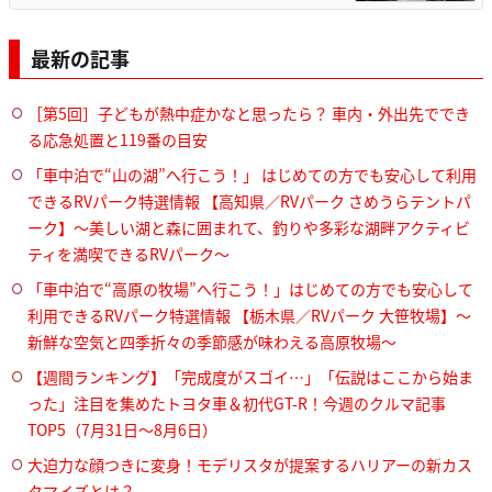
最新の記事
［第5回］子どもが熱中症かなと思ったら？ 車内・外出先ででき
る応急処置と119番の目安
「車中泊で“山の湖”へ行こう！」 はじめての方でも安心して利用
できるRVパーク特選情報 【高知県／RVパーク さめうらテントパ
ーク】～美しい湖と森に囲まれて、釣りや多彩な湖畔アクティビ
ティを満喫できるRVパーク～
「車中泊で“高原の牧場”へ行こう！」はじめての方でも安心して
利用できるRVパーク特選情報 【栃木県／RVパーク 大笹牧場】～
新鮮な空気と四季折々の季節感が味わえる高原牧場～
【週間ランキング】「完成度がスゴイ…」「伝説はここから始ま
った」注目を集めたトヨタ車＆初代GT-R！今週のクルマ記事
TOP5（7月31日〜8月6日）
大迫力な顔つきに変身！モデリスタが提案するハリアーの新カス
タマイズとは？