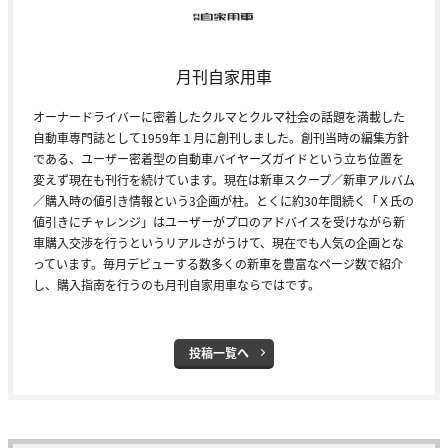
月刊自家用車
オーナードライバーに密着したクルマとクルマ社会の話題を満載した
自動車専門誌として1959年１月に創刊しました。創刊当時の編集方針
である、ユーザー密着型の自動車バイヤーズガイドという立ち位置を
変えず現在も刊行を続けています。現在は新車スクープ／新車アルバム
／購入時の値引き情報という3企画が柱。とくに約30年間続く「Ｘ氏の
値引きにチャレンジ」はユーザーがプロのアドバイスを受けながら新
車購入交渉を行うというリアルさがうけて、現在でも人気の企画とな
っています。毎月デビューする数多くの新車を豊富なページ数で紹介
し、購入指南を行うのも月刊自家用車ならではです。
投稿一覧へ