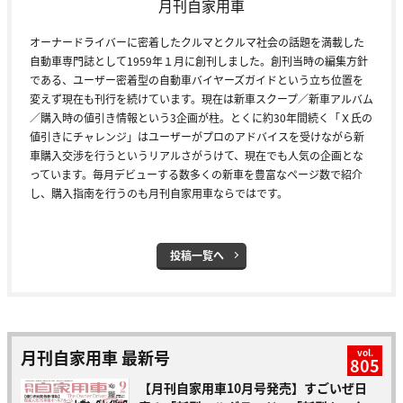
月刊自家用車
オーナードライバーに密着したクルマとクルマ社会の話題を満載した
自動車専門誌として1959年１月に創刊しました。創刊当時の編集方針
である、ユーザー密着型の自動車バイヤーズガイドという立ち位置を
変えず現在も刊行を続けています。現在は新車スクープ／新車アルバム
／購入時の値引き情報という3企画が柱。とくに約30年間続く「Ｘ氏の
値引きにチャレンジ」はユーザーがプロのアドバイスを受けながら新
車購入交渉を行うというリアルさがうけて、現在でも人気の企画とな
っています。毎月デビューする数多くの新車を豊富なページ数で紹介
し、購入指南を行うのも月刊自家用車ならではです。
投稿一覧へ
月刊自家用車 最新号
vol.
805
【月刊自家用車10月号発売】すごいぜ日