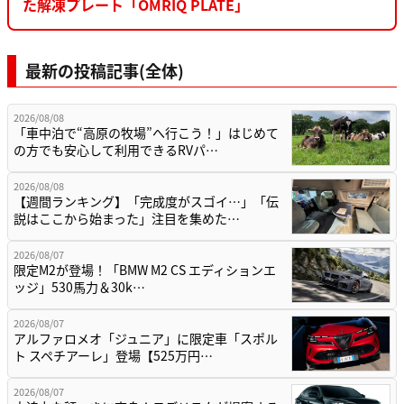
た解凍プレート「OMRIQ PLATE」
最新の投稿記事(全体)
2026/08/08
「車中泊で“高原の牧場”へ行こう！」はじめて
の方でも安心して利用できるRVパ…
2026/08/08
【週間ランキング】「完成度がスゴイ…」「伝
説はここから始まった」注目を集めた…
2026/08/07
限定M2が登場！「BMW M2 CS エディションエ
ッジ」530馬力＆30k…
2026/08/07
アルファロメオ「ジュニア」に限定車「スポル
ト スペチアーレ」登場【525万円…
2026/08/07