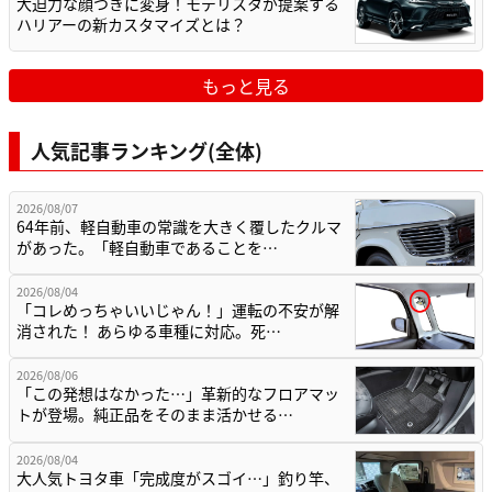
大迫力な顔つきに変身！モデリスタが提案する
ハリアーの新カスタマイズとは？
もっと見る
人気記事ランキング(全体)
2026/08/07
64年前、軽自動車の常識を大きく覆したクルマ
があった。「軽自動車であることを…
2026/08/04
「コレめっちゃいいじゃん！」運転の不安が解
消された！ あらゆる車種に対応。死…
2026/08/06
「この発想はなかった…」革新的なフロアマッ
トが登場。純正品をそのまま活かせる…
2026/08/04
大人気トヨタ車「完成度がスゴイ…」釣り竿、