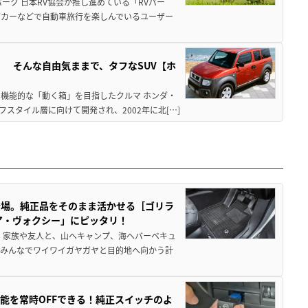
ーク 日本RV協会が推し進めている「RVパー
グカーなどで自動車旅行を楽しんでいるユーザー
」 そんな自由気ままで、タフなSUV【ホ
機能的な「動く箱」を目指したクルマ ホンダ・
スタイル層に向けて開発され、2002年に北[…]
登場。純正品をそのまま活かせる［ゴリラ
ア・ヴォクシー」にピッタリ！
 家族や友人と、山へキャンプ、海へバーベキュ
でみんなでワイワイガヤガヤと目的地へ向かう計
能を常時OFFできる！純正スイッチのよ