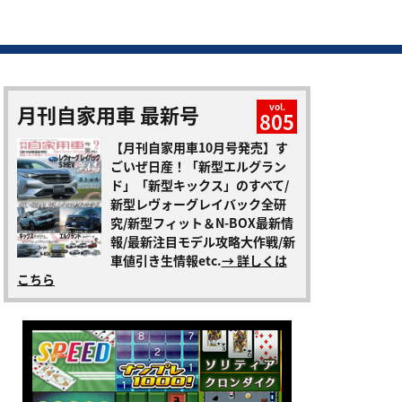
月刊自家用車 最新号
vol.
805
【月刊自家用車10月号発売】す
ごいぜ日産！「新型エルグラン
ド」「新型キックス」のすべて/
新型レヴォーグレイバック全研
究/新型フィット＆N-BOX最新情
報/最新注目モデル攻略大作戦/新
車値引き生情報etc.
→ 詳しくは
こちら