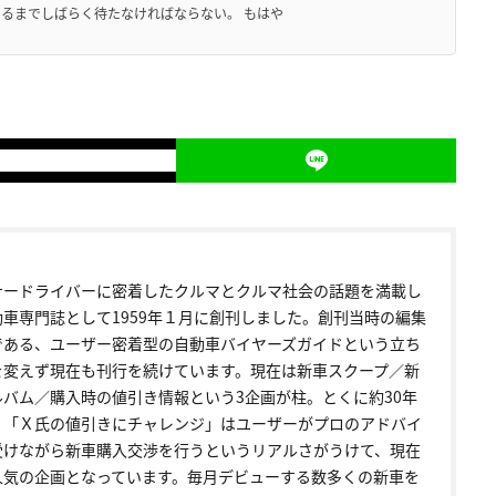
るまでしばらく待たなければならない。 もはや
ナードライバーに密着したクルマとクルマ社会の話題を満載し
動車専門誌として1959年１月に創刊しました。創刊当時の編集
である、ユーザー密着型の自動車バイヤーズガイドという立ち
を変えず現在も刊行を続けています。現在は新車スクープ／新
ルバム／購入時の値引き情報という3企画が柱。とくに約30年
く「Ｘ氏の値引きにチャレンジ」はユーザーがプロのアドバイ
受けながら新車購入交渉を行うというリアルさがうけて、現在
人気の企画となっています。毎月デビューする数多くの新車を