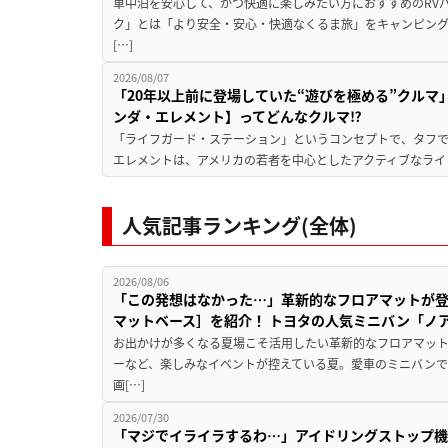
車中泊を安心して、かつ快適に楽しみたい方におすすめのRVパ
ク」とは「より安全・安心・快適なくるま旅」をキャンピン
[…]
2026/08/07
「20年以上前に登場していた“遊びを極める”クルマ
ンダ・エレメント】ってどんなクルマ⁉︎
「ライフガード・ステーション」というコンセプトで、タフで
エレメントは、アメリカの若者を中心としたアクティブなライフ
人気記事ランキング(全体)
2026/08/06
「この発想はなかった…」革新的なフロアマットが
マットベース］を紹介！ トヨタの人気ミニバン「ノ
お出かけが多くなる夏場こそ活用したい革新的なフロアマット
ーなど、楽しみなイベントが控えている夏。愛車のミニバン
画[…]
2026/07/30
「マジでイライラするわ…」アイドリングストップ機