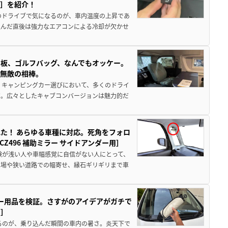
ー］を紹介！
のドライブで気になるのが、車内温度の上昇であ
込んだ直後は強力なエアコンによる冷却が欠かせ
板、ゴルフバッグ、なんでもオッケー。
、無敵の相棒。
 キャンピングカー選びにおいて、多くのドライ
だ。広々としたキャブコンバージョンは魅力的だ
た！ あらゆる車種に対応。死角をフォロ
496 補助ミラー サイドアンダー用］
験が浅い人や車幅感覚に自信がない人にとって、
車場や狭い道路での幅寄せ、縁石ギリギリまで車
カー用品を検証。さすがのアイデアがガチで
ド］
るのが、乗り込んだ瞬間の車内の暑さ。炎天下で