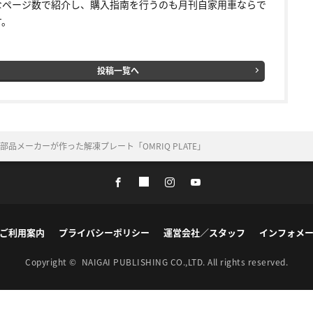
なページ数で紹介し、購入指南を行うのも月刊自家用車ならで
す。
投稿一覧へ
部品メーカーが作った解凍プレート「OMRIQ PLATE」
ご利用案内
プライバシーポリシー
運営会社／スタッフ
インフォメ
Copyright ©
NAIGAI PUBLISHING CO.,LTD.
All rights reserved.