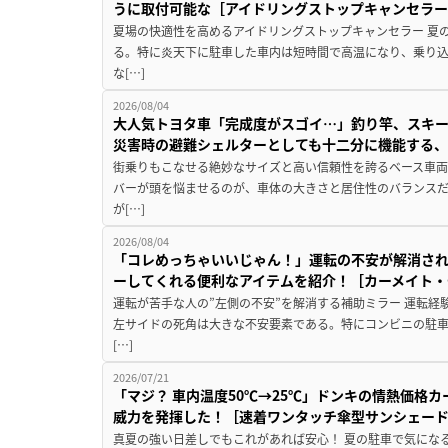
うに取付可能な［アイドリングストップキャンセラ
夏場の快適性を高めるアイドリングストップキャンセラー 夏
る。特に炎天下に駐車した車内は短時間で高温になり、乗り
な[…]
2026/08/04
大人気トヨタ車「完成度がスゴイ…」釣り竿、スキー
災害時の避難シェルターとしても十二分に機能する
街乗りもこなせる絶妙なサイズと高い信頼性を誇るベース車両
バーが頭を悩ませるのが、車体の大きさと居住性のバランス
が[…]
2026/08/04
「コレめっちゃいいじゃん！」運転の不安が解消され
ーしてくれる便利なアイテムを紹介！［カーメイト・CZ
運転が苦手な人の”左側の不安”を解消する補助ミラー 運転経
左サイドの死角は大きな不安要素である。特にコンビニの駐
[…]
2026/07/21
「マジ？ 車内温度50℃→25℃」ドンキの情熱価格
威力を発揮した！［速着ワンタッチ傘型サンシェー
真夏の強い日差しでもこれがあれば安心！ 夏の駐車で気にな