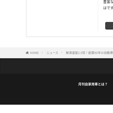
豊富
はで
HOME
ニュース
解凍速度2.5倍！創業90年の自動車
月刊自家用車とは？