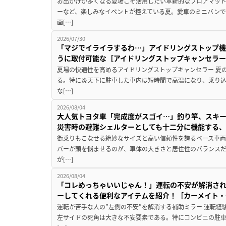
お出かけが多くなる夏場こそ活用したい革新的なフロアマット
ーなど、楽しみなイベントが控えている夏。愛車のミニバン
画[…]
2026/07/30
「マジでイライラするわ…」アイドリングストップ機
うに取付可能な［アイドリングストップキャンセラ
夏場の快適性を高めるアイドリングストップキャンセラー 夏
る。特に炎天下に駐車した車内は短時間で高温になり、乗り
な[…]
2026/08/04
大人気トヨタ車「完成度がスゴイ…」釣り竿、スキー
災害時の避難シェルターとしても十二分に機能する
街乗りもこなせる絶妙なサイズと高い信頼性を誇るベース車両
バーが頭を悩ませるのが、車体の大きさと居住性のバランス
が[…]
2026/08/04
「コレめっちゃいいじゃん！」運転の不安が解消され
ーしてくれる便利なアイテムを紹介！［カーメイト・CZ
運転が苦手な人の”左側の不安”を解消する補助ミラー 運転経
左サイドの死角は大きな不安要素である。特にコンビニの駐