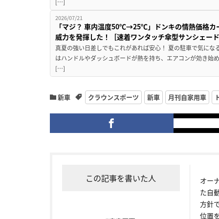
[…]
2026/07/21
「マジ？ 車内温度50℃→25℃」ドンキの情熱価格
威力を発揮した！［速着ワンタッチ傘型サンシェー
真夏の強い日差しでもこれがあれば安心！ 夏の駐車で気にな
はハンドルやダッシュボードが熱を持ち、エアコンが効き始め
[…]
新車
クラウンスポーツ
新車
月刊自家用車
この記事を書いた人
オー
た自
方針
位置