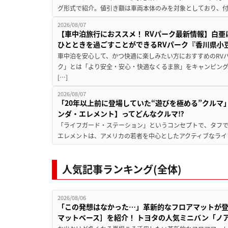
グ形式で紹介。値引き額は車両本体のみを対象としており、付属
2026/08/07
【車中泊旅行におススメ！ RVパーク最新情報】白
ひとときを過ごすことができるRVパーク『香川県小豆
車中泊を安心して、かつ快適に楽しみたい方におすすめのRVパ
ク」とは「より安全・安心・快適なくるま旅」をキャンピン
[…]
2026/08/07
「20年以上前に登場していた“遊びを極める”クルマ
ンダ・エレメント】ってどんなクルマ⁉︎
「ライフガード・ステーション」というコンセプトで、タフで
エレメントは、アメリカの若者を中心としたアクティブなライフ
人気記事ランキング(全体)
2026/08/06
「この発想はなかった…」革新的なフロアマットが
マットベース］を紹介！ トヨタの人気ミニバン「ノ