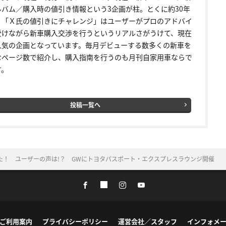
ルバム／購入時の値引き情報という3企画が柱。とくに約30年
く「Ｘ氏の値引きにチャレンジ」はユーザーがプロのアドバイ
受けながら新車購入交渉を行うというリアルさがうけて、現在
人気の企画となっています。毎月デビューする数多くの新車を
なページ数で紹介し、購入指南を行うのも月刊自家用車ならで
す。
投稿一覧へ
た！ ユーザーの声は!？ GWにトヨタパスポート・エクスプレスラウンジ開催
ご利用案内
プライバシーポリシー
運営会社／スタッフ
インフォメ