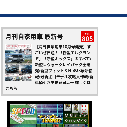
月刊自家用車 最新号
vol.
805
【月刊自家用車10月号発売】す
ごいぜ日産！「新型エルグラン
ド」「新型キックス」のすべて/
新型レヴォーグレイバック全研
究/新型フィット＆N-BOX最新情
報/最新注目モデル攻略大作戦/新
車値引き生情報etc.
→ 詳しくは
こちら