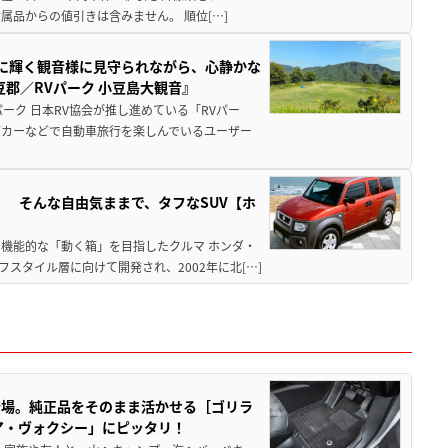
品からの値引きは含みません。 順位[…]
亜に輝く観音様に見守られながら、心静かな
郡／RVパーク 小豆島大観音』
ーク 日本RV協会が推し進めている「RVパー
グカーなどで自動車旅行を楽しんでいるユーザー
」 そんな自由気ままで、タフなSUV【ホ
機能的な「動く箱」を目指したクルマ ホンダ・
スタイル層に向けて開発され、2002年に北[…]
登場。純正品をそのまま活かせる［ゴリラ
ア・ヴォクシー」にピッタリ！