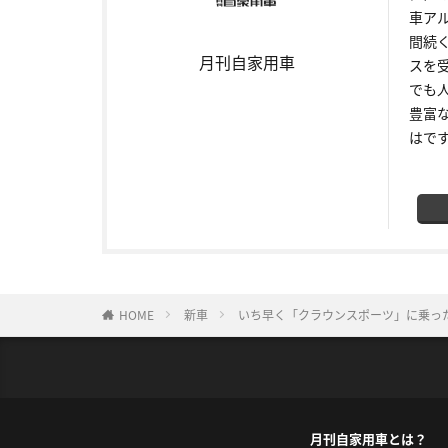
車ア
間続
月刊自家用車
スを
でも
豊富
はで
HOME
新車
いち早く「クラウンスポーツ」に乗っ
月刊自家用車とは？