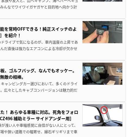
 家族や友人と、山へキャンプ、海へバーベキュ
でみんなでワイワイガヤガヤと目的地へ向かう計
能を常時OFFできる！純正スイッチのよ
ー］を紹介！
のドライブで気になるのが、車内温度の上昇であ
込んだ直後は強力なエアコンによる冷却が欠かせ
板、ゴルフバッグ、なんでもオッケー。
、無敵の相棒。
 キャンピングカー選びにおいて、多くのドライ
だ。広々としたキャブコンバージョンは魅力的だ
た！ あらゆる車種に対応。死角をフォロ
496 補助ミラー サイドアンダー用］
験が浅い人や車幅感覚に自信がない人にとって、
車場や狭い道路での幅寄せ、縁石ギリギリまで車